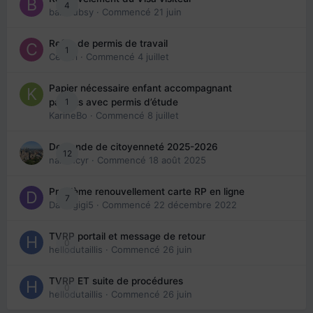
4
babibubsy
· Commencé
21 juin
Refus de permis de travail
1
Cedbri
· Commencé
4 juillet
Papier nécessaire enfant accompagnant
1
parents avec permis d’étude
KarineBo
· Commencé
8 juillet
Demande de citoyenneté 2025-2026
12
nanancyr
· Commencé
18 août 2025
Problème renouvellement carte RP en ligne
7
Davidgigi5
· Commencé
22 décembre 2022
TVRP portail et message de retour
0
hellodutaillis
· Commencé
26 juin
TVRP ET suite de procédures
0
hellodutaillis
· Commencé
26 juin