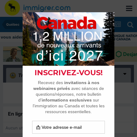
Québec
Triste
(0)
Il n’y a encore rien ici
En ligne récemment
0 membre est en ligne
Aucun utilisateur enregistré regarde cette page.