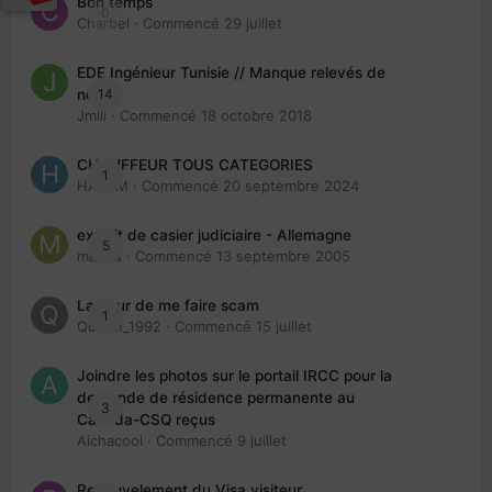
Bon temps
0
Charbel
· Commencé
29 juillet
EDE Ingénieur Tunisie // Manque relevés de
14
note
Jmili
· Commencé
18 octobre 2018
CHAUFFEUR TOUS CATEGORIES
1
HAZEM
· Commencé
20 septembre 2024
extrait de casier judiciaire - Allemagne
5
maries
· Commencé
13 septembre 2005
La peur de me faire scam
1
Queen_1992
· Commencé
15 juillet
Joindre les photos sur le portail IRCC pour la
demande de résidence permanente au
3
Canada-CSQ reçus
Aichacool
· Commencé
9 juillet
Renouvelement du Visa visiteur