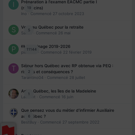
Préparation à l'examen EACMC partie I
19
(médecins)
Ino
· Commencé
27 octobre 2023
Venir au Québec pour la retraite
5
Sab74
· Commencé
26 mai
👬 Parrainage 2019-2026
11144
piinoush
· Commencé
22 février 2019
Séjour hors Québec avec RP obtenue via PEQ :
2
risques et conséquences ?
Tarantino04
· Commencé
28 juillet
Arte : Québec, les îles de la Madeleine
1
Laurent
· Commencé
16 juin
Que pensez vous du métier d'infirmier Auxiliaire
6
au Québec ?
BestBuy
· Commencé
27 septembre 2022