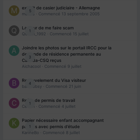
extrait de casier judiciaire - Allemagne
5
maries
· Commencé
13 septembre 2005
La peur de me faire scam
1
Queen_1992
· Commencé
15 juillet
Joindre les photos sur le portail IRCC pour la
demande de résidence permanente au
3
Canada-CSQ reçus
Aichacool
· Commencé
9 juillet
Renouvelement du Visa visiteur
4
babibubsy
· Commencé
21 juin
Refus de permis de travail
1
Cedbri
· Commencé
4 juillet
Papier nécessaire enfant accompagnant
1
parents avec permis d’étude
KarineBo
· Commencé
8 juillet