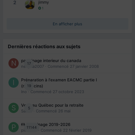
2
jimmy
1
En afficher plus
Dernières réactions aux sujets
parrainage interieur du canada
17
nedjma2007
· Commencé
27 janvier 2008
Préparation à l'examen EACMC partie I
19
(médecins)
Ino
· Commencé
27 octobre 2023
Venir au Québec pour la retraite
5
Sab74
· Commencé
26 mai
👬 Parrainage 2019-2026
11144
piinoush
· Commencé
22 février 2019