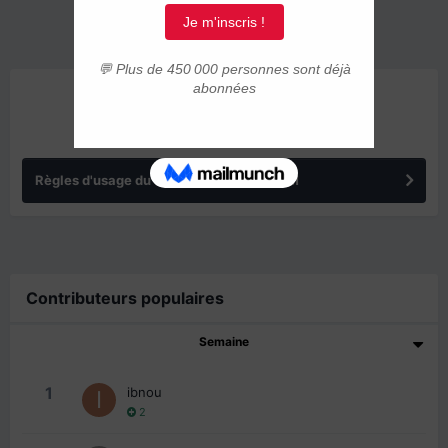
ANNONCES
Règles d'usage du forum IMMIGRER.COM
Contributeurs populaires
Semaine
1
ibnou
2