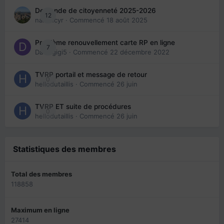
Demande de citoyenneté 2025-2026
12
nanancyr
· Commencé
18 août 2025
Problème renouvellement carte RP en ligne
7
Davidgigi5
· Commencé
22 décembre 2022
TVRP portail et message de retour
0
hellodutaillis
· Commencé
26 juin
TVRP ET suite de procédures
0
hellodutaillis
· Commencé
26 juin
Statistiques des membres
Total des membres
118858
Maximum en ligne
27414