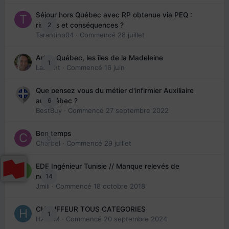
Séjour hors Québec avec RP obtenue via PEQ :
2
risques et conséquences ?
Tarantino04
· Commencé
28 juillet
Arte : Québec, les îles de la Madeleine
1
Laurent
· Commencé
16 juin
Que pensez vous du métier d'infirmier Auxiliaire
6
au Québec ?
BestBuy
· Commencé
27 septembre 2022
Bon temps
0
Charbel
· Commencé
29 juillet
EDE Ingénieur Tunisie // Manque relevés de
14
note
Jmili
· Commencé
18 octobre 2018
CHAUFFEUR TOUS CATEGORIES
1
HAZEM
· Commencé
20 septembre 2024