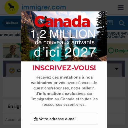
Québec
ous aider tout au long de votre transition
Confus
(0)
Il n’y a encore rien ici
En ligne récemment
0 membre est en ligne
Aucun utilisateur enregistré regarde cette page.