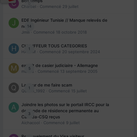
Bon temps
0
Charbel
· Commencé
29 juillet
EDE Ingénieur Tunisie // Manque relevés de
14
note
Jmili
· Commencé
18 octobre 2018
CHAUFFEUR TOUS CATEGORIES
1
HAZEM
· Commencé
20 septembre 2024
extrait de casier judiciaire - Allemagne
5
maries
· Commencé
13 septembre 2005
La peur de me faire scam
1
Queen_1992
· Commencé
15 juillet
Joindre les photos sur le portail IRCC pour la
demande de résidence permanente au
3
Canada-CSQ reçus
Aichacool
· Commencé
9 juillet
Renouvelement du Visa visiteur