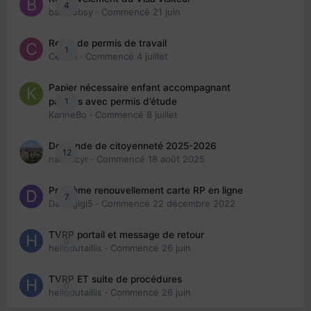
4
babibubsy
· Commencé
21 juin
Refus de permis de travail
1
Cedbri
· Commencé
4 juillet
Papier nécessaire enfant accompagnant
1
parents avec permis d’étude
KarineBo
· Commencé
8 juillet
Demande de citoyenneté 2025-2026
12
nanancyr
· Commencé
18 août 2025
Problème renouvellement carte RP en ligne
7
Davidgigi5
· Commencé
22 décembre 2022
TVRP portail et message de retour
0
hellodutaillis
· Commencé
26 juin
TVRP ET suite de procédures
0
hellodutaillis
· Commencé
26 juin