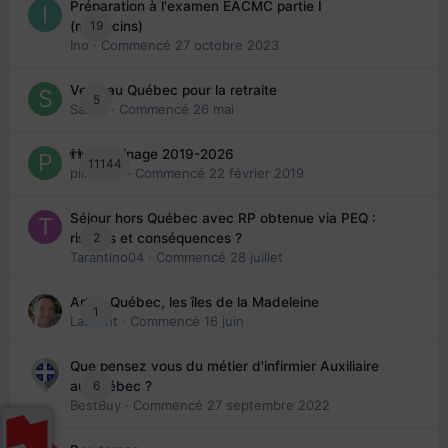
Préparation à l'examen EACMC partie I
19
(médecins)
Ino
· Commencé
27 octobre 2023
Venir au Québec pour la retraite
5
Sab74
· Commencé
26 mai
👬 Parrainage 2019-2026
11144
piinoush
· Commencé
22 février 2019
Séjour hors Québec avec RP obtenue via PEQ :
2
risques et conséquences ?
Tarantino04
· Commencé
28 juillet
Arte : Québec, les îles de la Madeleine
1
Laurent
· Commencé
16 juin
Que pensez vous du métier d'infirmier Auxiliaire
6
au Québec ?
BestBuy
· Commencé
27 septembre 2022