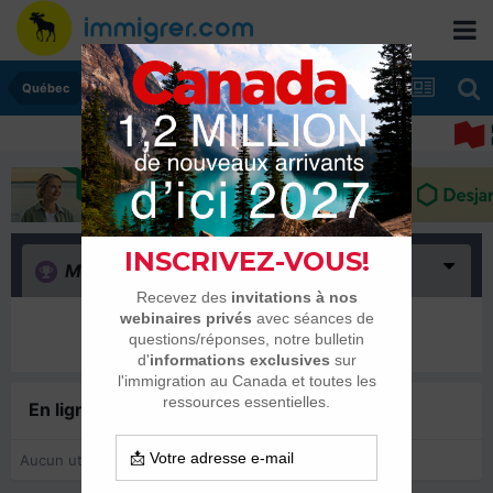
Québec
Merci
(0)
Il n’y a encore rien ici
En ligne récemment
0 membre est en ligne
Aucun utilisateur enregistré regarde cette page.