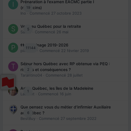
Préparation à l'examen EACMC partie I
19
(médecins)
Ino
· Commencé
27 octobre 2023
Venir au Québec pour la retraite
5
Sab74
· Commencé
26 mai
👬 Parrainage 2019-2026
11144
piinoush
· Commencé
22 février 2019
Séjour hors Québec avec RP obtenue via PEQ :
2
risques et conséquences ?
Tarantino04
· Commencé
28 juillet
Arte : Québec, les îles de la Madeleine
1
Laurent
· Commencé
16 juin
Que pensez vous du métier d'infirmier Auxiliaire
6
au Québec ?
BestBuy
· Commencé
27 septembre 2022