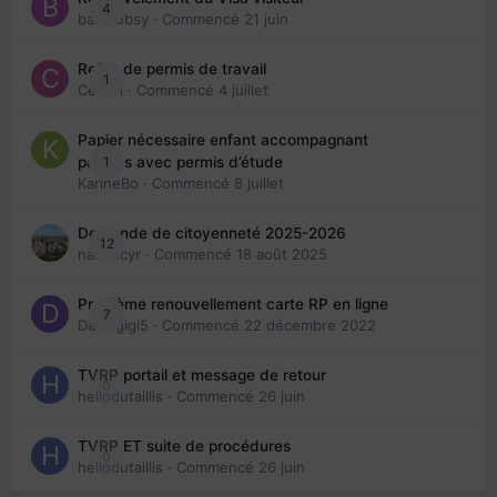
4
babibubsy
· Commencé
21 juin
Refus de permis de travail
1
Cedbri
· Commencé
4 juillet
Papier nécessaire enfant accompagnant
1
parents avec permis d’étude
KarineBo
· Commencé
8 juillet
Demande de citoyenneté 2025-2026
12
nanancyr
· Commencé
18 août 2025
Problème renouvellement carte RP en ligne
7
Davidgigi5
· Commencé
22 décembre 2022
TVRP portail et message de retour
0
hellodutaillis
· Commencé
26 juin
TVRP ET suite de procédures
0
hellodutaillis
· Commencé
26 juin