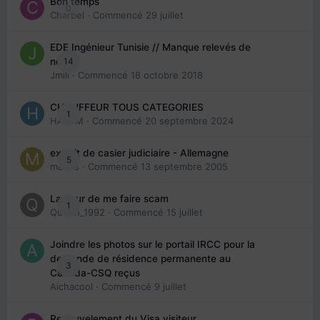
Bon temps
0
Charbel
· Commencé
29 juillet
EDE Ingénieur Tunisie // Manque relevés de
14
note
Jmili
· Commencé
18 octobre 2018
CHAUFFEUR TOUS CATEGORIES
1
HAZEM
· Commencé
20 septembre 2024
extrait de casier judiciaire - Allemagne
5
maries
· Commencé
13 septembre 2005
La peur de me faire scam
1
Queen_1992
· Commencé
15 juillet
Joindre les photos sur le portail IRCC pour la
demande de résidence permanente au
3
Canada-CSQ reçus
Aichacool
· Commencé
9 juillet
Renouvelement du Visa visiteur