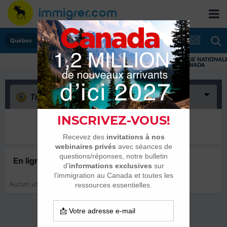
Québec
Triste
(0)
Il n’y a encore rien ici
En ligne récemment
0 membre est en ligne
Aucun utilisateur enregistré regarde cette page.