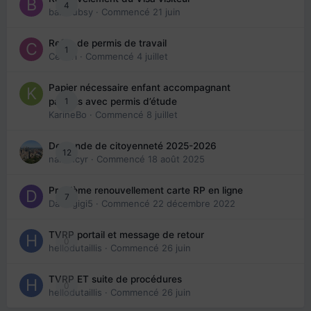
4
babibubsy
· Commencé
21 juin
Refus de permis de travail
1
Cedbri
· Commencé
4 juillet
Papier nécessaire enfant accompagnant
1
parents avec permis d’étude
KarineBo
· Commencé
8 juillet
Demande de citoyenneté 2025-2026
12
nanancyr
· Commencé
18 août 2025
Problème renouvellement carte RP en ligne
7
Davidgigi5
· Commencé
22 décembre 2022
TVRP portail et message de retour
0
hellodutaillis
· Commencé
26 juin
TVRP ET suite de procédures
0
hellodutaillis
· Commencé
26 juin