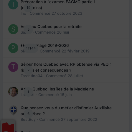
Préparation à l'examen EACMC partie I
19
(médecins)
Ino
· Commencé
27 octobre 2023
Venir au Québec pour la retraite
5
Sab74
· Commencé
26 mai
👬 Parrainage 2019-2026
11144
piinoush
· Commencé
22 février 2019
Séjour hors Québec avec RP obtenue via PEQ :
2
risques et conséquences ?
Tarantino04
· Commencé
28 juillet
Arte : Québec, les îles de la Madeleine
1
Laurent
· Commencé
16 juin
Que pensez vous du métier d'infirmier Auxiliaire
6
au Québec ?
BestBuy
· Commencé
27 septembre 2022