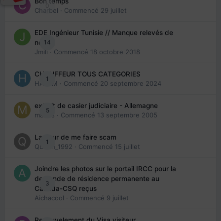
Bon temps
0
Charbel
· Commencé
29 juillet
EDE Ingénieur Tunisie // Manque relevés de
14
note
Jmili
· Commencé
18 octobre 2018
CHAUFFEUR TOUS CATEGORIES
1
HAZEM
· Commencé
20 septembre 2024
extrait de casier judiciaire - Allemagne
5
maries
· Commencé
13 septembre 2005
La peur de me faire scam
1
Queen_1992
· Commencé
15 juillet
Joindre les photos sur le portail IRCC pour la
demande de résidence permanente au
3
Canada-CSQ reçus
Aichacool
· Commencé
9 juillet
Renouvelement du Visa visiteur