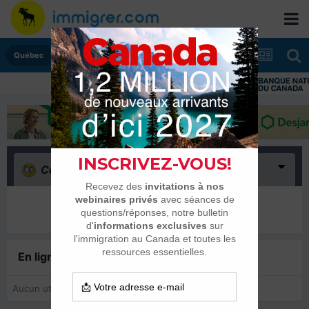
Québec
Confus
(0)
Il n’y a encore rien ici
En ligne récemment
0 membre est en ligne
Aucun utilisateur enregistré regarde cette page.