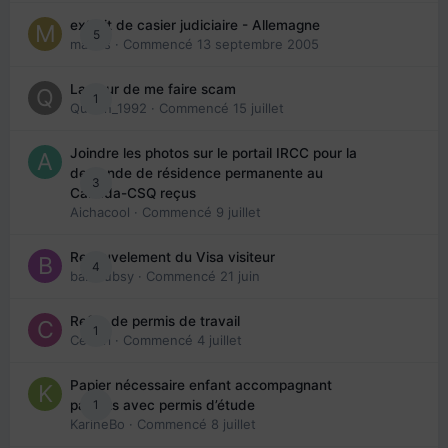
extrait de casier judiciaire - Allemagne
5
maries
· Commencé
13 septembre 2005
La peur de me faire scam
1
Queen_1992
· Commencé
15 juillet
Joindre les photos sur le portail IRCC pour la
demande de résidence permanente au
3
Canada-CSQ reçus
Aichacool
· Commencé
9 juillet
Renouvelement du Visa visiteur
4
babibubsy
· Commencé
21 juin
Refus de permis de travail
1
Cedbri
· Commencé
4 juillet
Papier nécessaire enfant accompagnant
1
parents avec permis d’étude
KarineBo
· Commencé
8 juillet