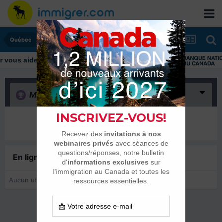
Québec
ous aider tout au long de votre transition
Merci
(0)
Il n’y a encore rien ici
En ligne récemment
0 membre est en ligne
Aucun utilisateur enregistré regarde cette page.