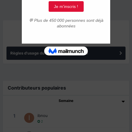
ANNONCES
Règles d'usage du forum IMMIGRER.COM
Contributeurs populaires
Semaine
1
ibnou
2