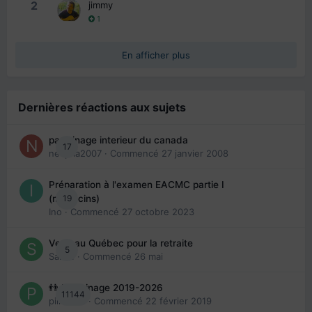
2
jimmy
1
En afficher plus
Dernières réactions aux sujets
parrainage interieur du canada
17
nedjma2007
· Commencé
27 janvier 2008
Préparation à l'examen EACMC partie I
19
(médecins)
Ino
· Commencé
27 octobre 2023
Venir au Québec pour la retraite
5
Sab74
· Commencé
26 mai
👬 Parrainage 2019-2026
11144
piinoush
· Commencé
22 février 2019