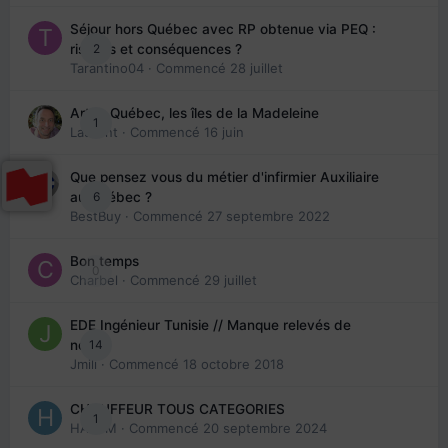
Séjour hors Québec avec RP obtenue via PEQ :
2
risques et conséquences ?
Tarantino04
· Commencé
28 juillet
Arte : Québec, les îles de la Madeleine
1
Laurent
· Commencé
16 juin
Que pensez vous du métier d'infirmier Auxiliaire
6
au Québec ?
BestBuy
· Commencé
27 septembre 2022
Bon temps
0
Charbel
· Commencé
29 juillet
EDE Ingénieur Tunisie // Manque relevés de
14
note
Jmili
· Commencé
18 octobre 2018
CHAUFFEUR TOUS CATEGORIES
1
HAZEM
· Commencé
20 septembre 2024