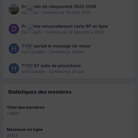
Demande de citoyenneté 2025-2026
12
nanancyr
· Commencé
18 août 2025
Problème renouvellement carte RP en ligne
7
Davidgigi5
· Commencé
22 décembre 2022
TVRP portail et message de retour
0
hellodutaillis
· Commencé
26 juin
TVRP ET suite de procédures
0
hellodutaillis
· Commencé
26 juin
Statistiques des membres
Total des membres
118861
Maximum en ligne
27414