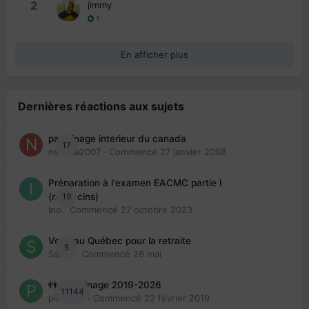
2
jimmy
1
En afficher plus
Dernières réactions aux sujets
parrainage interieur du canada
17
nedjma2007
· Commencé
27 janvier 2008
Préparation à l'examen EACMC partie I
19
(médecins)
Ino
· Commencé
27 octobre 2023
Venir au Québec pour la retraite
5
Sab74
· Commencé
26 mai
👬 Parrainage 2019-2026
11144
piinoush
· Commencé
22 février 2019