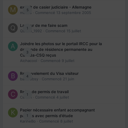
extrait de casier judiciaire - Allemagne
5
maries
· Commencé
13 septembre 2005
La peur de me faire scam
1
Queen_1992
· Commencé
15 juillet
Joindre les photos sur le portail IRCC pour la
demande de résidence permanente au
3
Canada-CSQ reçus
Aichacool
· Commencé
9 juillet
Renouvelement du Visa visiteur
4
babibubsy
· Commencé
21 juin
Refus de permis de travail
1
Cedbri
· Commencé
4 juillet
Papier nécessaire enfant accompagnant
1
parents avec permis d’étude
KarineBo
· Commencé
8 juillet