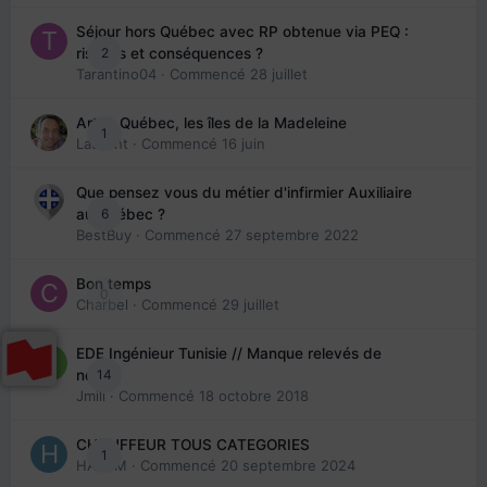
Séjour hors Québec avec RP obtenue via PEQ :
2
risques et conséquences ?
Tarantino04
· Commencé
28 juillet
Arte : Québec, les îles de la Madeleine
1
Laurent
· Commencé
16 juin
Que pensez vous du métier d'infirmier Auxiliaire
6
au Québec ?
BestBuy
· Commencé
27 septembre 2022
Bon temps
0
Charbel
· Commencé
29 juillet
EDE Ingénieur Tunisie // Manque relevés de
14
note
Jmili
· Commencé
18 octobre 2018
CHAUFFEUR TOUS CATEGORIES
1
HAZEM
· Commencé
20 septembre 2024