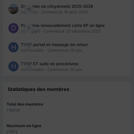
Demande de citoyenneté 2025-2026
12
nanancyr
· Commencé
18 août 2025
Problème renouvellement carte RP en ligne
7
Davidgigi5
· Commencé
22 décembre 2022
TVRP portail et message de retour
0
hellodutaillis
· Commencé
26 juin
TVRP ET suite de procédures
0
hellodutaillis
· Commencé
26 juin
Statistiques des membres
Total des membres
118858
Maximum en ligne
27414