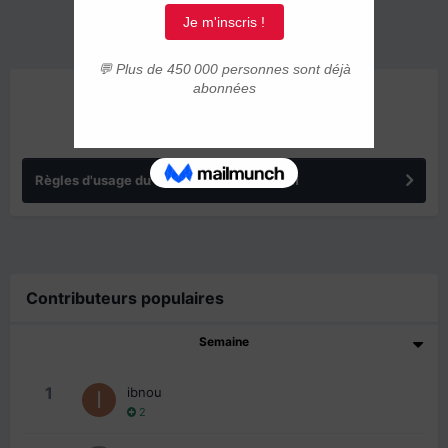
ANNONCES
Règles d'usage du forum IMMIGRER.COM
Contributeurs populaires
Semaine
1
ibnou
2