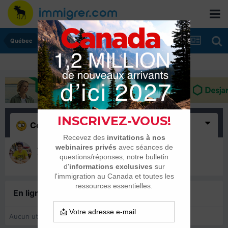
Québec
Confus
(1)
Amine1993
11 janvier 2022
En ligne récemment
0 membre est en ligne
Aucun utilisateur enregistré regarde cette page.