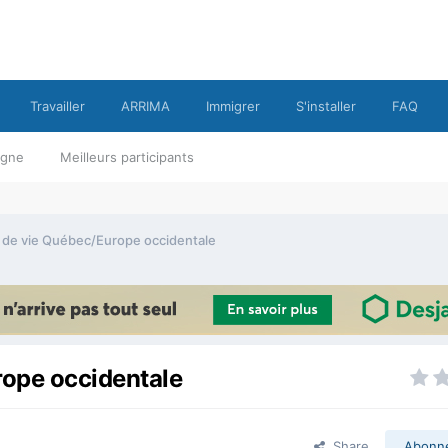
Travailler
ARRIMA
Immigrer
S'installer
FAQ
ligne
Meilleurs participants
é de vie Québec/Europe occidentale
rope occidentale
Share
Abonn