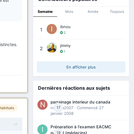
i est
Semaine
Mois
Année
Toujours
ibnou
1
2
istinctes.
jimmy
2
1
En afficher plus
Dernières réactions aux sujets
parrainage interieur du canada
nedjma2007
17
· Commencé
27
Habitués
janvier 2008
Préparation à l'examen EACMC
19
partie I (médecins)