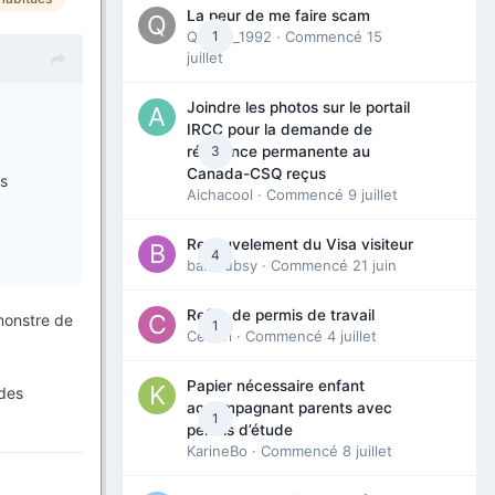
La peur de me faire scam
Queen_1992
1
· Commencé
15
juillet
Joindre les photos sur le portail
IRCC pour la demande de
3
résidence permanente au
Canada-CSQ reçus
es
Aichacool
· Commencé
9 juillet
Renouvelement du Visa visiteur
4
babibubsy
· Commencé
21 juin
Refus de permis de travail
 monstre de
1
Cedbri
· Commencé
4 juillet
Papier nécessaire enfant
 des
accompagnant parents avec
1
permis d’étude
KarineBo
· Commencé
8 juillet