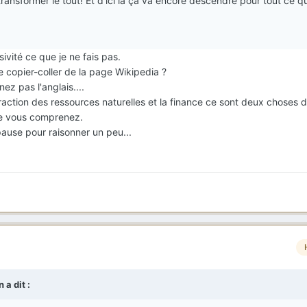
ansformer le tout! Et d'ici là ça va encore descendre pour tout ce qu
ivité ce que je ne fais pas.
e copier-coller de la page Wikipedia ?
 pas l'anglais....
traction des ressources naturelles et la finance ce sont deux choses d
que vous comprenez.
ause pour raisonner un peu...
n
a dit :