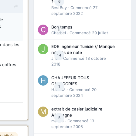
6
?
BestBuy
· Commencé
27
septembre 2022
ie
s
Bon temps
0
Charbel
· Commencé
29 juillet
r dans les
EDE Ingénieur Tunisie // Manque
relevés de note
14
Jmili
· Commencé
18 octobre
2018
s coffres
CHAUFFEUR TOUS
CATEGORIES
1
HAZEM
· Commencé
20
septembre 2024
extrait de casier judiciaire -
Allemagne
5
maries
· Commencé
13
septembre 2005
Habitués