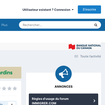
S’inscrire
Utilisateur existant ? Connexion
Plus
Imm
Toute l’activité
ANNONCES
Règles d'usage du forum
IMMIGRER.COM
és
4