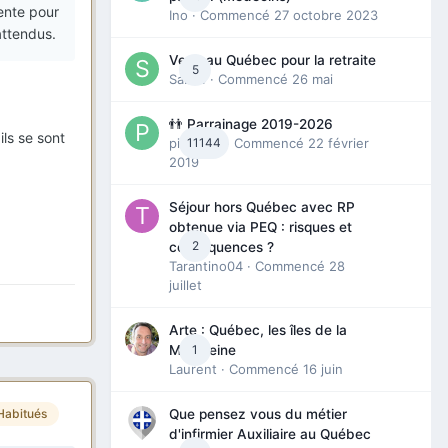
vente pour
Ino
· Commencé
27 octobre 2023
attendus.
Venir au Québec pour la retraite
5
Sab74
· Commencé
26 mai
👬 Parrainage 2019-2026
ls se sont
piinoush
11144
· Commencé
22 février
2019
Séjour hors Québec avec RP
obtenue via PEQ : risques et
2
conséquences ?
Tarantino04
· Commencé
28
juillet
Arte : Québec, les îles de la
1
Madeleine
Laurent
· Commencé
16 juin
Habitués
Que pensez vous du métier
d'infirmier Auxiliaire au Québec