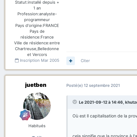
Statut:
installé depuis +
1 an
Profession:
analyste-
programmeur
Pays d'origine:
FRANCE
Pays de
résidence:
France
Ville de résidence:
entre
Chartreuse,Belledonne
et Vercors
Inscription
Mar 2005
Citer
juetben
Posté(e)
12 septembre 2021
Le 2021-09-12 à 14:46,
khutz
Où est ll capitalisation de la prov
Habitués
cela signifie que la province à l