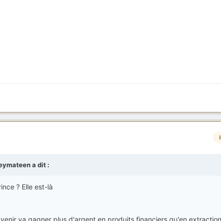
eymateen
a dit :
ince ? Elle est-là
'avenir va gagner plus d'argent en produits financiers qu'en extractio