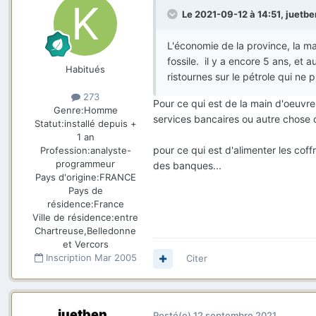
Le 2021-09-12 à 14:51,
juetbe
L'économie de la province, la mai
fossile. il y a encore 5 ans, et 
Habitués
ristournes sur le pétrole qui ne 
273
Pour ce qui est de la main d'oeuvr
Genre:
Homme
services bancaires ou autre chose c'
Statut:
installé depuis +
1 an
pour ce qui est d'alimenter les cof
Profession:
analyste-
programmeur
des banques...
Pays d'origine:
FRANCE
Pays de
résidence:
France
Ville de résidence:
entre
Chartreuse,Belledonne
et Vercors
Inscription
Mar 2005
Citer
juetben
Posté(e)
12 septembre 2021