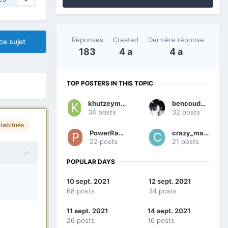
Réponses
Created
Dernière réponse
ce sujet
183
4 a
4 a
TOP POSTERS IN THIS TOPIC
khutzeymateen
bencoudonc
34 posts
32 posts
Habitués
PowerRanger
crazy_marty
22 posts
21 posts
POPULAR DAYS
10 sept. 2021
12 sept. 2021
68 posts
34 posts
11 sept. 2021
14 sept. 2021
26 posts
16 posts