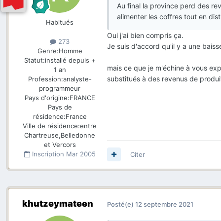
Au final la province perd des re
alimenter les coffres tout en dis
Habitués
Oui j'ai bien compris ça.
273
Je suis d'accord qu'il y a une bais
Genre:
Homme
Statut:
installé depuis +
mais ce que je m'échine à vous exp
1 an
substitués à des revenus de produi
Profession:
analyste-
programmeur
Pays d'origine:
FRANCE
Pays de
résidence:
France
Ville de résidence:
entre
Chartreuse,Belledonne
et Vercors
Inscription
Mar 2005
Citer
khutzeymateen
Posté(e)
12 septembre 2021