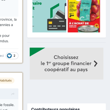
rovince, la
cennies a
e pour
endus.
2
eci
Habitués
e fossile.
Contributeurs populaires