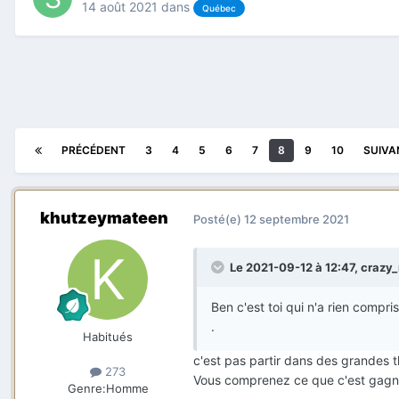
14 août 2021
dans
Québec
PRÉCÉDENT
3
4
5
6
7
8
9
10
SUIVA
khutzeymateen
Posté(e)
12 septembre 2021
Le 2021-09-12 à 12:47,
crazy
Ben c'est toi qui n'a rien comp
.
Habitués
c'est pas partir dans des grandes 
273
Vous comprenez ce que c'est gagne
Genre:
Homme