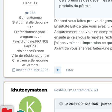
Cela prendras des décennies a tr
Habitués
produits du pétrole.
273
Genre:
Homme
D'abord vous faites preuve d'agress
Statut:
installé depuis +
Ensutuite Est-ce que vous avez lu l
1 an
Apparemment non vous ne comprenez
Profession:
analyste-
programmeur
ensuite je vais vous le répétez l'ex
Pays d'origine:
FRANCE
j'ai pas vraiment l'impression ce 
Pays de
Avant de vous énervez faites-une p
résidence:
France
Ville de résidence:
entre
Chartreuse,Belledonne
et Vercors
Inscription
Mar 2005
Citer
khutzeymateen
Posté(e)
12 septembre 2021
Le 2021-09-12 à 14:51,
juetbe