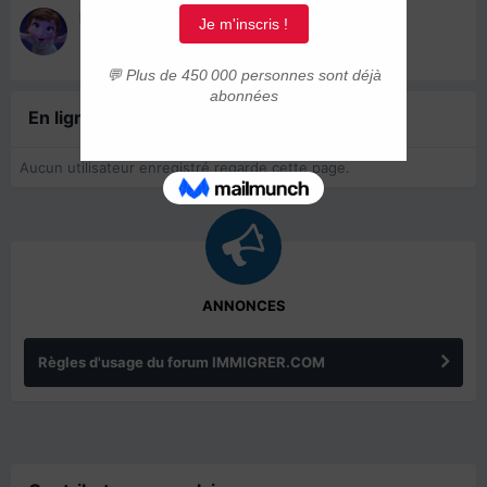
Isa78
28 juillet 2021
En ligne récemment
0 membre est en ligne
Aucun utilisateur enregistré regarde cette page.
ANNONCES
Règles d'usage du forum IMMIGRER.COM