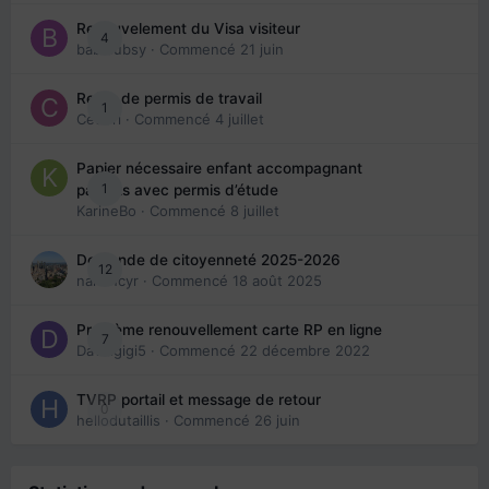
Renouvelement du Visa visiteur
4
babibubsy
· Commencé
21 juin
Refus de permis de travail
1
Cedbri
· Commencé
4 juillet
Papier nécessaire enfant accompagnant
1
parents avec permis d’étude
KarineBo
· Commencé
8 juillet
Demande de citoyenneté 2025-2026
12
nanancyr
· Commencé
18 août 2025
Problème renouvellement carte RP en ligne
7
Davidgigi5
· Commencé
22 décembre 2022
TVRP portail et message de retour
0
hellodutaillis
· Commencé
26 juin