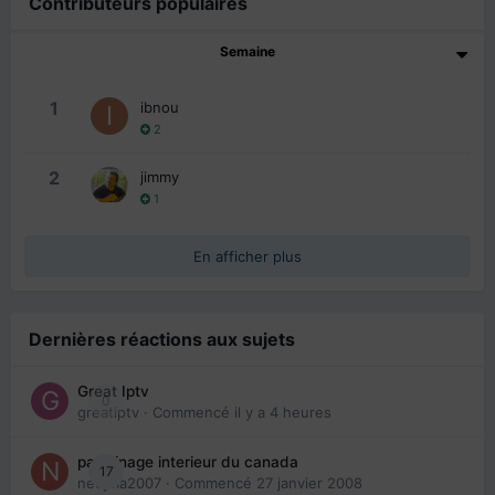
Contributeurs populaires
Semaine
1
ibnou
2
2
jimmy
1
En afficher plus
Dernières réactions aux sujets
Great Iptv
0
greatiptv
· Commencé
il y a 4 heures
parrainage interieur du canada
17
nedjma2007
· Commencé
27 janvier 2008