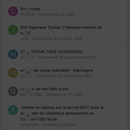
Bon temps
0
Charbel
· Commencé
29 juillet
EDE Ingénieur Tunisie // Manque relevés de
14
note
Jmili
· Commencé
18 octobre 2018
CHAUFFEUR TOUS CATEGORIES
1
HAZEM
· Commencé
20 septembre 2024
extrait de casier judiciaire - Allemagne
5
maries
· Commencé
13 septembre 2005
La peur de me faire scam
1
Queen_1992
· Commencé
15 juillet
Joindre les photos sur le portail IRCC pour la
demande de résidence permanente au
3
Canada-CSQ reçus
Aichacool
· Commencé
9 juillet