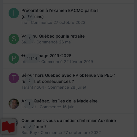
Préparation à l'examen EACMC partie I
19
(médecins)
Ino
· Commencé
27 octobre 2023
Venir au Québec pour la retraite
5
Sab74
· Commencé
26 mai
👬 Parrainage 2019-2026
11144
piinoush
· Commencé
22 février 2019
Séjour hors Québec avec RP obtenue via PEQ :
2
risques et conséquences ?
Tarantino04
· Commencé
28 juillet
Arte : Québec, les îles de la Madeleine
1
Laurent
· Commencé
16 juin
Que pensez vous du métier d'infirmier Auxiliaire
6
au Québec ?
BestBuy
· Commencé
27 septembre 2022