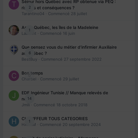
Séjour hors Québec avec RP obtenue via PEQ :
2
risques et conséquences ?
Tarantino04
· Commencé
28 juillet
Arte : Québec, les îles de la Madeleine
1
Laurent
· Commencé
16 juin
Que pensez vous du métier d'infirmier Auxiliaire
6
au Québec ?
BestBuy
· Commencé
27 septembre 2022
Bon temps
0
Charbel
· Commencé
29 juillet
EDE Ingénieur Tunisie // Manque relevés de
14
note
Jmili
· Commencé
18 octobre 2018
CHAUFFEUR TOUS CATEGORIES
1
HAZEM
· Commencé
20 septembre 2024