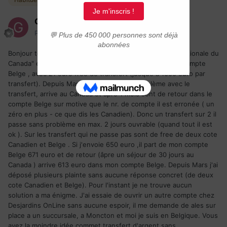
GeorgeBe
Posté(e)
11 juin 2021
Bonjour tout le monde ! J'ai un compte chez "Banque Nationale du
Canada" et je le fait alimente par transfert depuis mon compte
Belge , avec 21 euro free de transfert (jusque a 1000 euro par
transfert). Depuis Mars 2021 j'ai que de problème avec le
transfert, arrive au Canada et âpre 1 mois sont de retour dans le
compte Belge sur motive que le nr. de compte il est erronée ( un
zéro en plus - ce que dis les Canadien). Donc un transfert sur 2 il
passe sans problème en max. 2 jours ouvrable (quand tout il est
ok ). Sur les transfert qui ne passe pas sont de free de deux cote
Canadien et Belge . Si j'envoie 650 euro ,il part de mon compte
Belge 671 euro et de retour (âpre un séjour de 30 jours au
Canada ) arrive 613 euro dans mon compte Belge. Depuis Mars j'ai
déposé plusieurs plainte sans aucune réponse concret (de deux
cote Canadien et Belge). Pour l'instant je ne trouve aucun
solution a ma énigme. J'ai essaie de ouvrir un autre compte chez
Desjardins OnLine sans aucune espoir, il me demande de ales sur
place a un succursale, a Moncton et moi je suis en Belgique. Vous
avez la moindre idée commet transfert d'argent sans