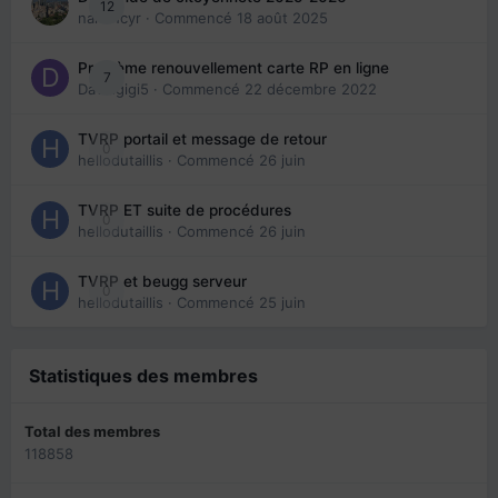
12
nanancyr
· Commencé
18 août 2025
Problème renouvellement carte RP en ligne
7
Davidgigi5
· Commencé
22 décembre 2022
TVRP portail et message de retour
0
hellodutaillis
· Commencé
26 juin
TVRP ET suite de procédures
0
hellodutaillis
· Commencé
26 juin
TVRP et beugg serveur
0
hellodutaillis
· Commencé
25 juin
Statistiques des membres
Total des membres
118858