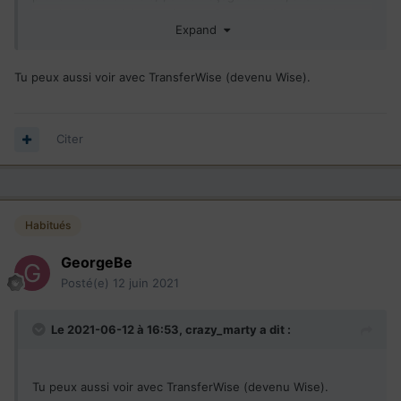
marchandise, achète sur le net. On va voir Mercredi si sont
Expand
arrive, pour l'instant je suis en test avec PayPal , si ça
marche je va ale avec eux !!!
Tu peux aussi voir avec TransferWise (devenu Wise).
Citer
Habitués
GeorgeBe
Posté(e)
12 juin 2021
Le 2021-06-12 à 16:53,
crazy_marty
a dit :
Tu peux aussi voir avec TransferWise (devenu Wise).