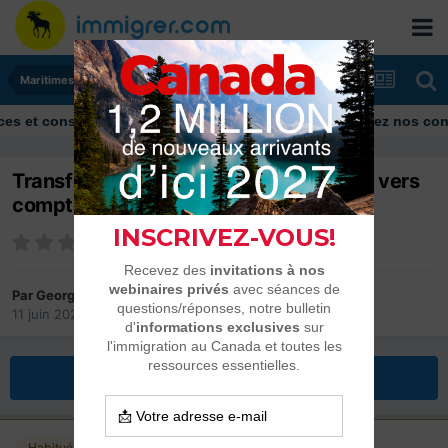
Maritimes
onseils
Découvrez nos conseils et 
Transfer d'argent de compte Européen vers
compte Canadien !
Par
GeorgeBe
11 juin 2021
dans
Maritimes
Répondre à ce sujet
Habitués