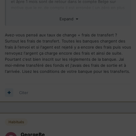
et âpre 1 mois sont de retour dans le compte Belge sur
motive que le nr. de compte il est erronée ( un zéro en plus
- ce que dis les Canadien). Donc un transfert sur 2 il passe
Expand
sans problème en max. 2 jours ouvrable (quand tout il est
ok ). Sur les transfert qui ne passe pas sont de free de
deux cote Canadien et Belge . Si j'envoie 650 euro ,il part de
Avez-vous pensé aux taux de change + frais de transfert ?
mon compte Belge 671 euro et de retour (âpre un séjour de
Surtout les frais de transfert. Toutes les banques chargent des
30 jours au Canada ) arrive 613 euro dans mon compte
frais à l'envoi et si l'agent est rejeté y a encore des frais puis vous
Belge. Depuis Mars j'ai déposé plusieurs plainte sans
renvoyez l'argent ça charge encore des frais et ainsi de suite.
aucune réponse concret (de deux cote Canadien et Belge).
Pourtant c'est bien inscrit sur les réglements de la banque. Jai
Pour l'instant je ne trouve aucun solution a ma énigme. J'ai
moi-même transféré des fonds et j'avais des frais de sortie et à
essaie de ouvrir un autre compte chez Desjardins OnLine
l'arrivée. Lisez les conditions de votre banque pour les transferts.
sans aucune espoir, il me demande de ales sur place a un
succursale, a Moncton et moi je suis en Belgique. Vous avez
la moindre idée commet transfert d'argent sans
aucune problème ???
Citer
Habitués
GeorgeBe