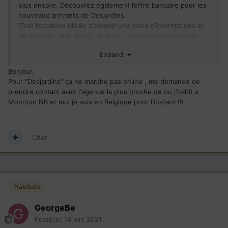
plus encore. Découvrez également l’offre bancaire pour les
nouveaux arrivants de Desjardins.
C’est l’occasion idéale d’obtenir une foule d’informations et
de conseils, mais aussi, de poser vos propres questions.
Expand
Inscription gratuite ici
:
https://www.facebook.com/events/345493740281565
Bonjour,
Pour "Desjardins" ça ne marche pas online , me demande de
prendre contact avec l'agence la plus proche de ou j'habit a
Moncton NB et moi je suis en Belgique pour l'instant !!!
Citer
Habitués
GeorgeBe
Posté(e)
14 juin 2021