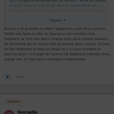
2021 j'ai que de problème avec le transfert, arrive au Canada
et âpre 1 mois sont de retour dans le compte Belge sur
motive que le nr. de compte il est erronée ( un zéro en plus
- ce que dis les Canadien). Donc un transfert sur 2 il passe
Expand
sans problème en max. 2 jours ouvrable (quand tout il est
ok ). Sur les transfert qui ne passe pas sont de free de
Bonjour à toi je tinvite à utiliser l'application xoom et un compte
deux cote Canadien et Belge . Si j'envoie 650 euro ,il part de
PayPal très facile à créer en ligne pour tes transfère mes
mon compte Belge 671 euro et de retour (âpre un séjour de
transferts se font très bien à chaque mois via le compte bancaire
30 jours au Canada ) arrive 613 euro dans mon compte
de ma femme qui se trouve chez gt banque aucun soucis. Le tous
Belge. Depuis Mars j'ai déposé plusieurs plainte sans
ce fais facilement et dans un delais de 2 a 5 jour ouvrable tu
aucune réponse concret (de deux cote Canadien et Belge).
pourrais aussi i recharger les numero de telephone cellulaire (free
Pour l'instant je ne trouve aucun solution a ma énigme. J'ai
orange mtn. Et tous autre compagnie telephonique
essaie de ouvrir un autre compte chez Desjardins OnLine
sans aucune espoir, il me demande de ales sur place a un
succursale, a Moncton et moi je suis en Belgique. Vous avez
la moindre idée commet transfert d'argent sans
Citer
aucune problème ???
Habitués
GeorgeBe