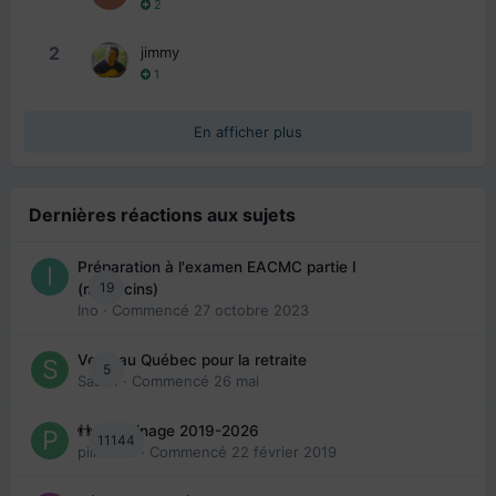
2
2
jimmy
1
En afficher plus
Dernières réactions aux sujets
Préparation à l'examen EACMC partie I
19
(médecins)
Ino
· Commencé
27 octobre 2023
Venir au Québec pour la retraite
5
Sab74
· Commencé
26 mai
👬 Parrainage 2019-2026
11144
piinoush
· Commencé
22 février 2019