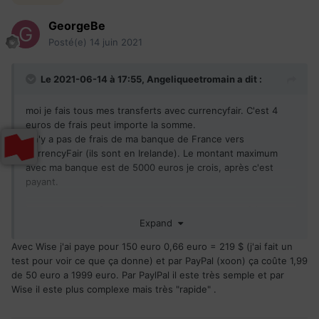
GeorgeBe
Posté(e)
14 juin 2021
Le 2021-06-14 à 17:55,
Angeliqueetromain
a dit :
moi je fais tous mes transferts avec currencyfair. C'est 4
euros de frais peut importe la somme.
Il n'y a pas de frais de ma banque de France vers
CurrencyFair (ils sont en Irelande). Le montant maximum
avec ma banque est de 5000 euros je crois, après c'est
payant.
Le premier transfert est un peu long car currencyfair
Expand
confirme ton compte de destination (au Canada donc) avant
d'envoyer l'argent.
Avec Wise j'ai paye pour 150 euro 0,66 euro = 219 $ (j'ai fait un
test pour voir ce que ça donne) et par PayPal (xoon) ça coûte 1,99
courage
de 50 euro a 1999 euro. Par PaylPal il este très semple et par
Wise il este plus complexe mais très "rapide" .