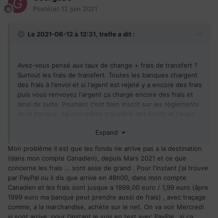
Posté(e)
12 juin 2021
Le 2021-06-12 à 12:31,
trefle
a dit :
Avez-vous pensé aux taux de change + frais de transfert ?
Surtout les frais de transfert. Toutes les banques chargent
des frais à l'envoi et si l'agent est rejeté y a encore des frais
puis vous renvoyez l'argent ça charge encore des frais et
ainsi de suite. Pourtant c'est bien inscrit sur les réglements
de la banque. Jai moi-même transféré des fonds et j'avais
des frais de sortie et à l'arrivée. Lisez les conditions de
Expand
votre banque pour les transferts.
Mon problème il est que les fonds ne arrive pas a la destination
(dans mon compte Canadien), depuis Mars 2021 et ce que
concerne les frais ... sont asse de grand . Pour l'instant j'ai trouve
par PayPal ou il dis que arrive en 48h00, dans mon compte
Canadien et les frais sont jusque a 1999,00 euro / 1,99 euro (âpre
1999 euro ma banque peut prendre aussi de frais) , avec traçage
comme, a la marchandise, achète sur le net. On va voir Mercredi
si sont arrive, pour l'instant je suis en test avec PayPal , si ça