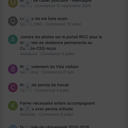
extrait de casier judiciaire - Allemagne
5
maries
· Commencé
13 septembre 2005
La peur de me faire scam
1
Queen_1992
· Commencé
15 juillet
Joindre les photos sur le portail IRCC pour la
demande de résidence permanente au
3
Canada-CSQ reçus
Aichacool
· Commencé
9 juillet
Renouvelement du Visa visiteur
4
babibubsy
· Commencé
21 juin
Refus de permis de travail
1
Cedbri
· Commencé
4 juillet
Papier nécessaire enfant accompagnant
1
parents avec permis d’étude
KarineBo
· Commencé
8 juillet
Demande de citoyenneté 2025-2026