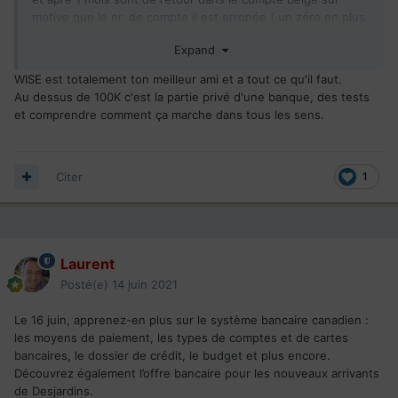
motive que le nr. de compte il est erronée ( un zéro en plus
- ce que dis les Canadien). Donc un transfert sur 2 il passe
Expand
sans problème en max. 2 jours ouvrable (quand tout il est
ok ). Sur les transfert qui ne passe pas sont de free de
WISE est totalement ton meilleur ami et a tout ce qu'il faut.
deux cote Canadien et Belge . Si j'envoie 650 euro ,il part de
Au dessus de 100K c'est la partie privé d'une banque, des tests
mon compte Belge 671 euro et de retour (âpre un séjour de
et comprendre comment ça marche dans tous les sens.
30 jours au Canada ) arrive 613 euro dans mon compte
Belge. Depuis Mars j'ai déposé plusieurs plainte sans
aucune réponse concret (de deux cote Canadien et Belge).
Pour l'instant je ne trouve aucun solution a ma énigme. J'ai
Citer
1
essaie de ouvrir un autre compte chez Desjardins OnLine
sans aucune espoir, il me demande de ales sur place a un
succursale, a Moncton et moi je suis en Belgique. Vous avez
la moindre idée commet transfert d'argent sans
Laurent
aucune problème ???
Posté(e)
14 juin 2021
Le 16 juin, apprenez-en plus sur le système bancaire canadien :
les moyens de paiement, les types de comptes et de cartes
bancaires, le dossier de crédit, le budget et plus encore.
Découvrez également l’offre bancaire pour les nouveaux arrivants
de Desjardins.