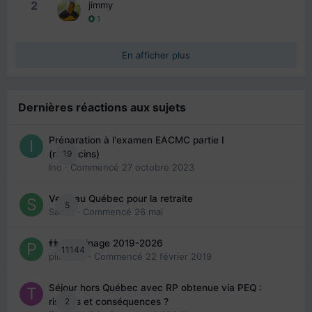
2
jimmy
1
En afficher plus
Dernières réactions aux sujets
Préparation à l'examen EACMC partie I
19
(médecins)
Ino
· Commencé
27 octobre 2023
Venir au Québec pour la retraite
5
Sab74
· Commencé
26 mai
👬 Parrainage 2019-2026
11144
piinoush
· Commencé
22 février 2019
Séjour hors Québec avec RP obtenue via PEQ :
2
risques et conséquences ?