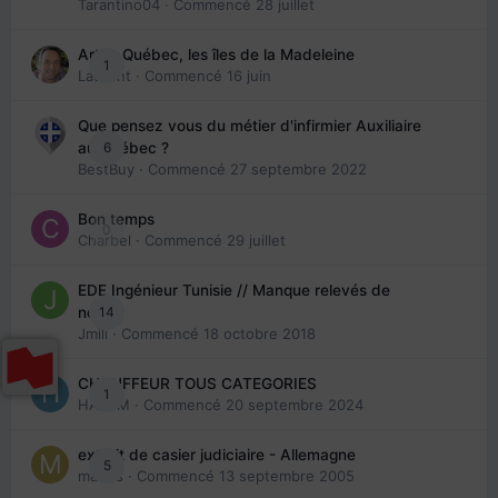
Tarantino04
· Commencé
28 juillet
Arte : Québec, les îles de la Madeleine
1
Laurent
· Commencé
16 juin
Que pensez vous du métier d'infirmier Auxiliaire
6
au Québec ?
BestBuy
· Commencé
27 septembre 2022
Bon temps
0
Charbel
· Commencé
29 juillet
EDE Ingénieur Tunisie // Manque relevés de
14
note
Jmili
· Commencé
18 octobre 2018
CHAUFFEUR TOUS CATEGORIES
1
HAZEM
· Commencé
20 septembre 2024
extrait de casier judiciaire - Allemagne
5
maries
· Commencé
13 septembre 2005