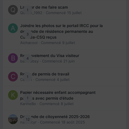
La peur de me faire scam
1
Queen_1992
· Commencé
15 juillet
Joindre les photos sur le portail IRCC pour la
demande de résidence permanente au
3
Canada-CSQ reçus
Aichacool
· Commencé
9 juillet
Renouvelement du Visa visiteur
4
babibubsy
· Commencé
21 juin
Refus de permis de travail
1
Cedbri
· Commencé
4 juillet
Papier nécessaire enfant accompagnant
1
parents avec permis d’étude
KarineBo
· Commencé
8 juillet
Demande de citoyenneté 2025-2026
12
nanancyr
· Commencé
18 août 2025