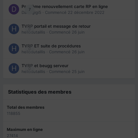
Problème renouvellement carte RP en ligne
7
Davidgigi5
· Commencé
22 décembre 2022
TVRP portail et message de retour
0
hellodutaillis
· Commencé
26 juin
TVRP ET suite de procédures
0
hellodutaillis
· Commencé
26 juin
TVRP et beugg serveur
0
hellodutaillis
· Commencé
25 juin
Statistiques des membres
Total des membres
118855
Maximum en ligne
27414