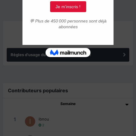
ANNONCES
Règles d'usage du forum IMMIGRER.COM
Contributeurs populaires
Semaine
1
ibnou
2