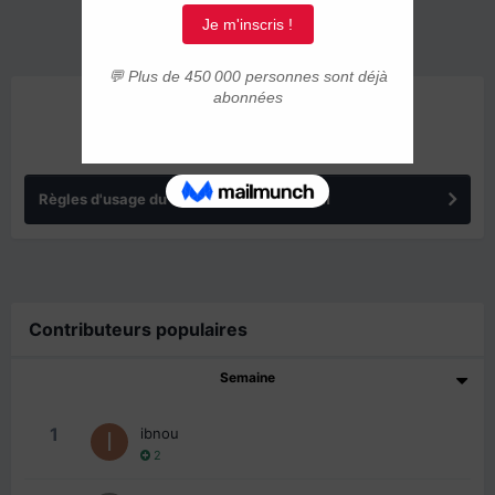
ANNONCES
Règles d'usage du forum IMMIGRER.COM
Contributeurs populaires
Semaine
1
ibnou
2