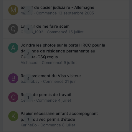
extrait de casier judiciaire - Allemagne
5
maries
· Commencé
13 septembre 2005
La peur de me faire scam
1
Queen_1992
· Commencé
15 juillet
Joindre les photos sur le portail IRCC pour la
demande de résidence permanente au
3
Canada-CSQ reçus
Aichacool
· Commencé
9 juillet
Renouvelement du Visa visiteur
4
babibubsy
· Commencé
21 juin
Refus de permis de travail
1
Cedbri
· Commencé
4 juillet
Papier nécessaire enfant accompagnant
1
parents avec permis d’étude
KarineBo
· Commencé
8 juillet