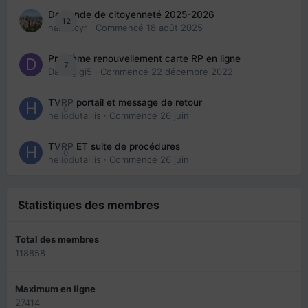
Demande de citoyenneté 2025-2026
12
nanancyr
· Commencé
18 août 2025
Problème renouvellement carte RP en ligne
7
Davidgigi5
· Commencé
22 décembre 2022
TVRP portail et message de retour
0
hellodutaillis
· Commencé
26 juin
TVRP ET suite de procédures
0
hellodutaillis
· Commencé
26 juin
Statistiques des membres
Total des membres
118858
Maximum en ligne
27414