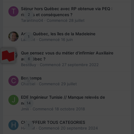
Séjour hors Québec avec RP obtenue via PEQ :
2
risques et conséquences ?
Tarantino04
· Commencé
28 juillet
Arte : Québec, les îles de la Madeleine
1
Laurent
· Commencé
16 juin
Que pensez vous du métier d'infirmier Auxiliaire
6
au Québec ?
BestBuy
· Commencé
27 septembre 2022
Bon temps
0
Charbel
· Commencé
29 juillet
EDE Ingénieur Tunisie // Manque relevés de
14
note
Jmili
· Commencé
18 octobre 2018
CHAUFFEUR TOUS CATEGORIES
1
HAZEM
· Commencé
20 septembre 2024