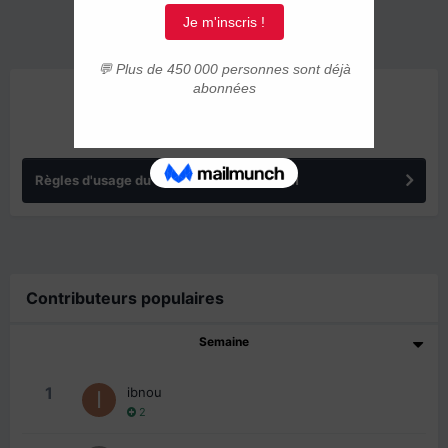
ANNONCES
Règles d'usage du forum IMMIGRER.COM
Contributeurs populaires
Semaine
1
ibnou
2