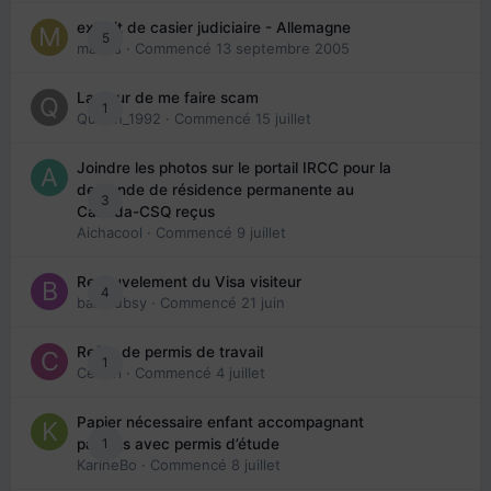
extrait de casier judiciaire - Allemagne
5
maries
· Commencé
13 septembre 2005
La peur de me faire scam
1
Queen_1992
· Commencé
15 juillet
Joindre les photos sur le portail IRCC pour la
demande de résidence permanente au
3
Canada-CSQ reçus
Aichacool
· Commencé
9 juillet
Renouvelement du Visa visiteur
4
babibubsy
· Commencé
21 juin
Refus de permis de travail
1
Cedbri
· Commencé
4 juillet
Papier nécessaire enfant accompagnant
1
parents avec permis d’étude
KarineBo
· Commencé
8 juillet