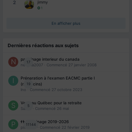
2
jimmy
1
En afficher plus
Dernières réactions aux sujets
parrainage interieur du canada
17
nedjma2007
· Commencé
27 janvier 2008
Préparation à l'examen EACMC partie I
19
(médecins)
Ino
· Commencé
27 octobre 2023
Venir au Québec pour la retraite
5
Sab74
· Commencé
26 mai
👬 Parrainage 2019-2026
11144
piinoush
· Commencé
22 février 2019