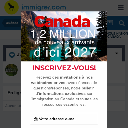
Québec
J'aime
(1)
sublime85
28 janvier 2022
En ligne récemment
0 membre est en ligne
Aucun utilisateur enregistré regarde cette page.