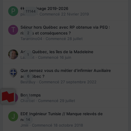
👬 Parrainage 2019-2026
11144
piinoush
· Commencé
22 février 2019
Séjour hors Québec avec RP obtenue via PEQ :
2
risques et conséquences ?
Tarantino04
· Commencé
28 juillet
Arte : Québec, les îles de la Madeleine
1
Laurent
· Commencé
16 juin
Que pensez vous du métier d'infirmier Auxiliaire
6
au Québec ?
BestBuy
· Commencé
27 septembre 2022
Bon temps
0
Charbel
· Commencé
29 juillet
EDE Ingénieur Tunisie // Manque relevés de
14
note
Jmili
· Commencé
18 octobre 2018