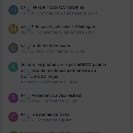
CHAUFFEUR TOUS CATEGORIES
1
HAZEM
· Commencé
20 septembre 2024
extrait de casier judiciaire - Allemagne
5
maries
· Commencé
13 septembre 2005
La peur de me faire scam
1
Queen_1992
· Commencé
15 juillet
Joindre les photos sur le portail IRCC pour la
demande de résidence permanente au
3
Canada-CSQ reçus
Aichacool
· Commencé
9 juillet
Renouvelement du Visa visiteur
4
babibubsy
· Commencé
21 juin
Refus de permis de travail
1
Cedbri
· Commencé
4 juillet