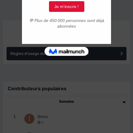
ANNONCES
Règles d'usage du forum IMMIGRER.COM
Contributeurs populaires
Semaine
1
ibnou
2