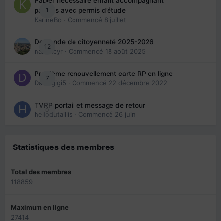
Papier nécessaire enfant accompagnant
1
parents avec permis d’étude
KarineBo
· Commencé
8 juillet
Demande de citoyenneté 2025-2026
12
nanancyr
· Commencé
18 août 2025
Problème renouvellement carte RP en ligne
7
Davidgigi5
· Commencé
22 décembre 2022
TVRP portail et message de retour
0
hellodutaillis
· Commencé
26 juin
Statistiques des membres
Total des membres
118859
Maximum en ligne
27414