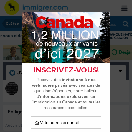
Québec
ous aider tout au long de votre transition
J'aime
(1)
eli1789
19 février 2021
En ligne récemment
0 membre est en ligne
Aucun utilisateur enregistré regarde cette page.