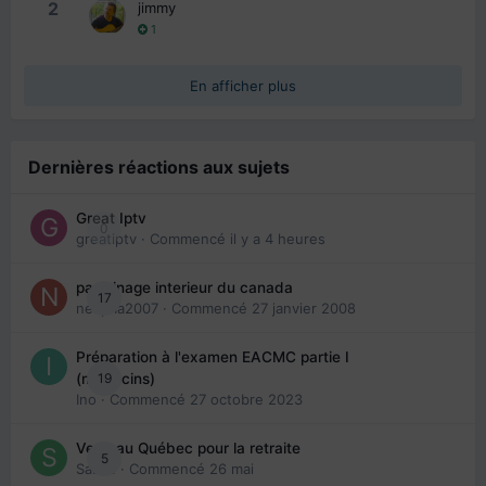
2
jimmy
1
En afficher plus
Dernières réactions aux sujets
Great Iptv
0
greatiptv
· Commencé
il y a 4 heures
parrainage interieur du canada
17
nedjma2007
· Commencé
27 janvier 2008
Préparation à l'examen EACMC partie I
19
(médecins)
Ino
· Commencé
27 octobre 2023
Venir au Québec pour la retraite
5
Sab74
· Commencé
26 mai