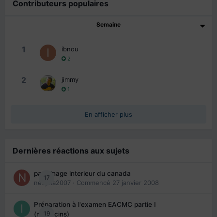
Contributeurs populaires
Semaine
1
ibnou
2
2
jimmy
1
En afficher plus
Dernières réactions aux sujets
parrainage interieur du canada
17
nedjma2007
· Commencé
27 janvier 2008
Préparation à l'examen EACMC partie I
19
(médecins)