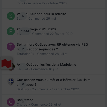
Ino
· Commencé
27 octobre 2023
Venir au Québec pour la retraite
5
Sab74
· Commencé
26 mai
👬 Parrainage 2019-2026
11144
piinoush
· Commencé
22 février 2019
Séjour hors Québec avec RP obtenue via PEQ :
2
risques et conséquences ?
Tarantino04
· Commencé
28 juillet
Arte : Québec, les îles de la Madeleine
1
Laurent
· Commencé
16 juin
Que pensez vous du métier d'infirmier Auxiliaire
6
au Québec ?
BestBuy
· Commencé
27 septembre 2022
Bon temps
0
Charbel
· Commencé
29 juillet