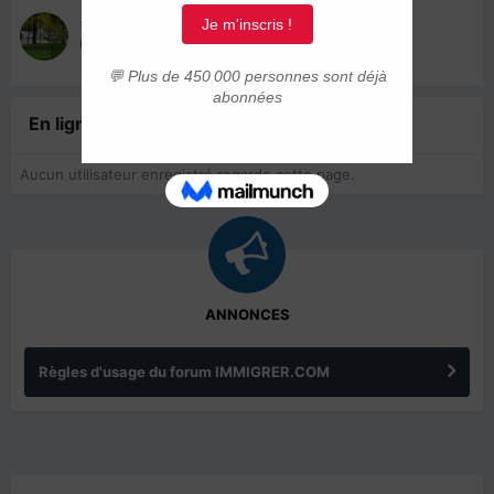
sublime85
26 octobre 2020
En ligne récemment
0 membre est en ligne
Aucun utilisateur enregistré regarde cette page.
ANNONCES
Règles d'usage du forum IMMIGRER.COM