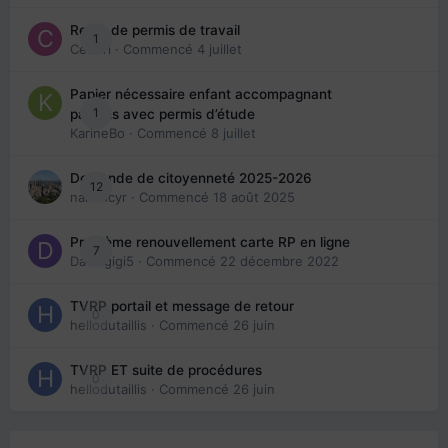
Refus de permis de travail
1
Cedbri
· Commencé
4 juillet
Papier nécessaire enfant accompagnant
1
parents avec permis d’étude
KarineBo
· Commencé
8 juillet
Demande de citoyenneté 2025-2026
12
nanancyr
· Commencé
18 août 2025
Problème renouvellement carte RP en ligne
7
Davidgigi5
· Commencé
22 décembre 2022
TVRP portail et message de retour
0
hellodutaillis
· Commencé
26 juin
TVRP ET suite de procédures
0
hellodutaillis
· Commencé
26 juin