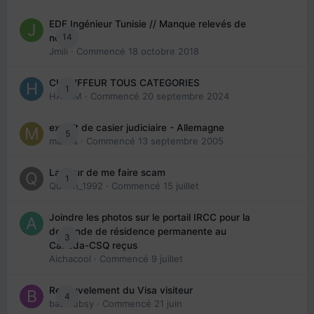
EDE Ingénieur Tunisie // Manque relevés de
14
note
Jmili
· Commencé
18 octobre 2018
CHAUFFEUR TOUS CATEGORIES
1
HAZEM
· Commencé
20 septembre 2024
extrait de casier judiciaire - Allemagne
5
maries
· Commencé
13 septembre 2005
La peur de me faire scam
1
Queen_1992
· Commencé
15 juillet
Joindre les photos sur le portail IRCC pour la
demande de résidence permanente au
3
Canada-CSQ reçus
Aichacool
· Commencé
9 juillet
Renouvelement du Visa visiteur
4
babibubsy
· Commencé
21 juin