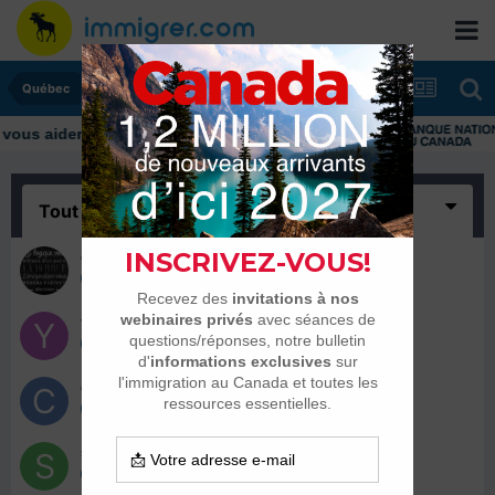
Québec
Tout
(5)
eli1789
29 octobre 2020
yaz14
26 octobre 2020
chamy
26 octobre 2020
safa
26 octobre 2020