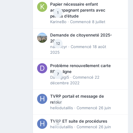
Papier nécessaire enfant
accompagnant parents avec
1
permis d’étude
KarineBo
· Commencé
8 juillet
Demande de citoyenneté 2025-
2026
12
nanancyr
· Commencé
18 août
2025
Problème renouvellement carte
RP en ligne
7
Davidgigi5
· Commencé
22
décembre 2022
TVRP portail et message de
0
retour
hellodutaillis
· Commencé
26 juin
TVRP ET suite de procédures
0
hellodutaillis
· Commencé
26 juin