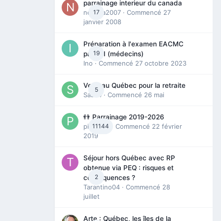
parrainage interieur du canada
nedjma2007
17
· Commencé
27
janvier 2008
Préparation à l'examen EACMC
19
partie I (médecins)
Ino
· Commencé
27 octobre 2023
Venir au Québec pour la retraite
5
Sab74
· Commencé
26 mai
👬 Parrainage 2019-2026
piinoush
11144
· Commencé
22 février
2019
Séjour hors Québec avec RP
obtenue via PEQ : risques et
2
conséquences ?
Tarantino04
· Commencé
28
juillet
Arte : Québec, les îles de la