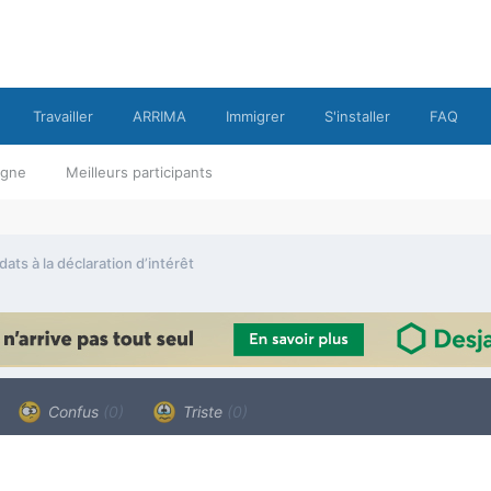
Travailler
ARRIMA
Immigrer
S'installer
FAQ
ligne
Meilleurs participants
ats à la déclaration d’intérêt
Confus
(0)
Triste
(0)