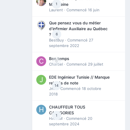
1
Madeleine
Laurent
· Commencé
16 juin
Que pensez vous du métier
d'infirmier Auxiliaire au Québec
6
?
BestBuy
· Commencé
27
septembre 2022
Bon temps
0
Charbel
· Commencé
29 juillet
EDE Ingénieur Tunisie // Manque
relevés de note
14
Jmili
· Commencé
18 octobre
2018
CHAUFFEUR TOUS
CATEGORIES
1
HAZEM
· Commencé
20
septembre 2024