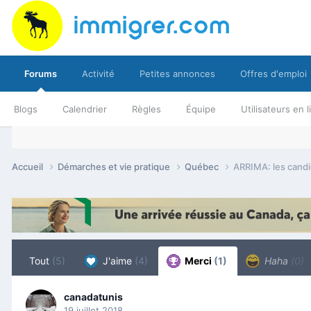
Forums
Activité
Petites annonces
Offres d'emploi
Blogs
Calendrier
Règles
Équipe
Utilisateurs en 
Accueil
Démarches et vie pratique
Québec
ARRIMA: les candid
Tout
(5)
J'aime
(4)
Merci
(1)
Haha
(0)
canadatunis
19 juillet 2018