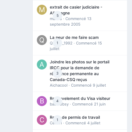
extrait de casier judiciaire -
Allemagne
5
maries
· Commencé
13
septembre 2005
La peur de me faire scam
Queen_1992
1
· Commencé
15
juillet
Joindre les photos sur le portail
IRCC pour la demande de
3
résidence permanente au
Canada-CSQ reçus
Aichacool
· Commencé
9 juillet
Renouvelement du Visa visiteur
4
babibubsy
· Commencé
21 juin
Refus de permis de travail
1
Cedbri
· Commencé
4 juillet