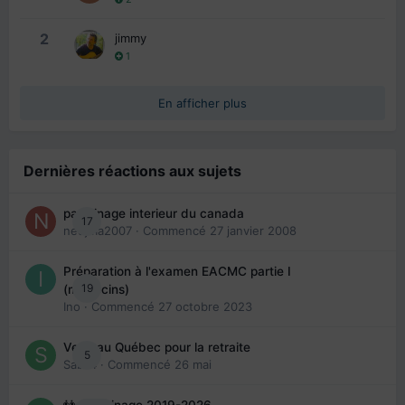
2
jimmy
1
En afficher plus
Dernières réactions aux sujets
parrainage interieur du canada
17
nedjma2007
· Commencé
27 janvier 2008
Préparation à l'examen EACMC partie I
19
(médecins)
Ino
· Commencé
27 octobre 2023
Venir au Québec pour la retraite
5
Sab74
· Commencé
26 mai
👬 Parrainage 2019-2026