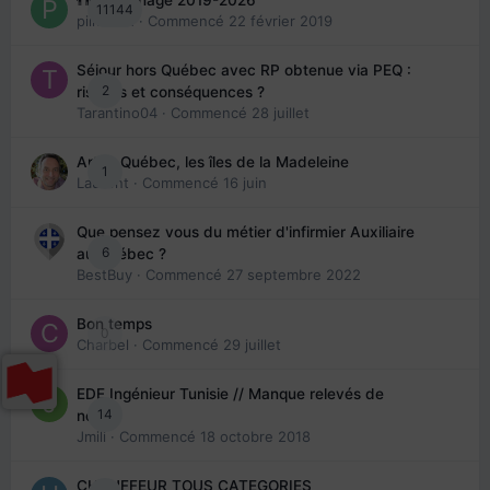
11144
piinoush
· Commencé
22 février 2019
Séjour hors Québec avec RP obtenue via PEQ :
2
risques et conséquences ?
Tarantino04
· Commencé
28 juillet
Arte : Québec, les îles de la Madeleine
1
Laurent
· Commencé
16 juin
Que pensez vous du métier d'infirmier Auxiliaire
6
au Québec ?
BestBuy
· Commencé
27 septembre 2022
Bon temps
0
Charbel
· Commencé
29 juillet
EDE Ingénieur Tunisie // Manque relevés de
14
note
Jmili
· Commencé
18 octobre 2018
CHAUFFEUR TOUS CATEGORIES