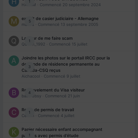
1
HAZEM
· Commencé
20 septembre 2024
extrait de casier judiciaire - Allemagne
5
maries
· Commencé
13 septembre 2005
La peur de me faire scam
1
Queen_1992
· Commencé
15 juillet
Joindre les photos sur le portail IRCC pour la
demande de résidence permanente au
3
Canada-CSQ reçus
Aichacool
· Commencé
9 juillet
Renouvelement du Visa visiteur
4
babibubsy
· Commencé
21 juin
Refus de permis de travail
1
Cedbri
· Commencé
4 juillet
Papier nécessaire enfant accompagnant
1
parents avec permis d’étude