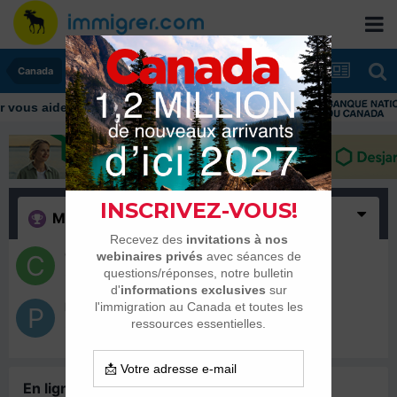
Canada
ous aider tout au long de votre transition
Merci
(2)
Chocorelie
21 avril 2020
Poil2Chat
21 avril 2020
En ligne récemment
0 membre est en ligne