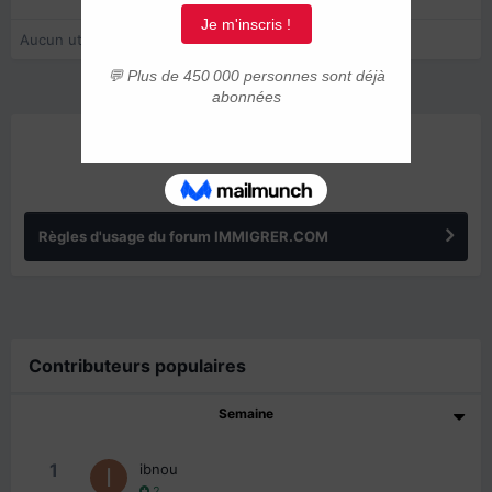
Aucun utilisateur enregistré regarde cette page.
ANNONCES
Règles d'usage du forum IMMIGRER.COM
Contributeurs populaires
Semaine
1
ibnou
2