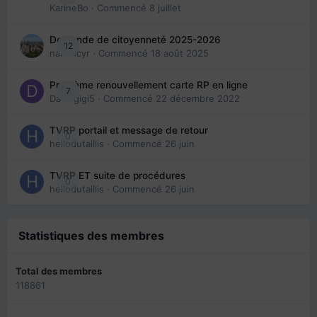
KarineBo
· Commencé
8 juillet
Demande de citoyenneté 2025-2026
12
nanancyr
· Commencé
18 août 2025
Problème renouvellement carte RP en ligne
7
Davidgigi5
· Commencé
22 décembre 2022
TVRP portail et message de retour
0
hellodutaillis
· Commencé
26 juin
TVRP ET suite de procédures
0
hellodutaillis
· Commencé
26 juin
Statistiques des membres
Total des membres
118861