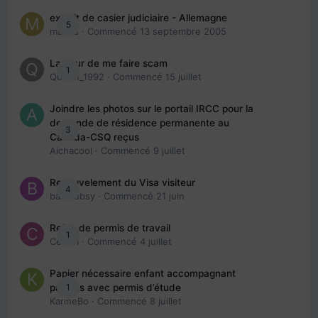
extrait de casier judiciaire - Allemagne
5
maries
· Commencé
13 septembre 2005
La peur de me faire scam
1
Queen_1992
· Commencé
15 juillet
Joindre les photos sur le portail IRCC pour la
demande de résidence permanente au
3
Canada-CSQ reçus
Aichacool
· Commencé
9 juillet
Renouvelement du Visa visiteur
4
babibubsy
· Commencé
21 juin
Refus de permis de travail
1
Cedbri
· Commencé
4 juillet
Papier nécessaire enfant accompagnant
1
parents avec permis d’étude
KarineBo
· Commencé
8 juillet