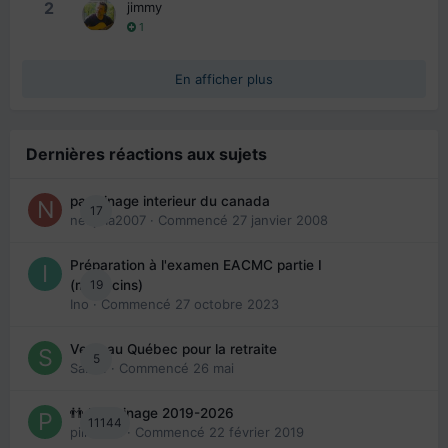
2
jimmy
1
En afficher plus
Dernières réactions aux sujets
parrainage interieur du canada
17
nedjma2007
· Commencé
27 janvier 2008
Préparation à l'examen EACMC partie I
19
(médecins)
Ino
· Commencé
27 octobre 2023
Venir au Québec pour la retraite
5
Sab74
· Commencé
26 mai
👬 Parrainage 2019-2026
11144
piinoush
· Commencé
22 février 2019