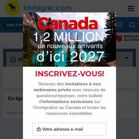
Salle d'attente - échanges de dates
Merci
(0)
Il n’y a encore rien ici
En ligne récemment
0 membre est en ligne
Aucun utilisateur enregistré regarde cette page.