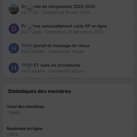
Demande de citoyenneté 2025-2026
12
nanancyr
· Commencé
18 août 2025
Problème renouvellement carte RP en ligne
7
Davidgigi5
· Commencé
22 décembre 2022
TVRP portail et message de retour
0
hellodutaillis
· Commencé
26 juin
TVRP ET suite de procédures
0
hellodutaillis
· Commencé
26 juin
Statistiques des membres
Total des membres
118860
Maximum en ligne
27414