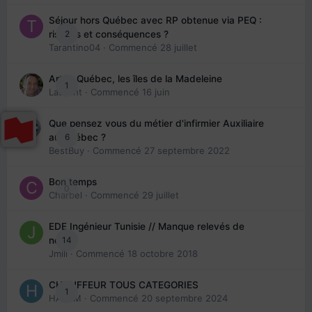
Séjour hors Québec avec RP obtenue via PEQ :
2
risques et conséquences ?
Tarantino04
· Commencé
28 juillet
Arte : Québec, les îles de la Madeleine
1
Laurent
· Commencé
16 juin
Que pensez vous du métier d'infirmier Auxiliaire
6
au Québec ?
BestBuy
· Commencé
27 septembre 2022
Bon temps
0
Charbel
· Commencé
29 juillet
EDE Ingénieur Tunisie // Manque relevés de
14
note
Jmili
· Commencé
18 octobre 2018
CHAUFFEUR TOUS CATEGORIES
1
HAZEM
· Commencé
20 septembre 2024