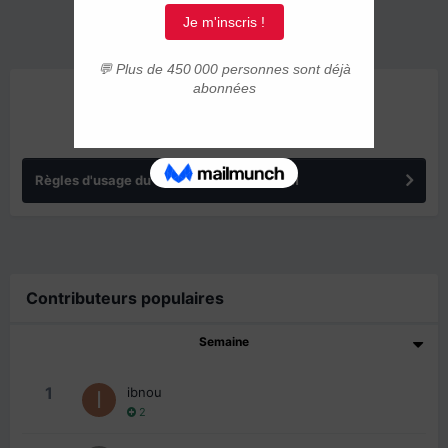
ANNONCES
Règles d'usage du forum IMMIGRER.COM
Contributeurs populaires
Semaine
1
ibnou
2