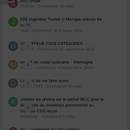
Bon temps
0
Charbel
· Commencé
29 juillet
EDE Ingénieur Tunisie // Manque relevés de
14
note
Jmili
· Commencé
18 octobre 2018
CHAUFFEUR TOUS CATEGORIES
1
HAZEM
· Commencé
20 septembre 2024
extrait de casier judiciaire - Allemagne
5
maries
· Commencé
13 septembre 2005
La peur de me faire scam
1
Queen_1992
· Commencé
15 juillet
Joindre les photos sur le portail IRCC pour la
demande de résidence permanente au
3
Canada-CSQ reçus
Aichacool
· Commencé
9 juillet
Renouvelement du Visa visiteur