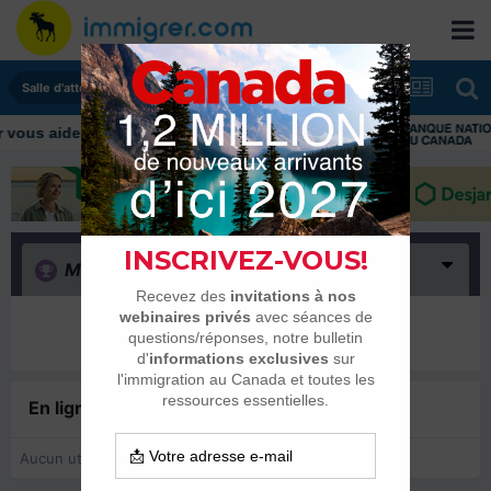
Salle d'attente - échanges de dates
us aider tout au long de votre transition
Merci
(0)
Il n’y a encore rien ici
En ligne récemment
0 membre est en ligne
Aucun utilisateur enregistré regarde cette page.