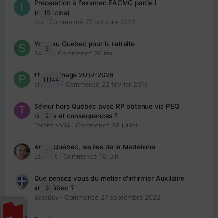
Préparation à l'examen EACMC partie I
19
(médecins)
Ino
· Commencé
27 octobre 2023
Venir au Québec pour la retraite
5
Sab74
· Commencé
26 mai
👬 Parrainage 2019-2026
11144
piinoush
· Commencé
22 février 2019
Séjour hors Québec avec RP obtenue via PEQ :
2
risques et conséquences ?
Tarantino04
· Commencé
28 juillet
Arte : Québec, les îles de la Madeleine
1
Laurent
· Commencé
16 juin
Que pensez vous du métier d'infirmier Auxiliaire
6
au Québec ?
BestBuy
· Commencé
27 septembre 2022