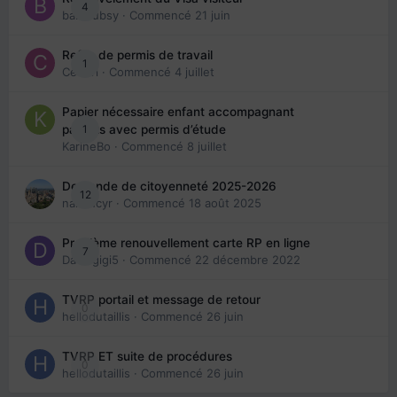
4
babibubsy
· Commencé
21 juin
Refus de permis de travail
1
Cedbri
· Commencé
4 juillet
Papier nécessaire enfant accompagnant
1
parents avec permis d’étude
KarineBo
· Commencé
8 juillet
Demande de citoyenneté 2025-2026
12
nanancyr
· Commencé
18 août 2025
Problème renouvellement carte RP en ligne
7
Davidgigi5
· Commencé
22 décembre 2022
TVRP portail et message de retour
0
hellodutaillis
· Commencé
26 juin
TVRP ET suite de procédures
0
hellodutaillis
· Commencé
26 juin