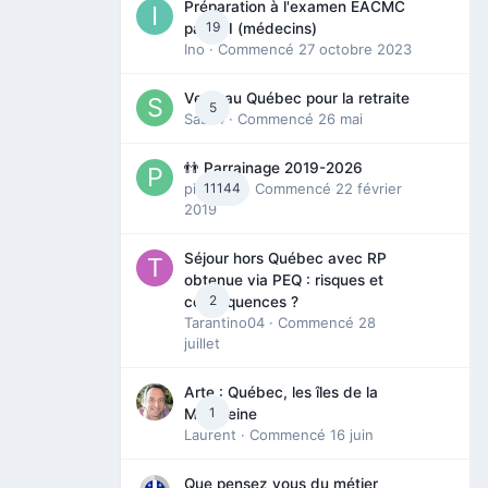
Préparation à l'examen EACMC
19
partie I (médecins)
Ino
· Commencé
27 octobre 2023
Venir au Québec pour la retraite
5
Sab74
· Commencé
26 mai
👬 Parrainage 2019-2026
piinoush
11144
· Commencé
22 février
2019
Séjour hors Québec avec RP
obtenue via PEQ : risques et
2
conséquences ?
Tarantino04
· Commencé
28
juillet
Arte : Québec, les îles de la
1
Madeleine
Laurent
· Commencé
16 juin
Que pensez vous du métier