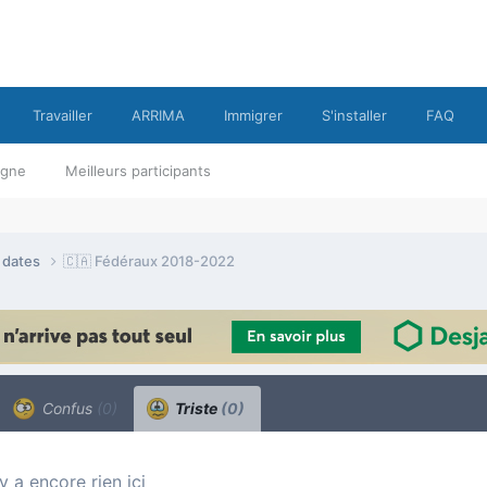
Travailler
ARRIMA
Immigrer
S'installer
FAQ
ligne
Meilleurs participants
e dates
🇨🇦 Fédéraux 2018-2022
Confus
(0)
Triste
(0)
n’y a encore rien ici