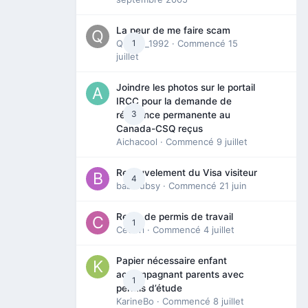
La peur de me faire scam
Queen_1992
1
· Commencé
15
juillet
Joindre les photos sur le portail
IRCC pour la demande de
3
résidence permanente au
Canada-CSQ reçus
Aichacool
· Commencé
9 juillet
Renouvelement du Visa visiteur
4
babibubsy
· Commencé
21 juin
Refus de permis de travail
1
Cedbri
· Commencé
4 juillet
Papier nécessaire enfant
accompagnant parents avec
1
permis d’étude
KarineBo
· Commencé
8 juillet