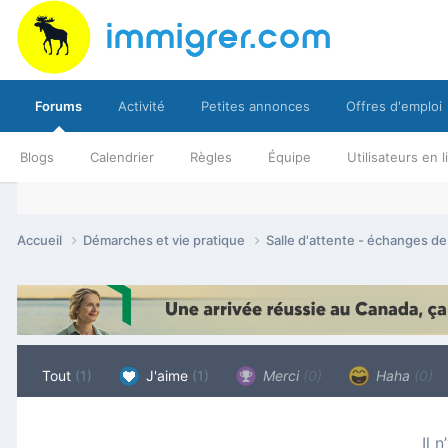
Forums
Activité
Petites annonces
Offres d'emploi
Blogs
Calendrier
Règles
Équipe
Utilisateurs en 
Accueil
Démarches et vie pratique
Salle d'attente - échanges d
Tout
(1)
J'aime
(1)
Merci
(0)
Haha
(0)
Il 