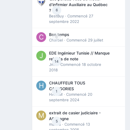
d'infirmier Auxiliaire au Québec
6
?
BestBuy
· Commencé
27
septembre 2022
Bon temps
0
Charbel
· Commencé
29 juillet
EDE Ingénieur Tunisie // Manque
relevés de note
14
Jmili
· Commencé
18 octobre
2018
CHAUFFEUR TOUS
CATEGORIES
1
HAZEM
· Commencé
20
septembre 2024
extrait de casier judiciaire -
Allemagne
5
maries
· Commencé
13
septembre 2005