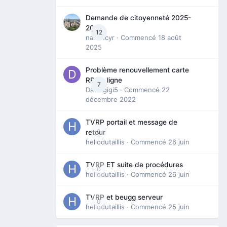
Demande de citoyenneté 2025-
2026
12
nanancyr
· Commencé
18 août
2025
Problème renouvellement carte
RP en ligne
7
Davidgigi5
· Commencé
22
décembre 2022
TVRP portail et message de
0
retour
hellodutaillis
· Commencé
26 juin
TVRP ET suite de procédures
0
hellodutaillis
· Commencé
26 juin
TVRP et beugg serveur
0
hellodutaillis
· Commencé
25 juin