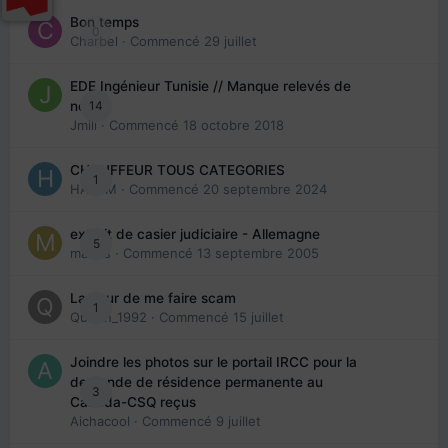
Bon temps
0
Charbel
· Commencé
29 juillet
EDE Ingénieur Tunisie // Manque relevés de
14
note
Jmili
· Commencé
18 octobre 2018
CHAUFFEUR TOUS CATEGORIES
1
HAZEM
· Commencé
20 septembre 2024
extrait de casier judiciaire - Allemagne
5
maries
· Commencé
13 septembre 2005
La peur de me faire scam
1
Queen_1992
· Commencé
15 juillet
Joindre les photos sur le portail IRCC pour la
demande de résidence permanente au
3
Canada-CSQ reçus
Aichacool
· Commencé
9 juillet