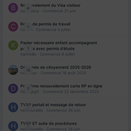
Renouvelement du Visa visiteur
4
babibubsy
· Commencé
21 juin
Refus de permis de travail
1
Cedbri
· Commencé
4 juillet
Papier nécessaire enfant accompagnant
1
parents avec permis d’étude
KarineBo
· Commencé
8 juillet
Demande de citoyenneté 2025-2026
12
nanancyr
· Commencé
18 août 2025
Problème renouvellement carte RP en ligne
7
Davidgigi5
· Commencé
22 décembre 2022
TVRP portail et message de retour
0
hellodutaillis
· Commencé
26 juin
TVRP ET suite de procédures
0
hellodutaillis
· Commencé
26 juin