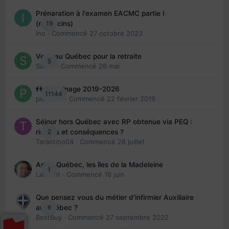
Préparation à l'examen EACMC partie I
19
(médecins)
Ino
· Commencé
27 octobre 2023
Venir au Québec pour la retraite
5
Sab74
· Commencé
26 mai
👬 Parrainage 2019-2026
11144
piinoush
· Commencé
22 février 2019
Séjour hors Québec avec RP obtenue via PEQ :
2
risques et conséquences ?
Tarantino04
· Commencé
28 juillet
Arte : Québec, les îles de la Madeleine
1
Laurent
· Commencé
16 juin
Que pensez vous du métier d'infirmier Auxiliaire
6
au Québec ?
BestBuy
· Commencé
27 septembre 2022