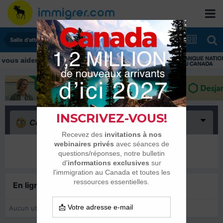
Salle d'attente - échanges de dates
Confus
(0)
Il n’y a encore rien ici
En ligne récemment
0 membre est en ligne
Aucun utilisateur enregistré regarde cette page.