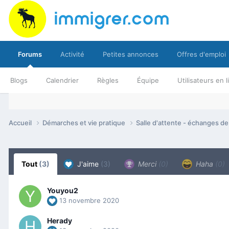
Forums
Activité
Petites annonces
Offres d'emploi
Blogs
Calendrier
Règles
Équipe
Utilisateurs en 
Accueil
Démarches et vie pratique
Salle d'attente - échanges d
Tout
(3)
J'aime
(3)
Merci
(0)
Haha
(0)
Youyou2
13 novembre 2020
Herady