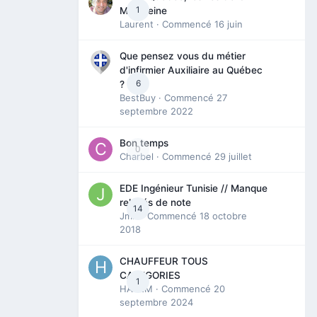
1
Madeleine
Laurent
· Commencé
16 juin
Que pensez vous du métier
d'infirmier Auxiliaire au Québec
6
?
BestBuy
· Commencé
27
septembre 2022
Bon temps
0
Charbel
· Commencé
29 juillet
EDE Ingénieur Tunisie // Manque
relevés de note
14
Jmili
· Commencé
18 octobre
2018
CHAUFFEUR TOUS
CATEGORIES
1
HAZEM
· Commencé
20
septembre 2024