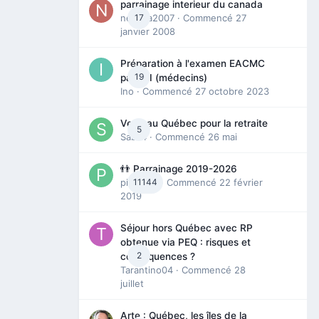
parrainage interieur du canada
nedjma2007
17
· Commencé
27
janvier 2008
Préparation à l'examen EACMC
19
partie I (médecins)
Ino
· Commencé
27 octobre 2023
Venir au Québec pour la retraite
5
Sab74
· Commencé
26 mai
👬 Parrainage 2019-2026
piinoush
11144
· Commencé
22 février
2019
Séjour hors Québec avec RP
obtenue via PEQ : risques et
2
conséquences ?
Tarantino04
· Commencé
28
juillet
Arte : Québec, les îles de la