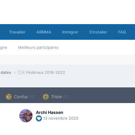
Travailler
ARRIMA
Immigrer
S'installer
FAQ
ligne
Meilleurs participants
e dates
🇨🇦 Fédéraux 2018-2022
Confus
(0)
Triste
(0)
Archi Hassen
13 novembre 2020