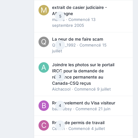
extrait de casier judiciaire -
Allemagne
5
maries
· Commencé
13
septembre 2005
La peur de me faire scam
Queen_1992
1
· Commencé
15
juillet
Joindre les photos sur le portail
IRCC pour la demande de
3
résidence permanente au
Canada-CSQ reçus
Aichacool
· Commencé
9 juillet
Renouvelement du Visa visiteur
4
babibubsy
· Commencé
21 juin
Refus de permis de travail
1
Cedbri
· Commencé
4 juillet