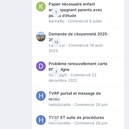
Papier nécessaire enfant
accompagnant parents avec
1
permis d’étude
KarineBo
· Commencé
8 juillet
Demande de citoyenneté 2025-
2026
12
nanancyr
· Commencé
18 août
2025
Problème renouvellement carte
RP en ligne
7
Davidgigi5
· Commencé
22
décembre 2022
TVRP portail et message de
0
retour
hellodutaillis
· Commencé
26 juin
TVRP ET suite de procédures
0
hellodutaillis
· Commencé
26 juin