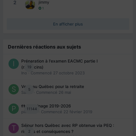
2
jimmy
1
En afficher plus
Dernières réactions aux sujets
Préparation à l'examen EACMC partie I
19
(médecins)
Ino
· Commencé
27 octobre 2023
Venir au Québec pour la retraite
5
Sab74
· Commencé
26 mai
👬 Parrainage 2019-2026
11144
piinoush
· Commencé
22 février 2019
Séjour hors Québec avec RP obtenue via PEQ :
2
risques et conséquences ?