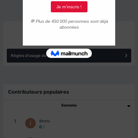
ANNONCES
Règles d'usage du forum IMMIGRER.COM
Contributeurs populaires
Semaine
1
ibnou
2