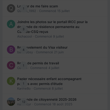
La peur de me faire scam
1
Queen_1992
· Commencé
15 juillet
Joindre les photos sur le portail IRCC pour la
demande de résidence permanente au
3
Canada-CSQ reçus
Aichacool
· Commencé
9 juillet
Renouvelement du Visa visiteur
4
babibubsy
· Commencé
21 juin
Refus de permis de travail
1
Cedbri
· Commencé
4 juillet
Papier nécessaire enfant accompagnant
1
parents avec permis d’étude
KarineBo
· Commencé
8 juillet
Demande de citoyenneté 2025-2026
12
nanancyr
· Commencé
18 août 2025