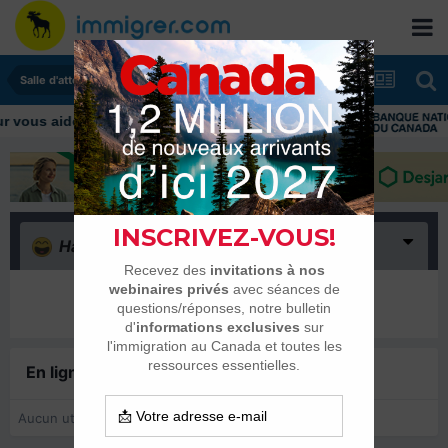
Salle d'attente - échanges de dates
ous aider tout au long de votre transition
Haha
(0)
Il n’y a encore rien ici
En ligne récemment
0 membre est en ligne
Aucun utilisateur enregistré regarde cette page.