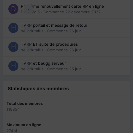
Problème renouvellement carte RP en ligne
7
Davidgigi5
· Commencé
22 décembre 2022
TVRP portail et message de retour
0
hellodutaillis
· Commencé
26 juin
TVRP ET suite de procédures
0
hellodutaillis
· Commencé
26 juin
TVRP et beugg serveur
0
hellodutaillis
· Commencé
25 juin
Statistiques des membres
Total des membres
118854
Maximum en ligne
27414