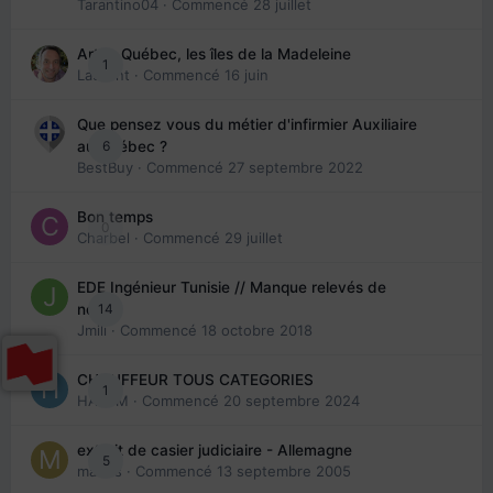
Tarantino04
· Commencé
28 juillet
Arte : Québec, les îles de la Madeleine
1
Laurent
· Commencé
16 juin
Que pensez vous du métier d'infirmier Auxiliaire
6
au Québec ?
BestBuy
· Commencé
27 septembre 2022
Bon temps
0
Charbel
· Commencé
29 juillet
EDE Ingénieur Tunisie // Manque relevés de
14
note
Jmili
· Commencé
18 octobre 2018
CHAUFFEUR TOUS CATEGORIES
1
HAZEM
· Commencé
20 septembre 2024
extrait de casier judiciaire - Allemagne
5
maries
· Commencé
13 septembre 2005