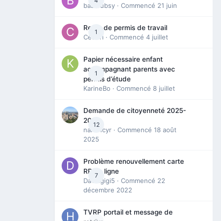
4
babibubsy
· Commencé
21 juin
Refus de permis de travail
1
Cedbri
· Commencé
4 juillet
Papier nécessaire enfant
accompagnant parents avec
1
permis d’étude
KarineBo
· Commencé
8 juillet
Demande de citoyenneté 2025-
2026
12
nanancyr
· Commencé
18 août
2025
Problème renouvellement carte
RP en ligne
7
Davidgigi5
· Commencé
22
décembre 2022
TVRP portail et message de