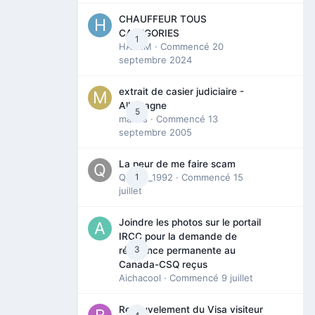
CHAUFFEUR TOUS
CATEGORIES
1
HAZEM
· Commencé
20
septembre 2024
extrait de casier judiciaire -
Allemagne
5
maries
· Commencé
13
septembre 2005
La peur de me faire scam
Queen_1992
1
· Commencé
15
juillet
Joindre les photos sur le portail
IRCC pour la demande de
3
résidence permanente au
Canada-CSQ reçus
Aichacool
· Commencé
9 juillet
Renouvelement du Visa visiteur