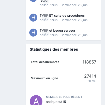
0
retour
hellodutaillis
· Commencé
26 juin
TVRP ET suite de procédures
0
hellodutaillis
· Commencé
26 juin
TVRP et beugg serveur
0
hellodutaillis
· Commencé
25 juin
Statistiques des membres
118857
Total des membres
27414
Maximum en ligne
20 mai
MEMBRE LE PLUS RÉCENT
antiquecut15