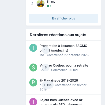
jimmy
2
1
En afficher plus
Dernières réactions aux sujets
Préparation à l'examen EACMC
19
partie I (médecins)
Ino
· Commencé
27 octobre 2023
Venir au Québec pour la retraite
5
Sab74
· Commencé
26 mai
👬 Parrainage 2019-2026
piinoush
11144
· Commencé
22 février
2019
Séjour hors Québec avec RP
obtenue via PEQ : risques et