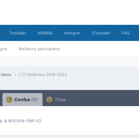
Travailler
ARRIMA
Immigrer
S'installer
FAQ
ligne
Meilleurs participants
e dates
🇨🇦 Fédéraux 2018-2022
Confus
(0)
Triste
(0)
n’y a encore rien ici