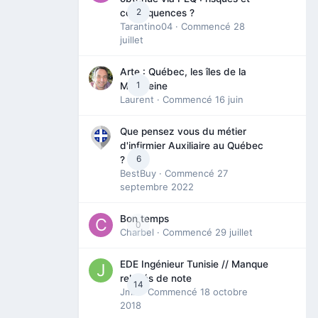
2
conséquences ?
Tarantino04
· Commencé
28
juillet
Arte : Québec, les îles de la
1
Madeleine
Laurent
· Commencé
16 juin
Que pensez vous du métier
d'infirmier Auxiliaire au Québec
6
?
BestBuy
· Commencé
27
septembre 2022
Bon temps
0
Charbel
· Commencé
29 juillet
EDE Ingénieur Tunisie // Manque
relevés de note
14
Jmili
· Commencé
18 octobre
2018