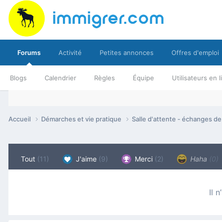
Forums
Activité
Petites annonces
Offres d'emploi
Blogs
Calendrier
Règles
Équipe
Utilisateurs en 
Accueil
Démarches et vie pratique
Salle d'attente - échanges d
Tout
(11)
J'aime
(9)
Merci
(2)
Haha
(0)
Il 