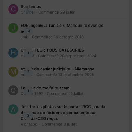
Bon temps
0
Charbel
· Commencé
29 juillet
EDE Ingénieur Tunisie // Manque relevés de
14
note
Jmili
· Commencé
18 octobre 2018
CHAUFFEUR TOUS CATEGORIES
1
HAZEM
· Commencé
20 septembre 2024
extrait de casier judiciaire - Allemagne
5
maries
· Commencé
13 septembre 2005
La peur de me faire scam
1
Queen_1992
· Commencé
15 juillet
Joindre les photos sur le portail IRCC pour la
demande de résidence permanente au
3
Canada-CSQ reçus
Aichacool
· Commencé
9 juillet