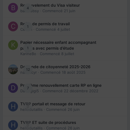
Renouvelement du Visa visiteur
4
babibubsy
· Commencé
21 juin
Refus de permis de travail
1
Cedbri
· Commencé
4 juillet
Papier nécessaire enfant accompagnant
1
parents avec permis d’étude
KarineBo
· Commencé
8 juillet
Demande de citoyenneté 2025-2026
12
nanancyr
· Commencé
18 août 2025
Problème renouvellement carte RP en ligne
7
Davidgigi5
· Commencé
22 décembre 2022
TVRP portail et message de retour
0
hellodutaillis
· Commencé
26 juin
TVRP ET suite de procédures
0
hellodutaillis
· Commencé
26 juin