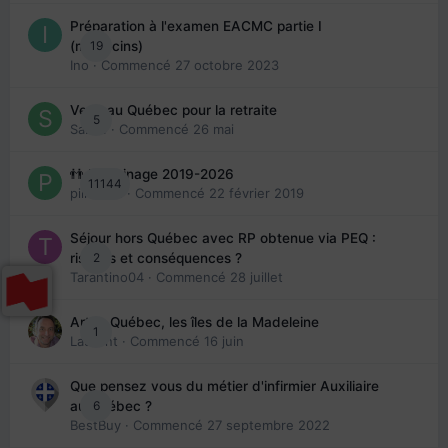
Préparation à l'examen EACMC partie I
19
(médecins)
Ino
· Commencé
27 octobre 2023
Venir au Québec pour la retraite
5
Sab74
· Commencé
26 mai
👬 Parrainage 2019-2026
11144
piinoush
· Commencé
22 février 2019
Séjour hors Québec avec RP obtenue via PEQ :
2
risques et conséquences ?
Tarantino04
· Commencé
28 juillet
Arte : Québec, les îles de la Madeleine
1
Laurent
· Commencé
16 juin
Que pensez vous du métier d'infirmier Auxiliaire
6
au Québec ?
BestBuy
· Commencé
27 septembre 2022