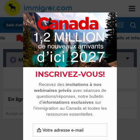
Salle d'attente - échanges de dates
s
Découvrez nos conseils et inform
Merci
(0)
Il n’y a encore rien ici
En ligne récemment
0 membre est en ligne
Aucun utilisateur enregistré regarde cette page.