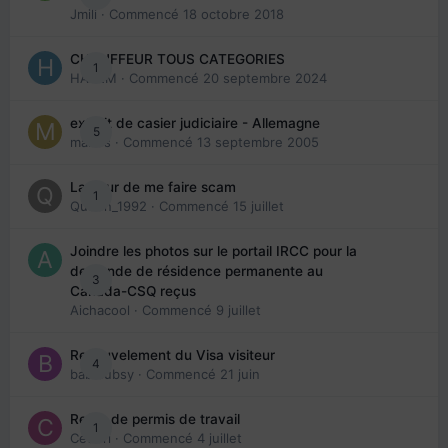
Jmili
· Commencé
18 octobre 2018
CHAUFFEUR TOUS CATEGORIES
1
HAZEM
· Commencé
20 septembre 2024
extrait de casier judiciaire - Allemagne
5
maries
· Commencé
13 septembre 2005
La peur de me faire scam
1
Queen_1992
· Commencé
15 juillet
Joindre les photos sur le portail IRCC pour la
demande de résidence permanente au
3
Canada-CSQ reçus
Aichacool
· Commencé
9 juillet
Renouvelement du Visa visiteur
4
babibubsy
· Commencé
21 juin
Refus de permis de travail
1
Cedbri
· Commencé
4 juillet