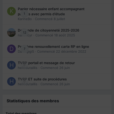
Papier nécessaire enfant accompagnant
1
parents avec permis d’étude
KarineBo
· Commencé
8 juillet
Demande de citoyenneté 2025-2026
12
nanancyr
· Commencé
18 août 2025
Problème renouvellement carte RP en ligne
7
Davidgigi5
· Commencé
22 décembre 2022
TVRP portail et message de retour
0
hellodutaillis
· Commencé
26 juin
TVRP ET suite de procédures
0
hellodutaillis
· Commencé
26 juin
Statistiques des membres
Total des membres