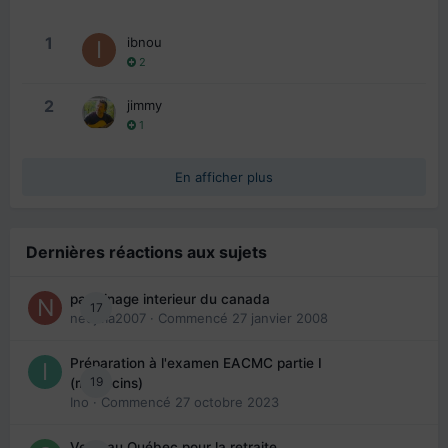
1
ibnou
2
2
jimmy
1
En afficher plus
Dernières réactions aux sujets
parrainage interieur du canada
17
nedjma2007
· Commencé
27 janvier 2008
Préparation à l'examen EACMC partie I
19
(médecins)
Ino
· Commencé
27 octobre 2023
Venir au Québec pour la retraite