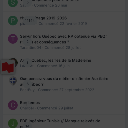
5
Sab74
· Commencé
26 mai
👬 Parrainage 2019-2026
11144
piinoush
· Commencé
22 février 2019
Séjour hors Québec avec RP obtenue via PEQ :
2
risques et conséquences ?
Tarantino04
· Commencé
28 juillet
Arte : Québec, les îles de la Madeleine
1
Laurent
· Commencé
16 juin
Que pensez vous du métier d'infirmier Auxiliaire
6
au Québec ?
BestBuy
· Commencé
27 septembre 2022
Bon temps
0
Charbel
· Commencé
29 juillet
EDE Ingénieur Tunisie // Manque relevés de
14
note