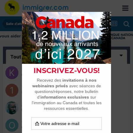
Salle d'attente - échanges de dates
Tout
(4)
Kanda8
11 février 2020
15BONES
10 février 2020
josephkingss
10 février 2020
Openhymer
10 février 2020