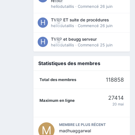
0
retour
hellodutaillis
· Commencé
26 juin
TVRP ET suite de procédures
0
hellodutaillis
· Commencé
26 juin
TVRP et beugg serveur
0
hellodutaillis
· Commencé
25 juin
Statistiques des membres
118858
Total des membres
27414
Maximum en ligne
20 mai
MEMBRE LE PLUS RÉCENT
madhuaggarwal