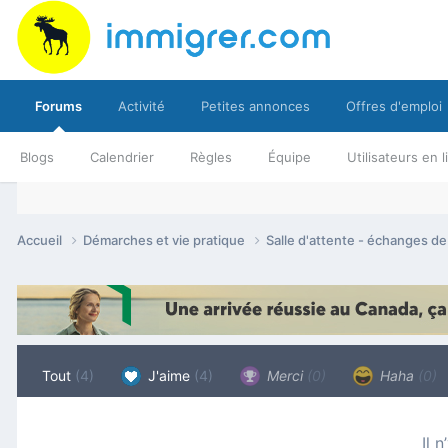
Forums
Activité
Petites annonces
Offres d'emploi
Blogs
Calendrier
Règles
Équipe
Utilisateurs en 
Accueil
Démarches et vie pratique
Salle d'attente - échanges d
Tout
(4)
J'aime
(4)
Merci
(0)
Haha
(0)
Il 