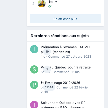
jimmy
2
1
En afficher plus
Dernières réactions aux sujets
Préparation à l'examen EACMC
19
partie I (médecins)
Ino
· Commencé
27 octobre 2023
Venir au Québec pour la retraite
5
Sab74
· Commencé
26 mai
👬 Parrainage 2019-2026
piinoush
11144
· Commencé
22 février
2019
Séjour hors Québec avec RP
obtenue via PEQ : risques et