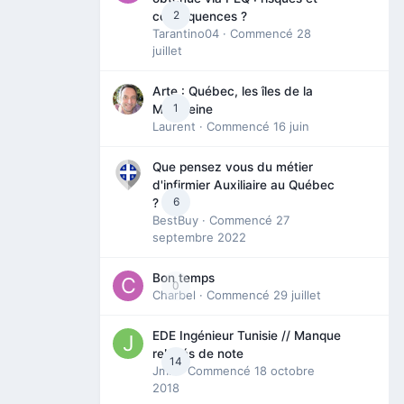
2
conséquences ?
Tarantino04
· Commencé
28
juillet
Arte : Québec, les îles de la
1
Madeleine
Laurent
· Commencé
16 juin
Que pensez vous du métier
d'infirmier Auxiliaire au Québec
6
?
BestBuy
· Commencé
27
septembre 2022
Bon temps
0
Charbel
· Commencé
29 juillet
EDE Ingénieur Tunisie // Manque
relevés de note
14
Jmili
· Commencé
18 octobre
2018