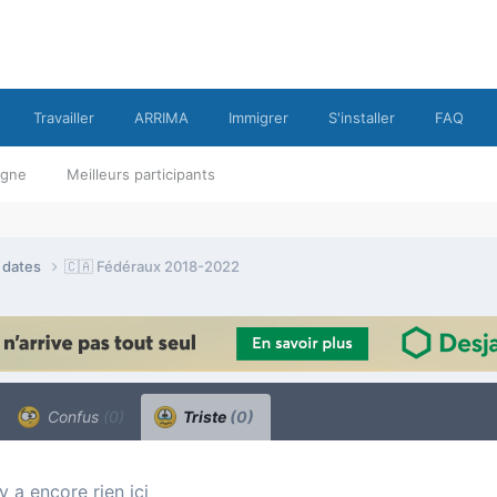
Travailler
ARRIMA
Immigrer
S'installer
FAQ
ligne
Meilleurs participants
e dates
🇨🇦 Fédéraux 2018-2022
Confus
(0)
Triste
(0)
n’y a encore rien ici