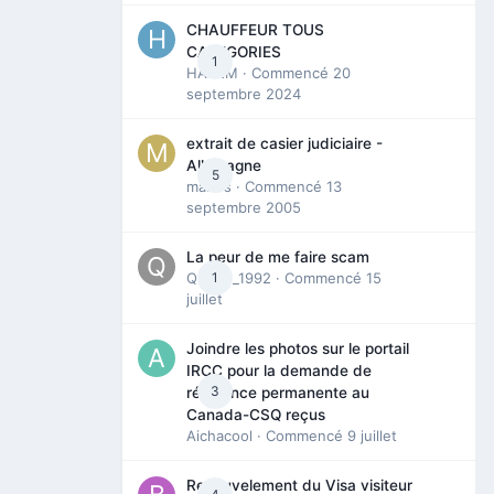
CHAUFFEUR TOUS
CATEGORIES
1
HAZEM
· Commencé
20
septembre 2024
extrait de casier judiciaire -
Allemagne
5
maries
· Commencé
13
septembre 2005
La peur de me faire scam
Queen_1992
1
· Commencé
15
juillet
Joindre les photos sur le portail
IRCC pour la demande de
3
résidence permanente au
Canada-CSQ reçus
Aichacool
· Commencé
9 juillet
Renouvelement du Visa visiteur