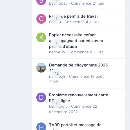
4
babibubsy
· Commencé
21 juin
Refus de permis de travail
1
Cedbri
· Commencé
4 juillet
Papier nécessaire enfant
accompagnant parents avec
1
permis d’étude
KarineBo
· Commencé
8 juillet
Demande de citoyenneté 2025-
2026
12
nanancyr
· Commencé
18 août
2025
Problème renouvellement carte
RP en ligne
7
Davidgigi5
· Commencé
22
décembre 2022
TVRP portail et message de