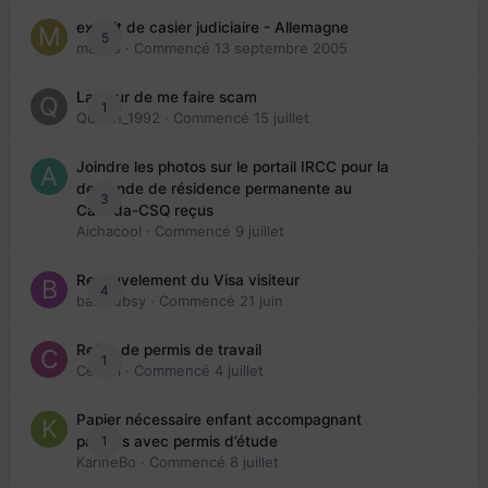
extrait de casier judiciaire - Allemagne
5
maries
· Commencé
13 septembre 2005
La peur de me faire scam
1
Queen_1992
· Commencé
15 juillet
Joindre les photos sur le portail IRCC pour la
demande de résidence permanente au
3
Canada-CSQ reçus
Aichacool
· Commencé
9 juillet
Renouvelement du Visa visiteur
4
babibubsy
· Commencé
21 juin
Refus de permis de travail
1
Cedbri
· Commencé
4 juillet
Papier nécessaire enfant accompagnant
1
parents avec permis d’étude
KarineBo
· Commencé
8 juillet