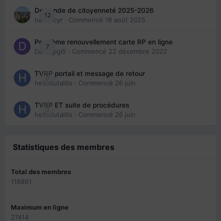
Demande de citoyenneté 2025-2026
12
nanancyr
· Commencé
18 août 2025
Problème renouvellement carte RP en ligne
7
Davidgigi5
· Commencé
22 décembre 2022
TVRP portail et message de retour
0
hellodutaillis
· Commencé
26 juin
TVRP ET suite de procédures
0
hellodutaillis
· Commencé
26 juin
Statistiques des membres
Total des membres
118861
Maximum en ligne
27414