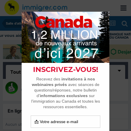
Salle d'attente - échanges de dates
vous aider tout au long de votre transition
Tout
(1)
Saweur
28 novembre 2019
En ligne récemment
0 membre est en ligne
Aucun utilisateur enregistré regarde cette page.