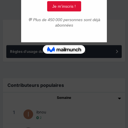
ANNONCES
Règles d'usage du forum IMMIGRER.COM
Contributeurs populaires
Semaine
1
ibnou
2