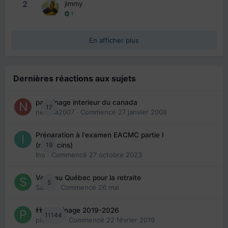
2
jimmy
1
En afficher plus
Dernières réactions aux sujets
parrainage interieur du canada
17
nedjma2007
· Commencé
27 janvier 2008
Préparation à l'examen EACMC partie I
19
(médecins)
Ino
· Commencé
27 octobre 2023
Venir au Québec pour la retraite
5
Sab74
· Commencé
26 mai
👬 Parrainage 2019-2026
11144
piinoush
· Commencé
22 février 2019