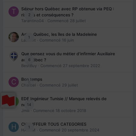
Séjour hors Québec avec RP obtenue via PEQ :
2
risques et conséquences ?
Tarantino04
· Commencé
28 juillet
Arte : Québec, les îles de la Madeleine
1
Laurent
· Commencé
16 juin
Que pensez vous du métier d'infirmier Auxiliaire
6
au Québec ?
BestBuy
· Commencé
27 septembre 2022
Bon temps
0
Charbel
· Commencé
29 juillet
EDE Ingénieur Tunisie // Manque relevés de
14
note
Jmili
· Commencé
18 octobre 2018
CHAUFFEUR TOUS CATEGORIES
1
HAZEM
· Commencé
20 septembre 2024