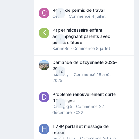
Refus de permis de travail
1
Cedbri
· Commencé
4 juillet
Papier nécessaire enfant
accompagnant parents avec
1
permis d’étude
KarineBo
· Commencé
8 juillet
Demande de citoyenneté 2025-
2026
12
nanancyr
· Commencé
18 août
2025
Problème renouvellement carte
RP en ligne
7
Davidgigi5
· Commencé
22
décembre 2022
TVRP portail et message de
0
retour
hellodutaillis
· Commencé
26 juin