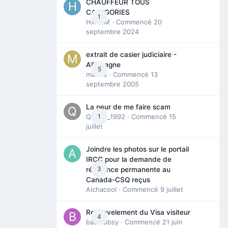
CHAUFFEUR TOUS
CATEGORIES
1
HAZEM
· Commencé
20
septembre 2024
extrait de casier judiciaire -
Allemagne
5
maries
· Commencé
13
septembre 2005
La peur de me faire scam
Queen_1992
1
· Commencé
15
juillet
Joindre les photos sur le portail
IRCC pour la demande de
3
résidence permanente au
Canada-CSQ reçus
Aichacool
· Commencé
9 juillet
Renouvelement du Visa visiteur
4
babibubsy
· Commencé
21 juin