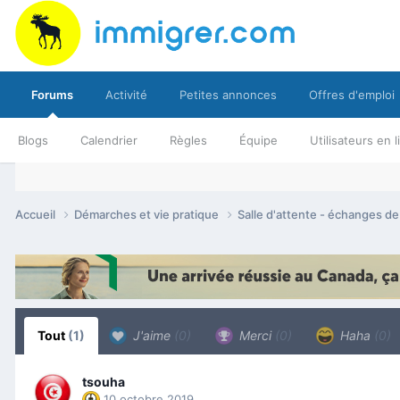
Forums
Activité
Petites annonces
Offres d'emploi
Blogs
Calendrier
Règles
Équipe
Utilisateurs en 
Accueil
Démarches et vie pratique
Salle d'attente - échanges d
Tout
(1)
J'aime
(0)
Merci
(0)
Haha
(0)
tsouha
10 octobre 2019