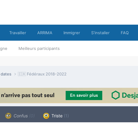
Travailler
ARRIMA
Immigrer
S'installer
FAQ
ligne
Meilleurs participants
e dates
🇨🇦 Fédéraux 2018-2022
Confus
(0)
Triste
(1)