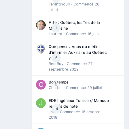
Tarantino04
· Commencé
28
juillet
Arte : Québec, les îles de la
1
Madeleine
Laurent
· Commencé
16 juin
Que pensez vous du métier
d'infirmier Auxiliaire au Québec
6
?
BestBuy
· Commencé
27
septembre 2022
Bon temps
0
Charbel
· Commencé
29 juillet
EDE Ingénieur Tunisie // Manque
relevés de note
14
Jmili
· Commencé
18 octobre
2018