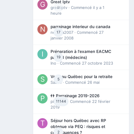
Great Iptv
greatiptv
0
· Commencé
il y a 1
heure
parrainage interieur du canada
nedjma2007
17
· Commencé
27
janvier 2008
Préparation à l'examen EACMC
19
partie I (médecins)
Ino
· Commencé
27 octobre 2023
Venir au Québec pour la retraite
5
Sab74
· Commencé
26 mai
👬 Parrainage 2019-2026
piinoush
11144
· Commencé
22 février
2019
Séjour hors Québec avec RP
obtenue via PEQ : risques et
2
conséquences ?