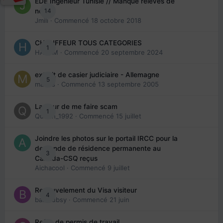
EDE Ingénieur Tunisie // Manque relevés de
14
note
Jmili
· Commencé
18 octobre 2018
CHAUFFEUR TOUS CATEGORIES
1
HAZEM
· Commencé
20 septembre 2024
extrait de casier judiciaire - Allemagne
5
maries
· Commencé
13 septembre 2005
La peur de me faire scam
1
Queen_1992
· Commencé
15 juillet
Joindre les photos sur le portail IRCC pour la
demande de résidence permanente au
3
Canada-CSQ reçus
Aichacool
· Commencé
9 juillet
Renouvelement du Visa visiteur
4
babibubsy
· Commencé
21 juin
Refus de permis de travail