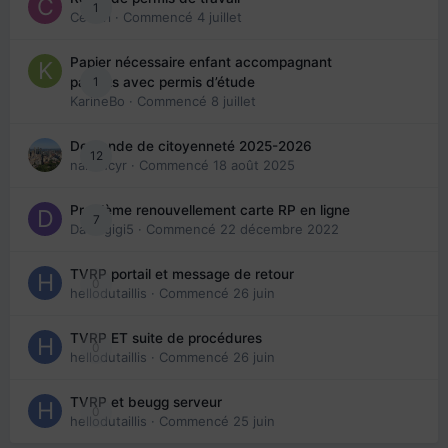
1
Cedbri
· Commencé
4 juillet
Papier nécessaire enfant accompagnant
1
parents avec permis d’étude
KarineBo
· Commencé
8 juillet
Demande de citoyenneté 2025-2026
12
nanancyr
· Commencé
18 août 2025
Problème renouvellement carte RP en ligne
7
Davidgigi5
· Commencé
22 décembre 2022
TVRP portail et message de retour
0
hellodutaillis
· Commencé
26 juin
TVRP ET suite de procédures
0
hellodutaillis
· Commencé
26 juin
TVRP et beugg serveur
0
hellodutaillis
· Commencé
25 juin