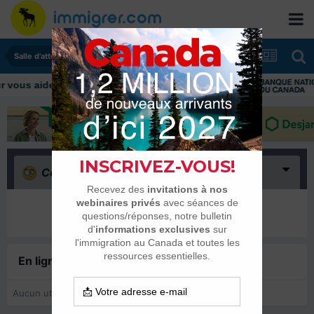
Salle d'attente - échanges de dates
ous aider tout au long de votre transition
Confus
(0)
Il n’y a encore rien ici
En ligne récemment
0 membre est en ligne
Aucun utilisateur enregistré regarde cette page.