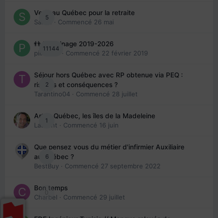
Venir au Québec pour la retraite
5
Sab74
· Commencé
26 mai
👬 Parrainage 2019-2026
11144
piinoush
· Commencé
22 février 2019
Séjour hors Québec avec RP obtenue via PEQ :
2
risques et conséquences ?
Tarantino04
· Commencé
28 juillet
Arte : Québec, les îles de la Madeleine
1
Laurent
· Commencé
16 juin
Que pensez vous du métier d'infirmier Auxiliaire
6
au Québec ?
BestBuy
· Commencé
27 septembre 2022
Bon temps
0
Charbel
· Commencé
29 juillet