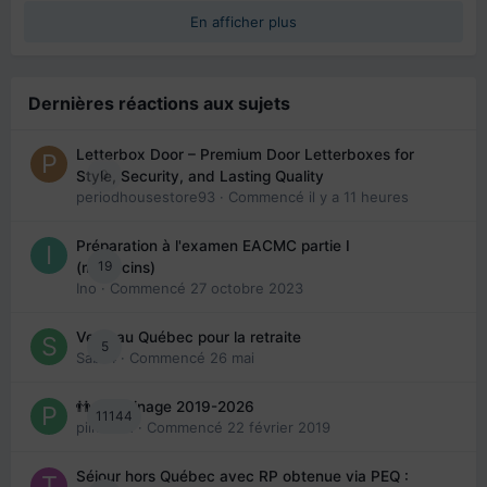
En afficher plus
Dernières réactions aux sujets
Letterbox Door – Premium Door Letterboxes for
0
Style, Security, and Lasting Quality
periodhousestore93
· Commencé
il y a 11 heures
Préparation à l'examen EACMC partie I
19
(médecins)
Ino
· Commencé
27 octobre 2023
Venir au Québec pour la retraite
5
Sab74
· Commencé
26 mai
👬 Parrainage 2019-2026
11144
piinoush
· Commencé
22 février 2019
Séjour hors Québec avec RP obtenue via PEQ :