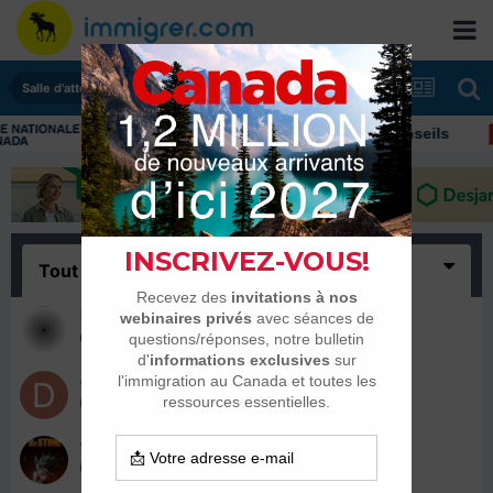
Salle d'attente - échanges de dates
Immigrer au Canada: ressources et conseils
Tout
(8)
Mayamarya
9 octobre 2019
dadoutunis
9 octobre 2019
tony.chopper
9 octobre 2019