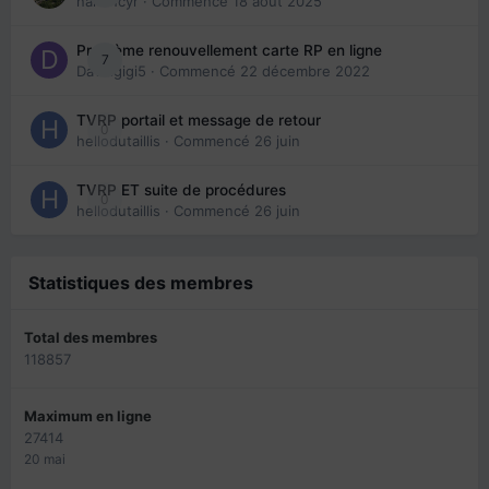
nanancyr
· Commencé
18 août 2025
Problème renouvellement carte RP en ligne
7
Davidgigi5
· Commencé
22 décembre 2022
TVRP portail et message de retour
0
hellodutaillis
· Commencé
26 juin
TVRP ET suite de procédures
0
hellodutaillis
· Commencé
26 juin
Statistiques des membres
Total des membres
118857
Maximum en ligne
27414
20 mai