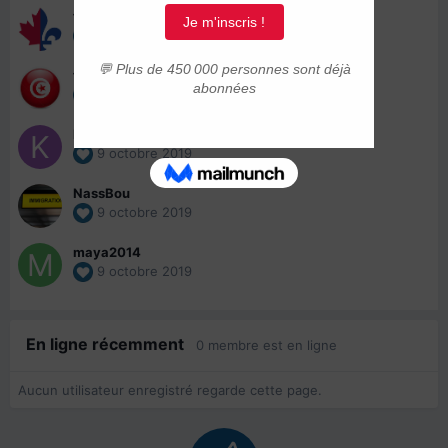
torepadufeu
9 octobre 2019
tsouha
9 octobre 2019
Kanda8
9 octobre 2019
NassBou
9 octobre 2019
maya2014
9 octobre 2019
En ligne récemment
0 membre est en ligne
Aucun utilisateur enregistré regarde cette page.