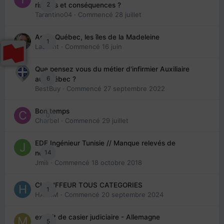
2
risques et conséquences ?
Tarantino04
· Commencé
28 juillet
Arte : Québec, les îles de la Madeleine
1
Laurent
· Commencé
16 juin
Que pensez vous du métier d'infirmier Auxiliaire
6
au Québec ?
BestBuy
· Commencé
27 septembre 2022
Bon temps
0
Charbel
· Commencé
29 juillet
EDE Ingénieur Tunisie // Manque relevés de
14
note
Jmili
· Commencé
18 octobre 2018
CHAUFFEUR TOUS CATEGORIES
1
HAZEM
· Commencé
20 septembre 2024
extrait de casier judiciaire - Allemagne
5