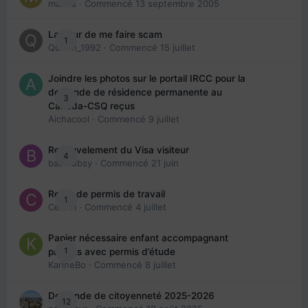
maries
· Commencé
13 septembre 2005
La peur de me faire scam
1
Queen_1992
· Commencé
15 juillet
Joindre les photos sur le portail IRCC pour la
demande de résidence permanente au
3
Canada-CSQ reçus
Aichacool
· Commencé
9 juillet
Renouvelement du Visa visiteur
4
babibubsy
· Commencé
21 juin
Refus de permis de travail
1
Cedbri
· Commencé
4 juillet
Papier nécessaire enfant accompagnant
1
parents avec permis d’étude
KarineBo
· Commencé
8 juillet
Demande de citoyenneté 2025-2026
12