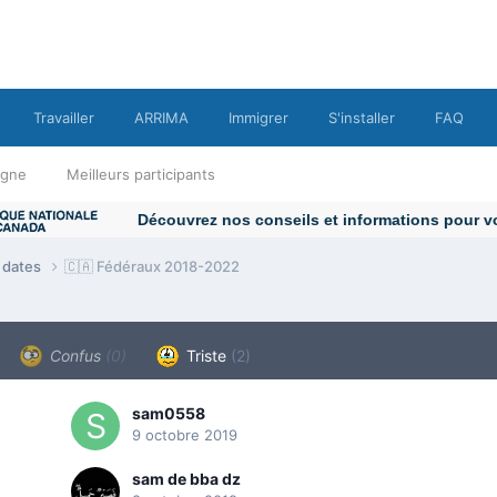
Travailler
ARRIMA
Immigrer
S'installer
FAQ
ligne
Meilleurs participants
e dates
🇨🇦 Fédéraux 2018-2022
Confus
(0)
Triste
(2)
sam0558
9 octobre 2019
sam de bba dz