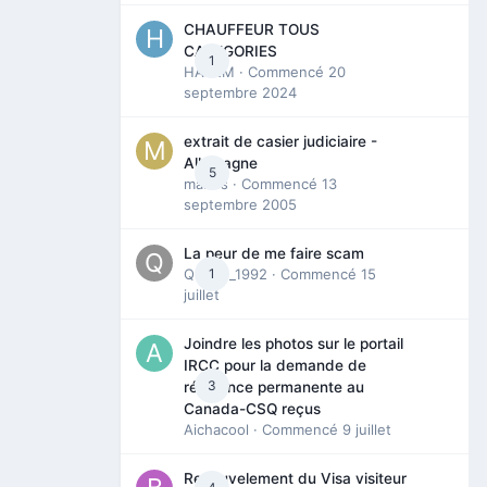
CHAUFFEUR TOUS
CATEGORIES
1
HAZEM
· Commencé
20
septembre 2024
extrait de casier judiciaire -
Allemagne
5
maries
· Commencé
13
septembre 2005
La peur de me faire scam
Queen_1992
1
· Commencé
15
juillet
Joindre les photos sur le portail
IRCC pour la demande de
3
résidence permanente au
Canada-CSQ reçus
Aichacool
· Commencé
9 juillet
Renouvelement du Visa visiteur