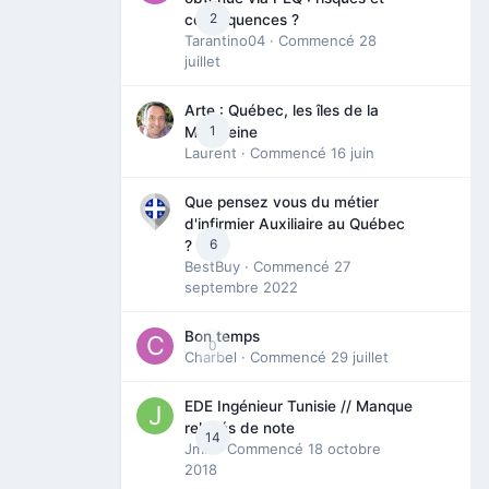
2
conséquences ?
Tarantino04
· Commencé
28
juillet
Arte : Québec, les îles de la
1
Madeleine
Laurent
· Commencé
16 juin
Que pensez vous du métier
d'infirmier Auxiliaire au Québec
6
?
BestBuy
· Commencé
27
septembre 2022
Bon temps
0
Charbel
· Commencé
29 juillet
EDE Ingénieur Tunisie // Manque
relevés de note
14
Jmili
· Commencé
18 octobre
2018