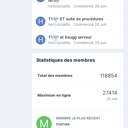
0
retour
hellodutaillis
· Commencé
26 juin
TVRP ET suite de procédures
0
hellodutaillis
· Commencé
26 juin
TVRP et beugg serveur
0
hellodutaillis
· Commencé
25 juin
Statistiques des membres
118854
Total des membres
27414
Maximum en ligne
20 mai
MEMBRE LE PLUS RÉCENT
mamae