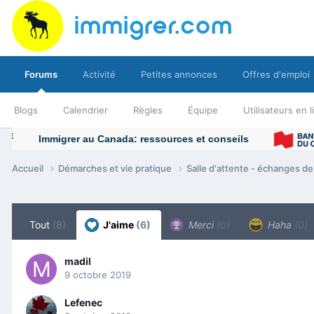
Forums
Activité
Petites annonces
Offres d'emploi
Blogs
Calendrier
Règles
Équipe
Utilisateurs en 
Accueil
Démarches et vie pratique
Salle d'attente - échanges d
Tout
(8)
J'aime
(6)
Merci
(0)
Haha
(0)
madil
9 octobre 2019
Lefenec