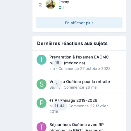
jimmy
2
1
En afficher plus
Dernières réactions aux sujets
Préparation à l'examen EACMC
19
partie I (médecins)
Ino
· Commencé
27 octobre 2023
Venir au Québec pour la retraite
5
Sab74
· Commencé
26 mai
👬 Parrainage 2019-2026
piinoush
11144
· Commencé
22 février
2019
Séjour hors Québec avec RP
obtenue via PEQ : risques et