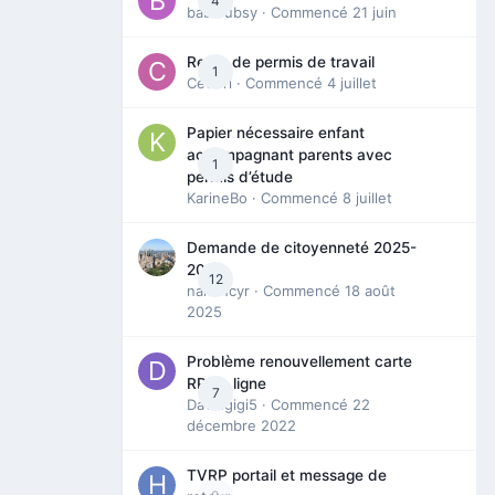
4
babibubsy
· Commencé
21 juin
Refus de permis de travail
1
Cedbri
· Commencé
4 juillet
Papier nécessaire enfant
accompagnant parents avec
1
permis d’étude
KarineBo
· Commencé
8 juillet
Demande de citoyenneté 2025-
2026
12
nanancyr
· Commencé
18 août
2025
Problème renouvellement carte
RP en ligne
7
Davidgigi5
· Commencé
22
décembre 2022
TVRP portail et message de