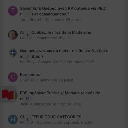
Séjour hors Québec avec RP obtenue via PEQ :
2
risques et conséquences ?
Tarantino04
· Commencé
28 juillet
Arte : Québec, les îles de la Madeleine
1
Laurent
· Commencé
16 juin
Que pensez vous du métier d'infirmier Auxiliaire
6
au Québec ?
BestBuy
· Commencé
27 septembre 2022
Bon temps
0
Charbel
· Commencé
29 juillet
EDE Ingénieur Tunisie // Manque relevés de
14
note
Jmili
· Commencé
18 octobre 2018
CHAUFFEUR TOUS CATEGORIES
1
HAZEM
· Commencé
20 septembre 2024