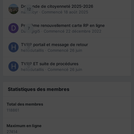
Demande de citoyenneté 2025-2026
12
nanancyr
· Commencé
18 août 2025
Problème renouvellement carte RP en ligne
7
Davidgigi5
· Commencé
22 décembre 2022
TVRP portail et message de retour
0
hellodutaillis
· Commencé
26 juin
TVRP ET suite de procédures
0
hellodutaillis
· Commencé
26 juin
Statistiques des membres
Total des membres
118861
Maximum en ligne
27414