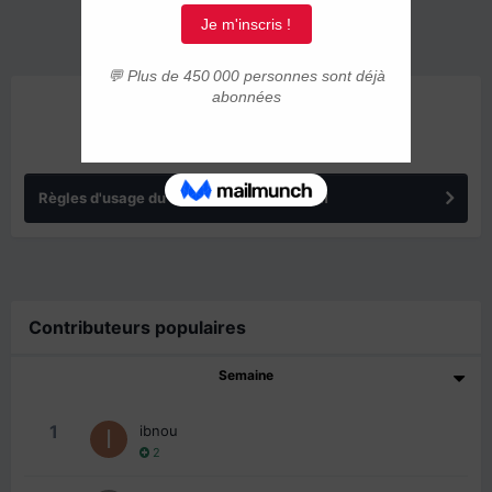
ANNONCES
Règles d'usage du forum IMMIGRER.COM
Contributeurs populaires
Semaine
1
ibnou
2