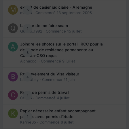
extrait de casier judiciaire - Allemagne
5
maries
· Commencé
13 septembre 2005
La peur de me faire scam
1
Queen_1992
· Commencé
15 juillet
Joindre les photos sur le portail IRCC pour la
demande de résidence permanente au
3
Canada-CSQ reçus
Aichacool
· Commencé
9 juillet
Renouvelement du Visa visiteur
4
babibubsy
· Commencé
21 juin
Refus de permis de travail
1
Cedbri
· Commencé
4 juillet
Papier nécessaire enfant accompagnant
1
parents avec permis d’étude
KarineBo
· Commencé
8 juillet