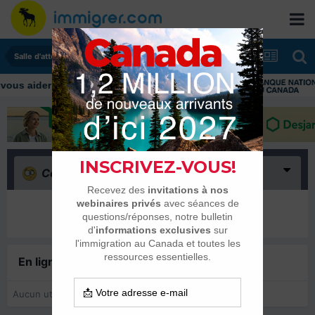
Salle d'attente - échanges de dates
Confus
(0)
Il n’y a encore rien ici
En ligne récemment
0 membre est en ligne
Aucun utilisateur enregistré regarde cette page.