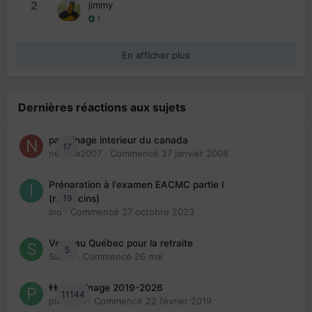
2
jimmy
1
En afficher plus
Dernières réactions aux sujets
parrainage interieur du canada
17
nedjma2007
· Commencé
27 janvier 2008
Préparation à l'examen EACMC partie I
19
(médecins)
Ino
· Commencé
27 octobre 2023
Venir au Québec pour la retraite
5
Sab74
· Commencé
26 mai
👬 Parrainage 2019-2026
11144
piinoush
· Commencé
22 février 2019