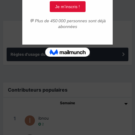
ANNONCES
Règles d'usage du forum IMMIGRER.COM
Contributeurs populaires
Semaine
1
ibnou
2