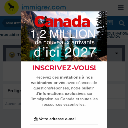
Salle d'attente - échanges de dates
Triste
(0)
Il n’y a encore rien ici
En ligne récemment
0 membre est en ligne
Aucun utilisateur enregistré regarde cette page.