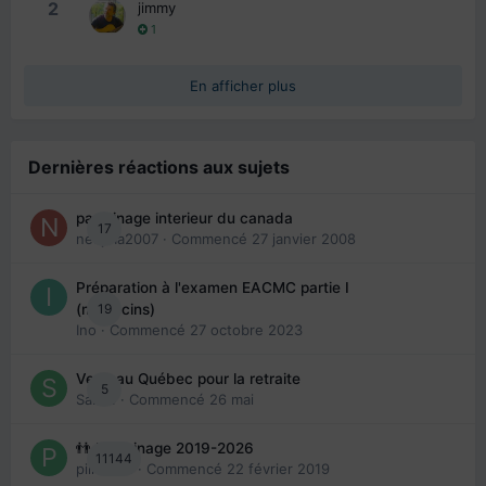
2
jimmy
1
En afficher plus
Dernières réactions aux sujets
parrainage interieur du canada
17
nedjma2007
· Commencé
27 janvier 2008
Préparation à l'examen EACMC partie I
19
(médecins)
Ino
· Commencé
27 octobre 2023
Venir au Québec pour la retraite
5
Sab74
· Commencé
26 mai
👬 Parrainage 2019-2026
11144
piinoush
· Commencé
22 février 2019