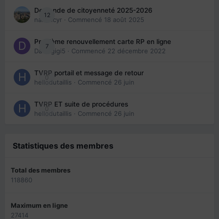
Demande de citoyenneté 2025-2026
12
nanancyr
· Commencé
18 août 2025
Problème renouvellement carte RP en ligne
7
Davidgigi5
· Commencé
22 décembre 2022
TVRP portail et message de retour
0
hellodutaillis
· Commencé
26 juin
TVRP ET suite de procédures
0
hellodutaillis
· Commencé
26 juin
Statistiques des membres
Total des membres
118860
Maximum en ligne
27414