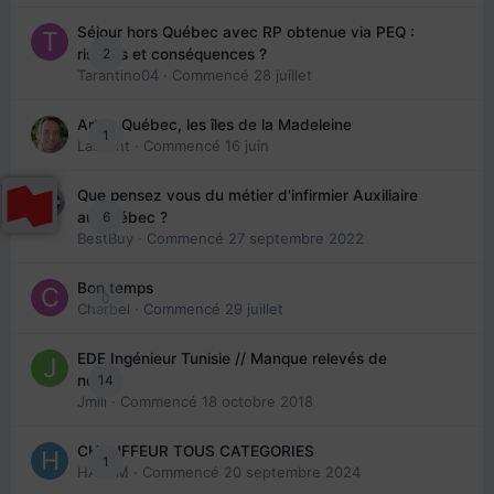
Séjour hors Québec avec RP obtenue via PEQ :
2
risques et conséquences ?
Tarantino04
· Commencé
28 juillet
Arte : Québec, les îles de la Madeleine
1
Laurent
· Commencé
16 juin
Que pensez vous du métier d'infirmier Auxiliaire
6
au Québec ?
BestBuy
· Commencé
27 septembre 2022
Bon temps
0
Charbel
· Commencé
29 juillet
EDE Ingénieur Tunisie // Manque relevés de
14
note
Jmili
· Commencé
18 octobre 2018
CHAUFFEUR TOUS CATEGORIES
1
HAZEM
· Commencé
20 septembre 2024