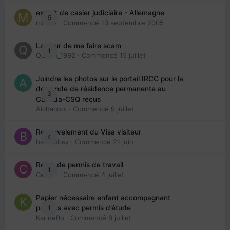
extrait de casier judiciaire - Allemagne
5
maries
· Commencé
13 septembre 2005
La peur de me faire scam
1
Queen_1992
· Commencé
15 juillet
Joindre les photos sur le portail IRCC pour la
demande de résidence permanente au
3
Canada-CSQ reçus
Aichacool
· Commencé
9 juillet
Renouvelement du Visa visiteur
4
babibubsy
· Commencé
21 juin
Refus de permis de travail
1
Cedbri
· Commencé
4 juillet
Papier nécessaire enfant accompagnant
1
parents avec permis d’étude
KarineBo
· Commencé
8 juillet