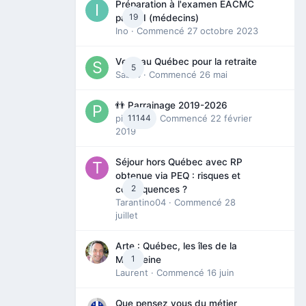
Préparation à l'examen EACMC
19
partie I (médecins)
Ino
· Commencé
27 octobre 2023
Venir au Québec pour la retraite
5
Sab74
· Commencé
26 mai
👬 Parrainage 2019-2026
piinoush
11144
· Commencé
22 février
2019
Séjour hors Québec avec RP
obtenue via PEQ : risques et
2
conséquences ?
Tarantino04
· Commencé
28
juillet
Arte : Québec, les îles de la
1
Madeleine
Laurent
· Commencé
16 juin
Que pensez vous du métier