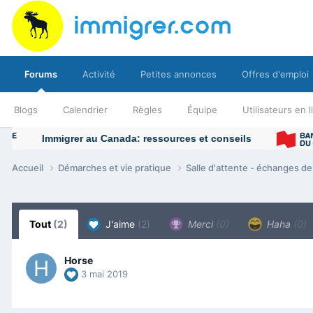
Forums
Activité
Petites annonces
Offres d'emploi
Blogs
Calendrier
Règles
Équipe
Utilisateurs en 
Accueil
Démarches et vie pratique
Salle d'attente - échanges d
Tout
(2)
J'aime
(2)
Merci
(0)
Haha
(0)
Horse
3 mai 2019