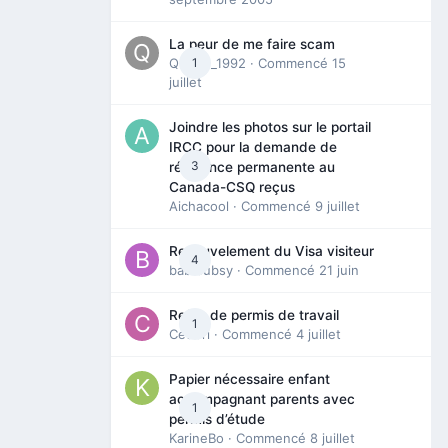
La peur de me faire scam
Queen_1992
1
· Commencé
15
juillet
Joindre les photos sur le portail
IRCC pour la demande de
3
résidence permanente au
Canada-CSQ reçus
Aichacool
· Commencé
9 juillet
Renouvelement du Visa visiteur
4
babibubsy
· Commencé
21 juin
Refus de permis de travail
1
Cedbri
· Commencé
4 juillet
Papier nécessaire enfant
accompagnant parents avec
1
permis d’étude
KarineBo
· Commencé
8 juillet