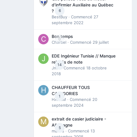
d'infirmier Auxiliaire au Québec
6
?
BestBuy
· Commencé
27
septembre 2022
Bon temps
0
Charbel
· Commencé
29 juillet
EDE Ingénieur Tunisie // Manque
relevés de note
14
Jmili
· Commencé
18 octobre
2018
CHAUFFEUR TOUS
CATEGORIES
1
HAZEM
· Commencé
20
septembre 2024
extrait de casier judiciaire -
Allemagne
5
maries
· Commencé
13
septembre 2005