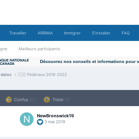
Travailler
ARRIMA
Immigrer
S'installer
FAQ
ligne
Meilleurs participants
e dates
🇨🇦 Fédéraux 2018-2022
Confus
(0)
Triste
(0)
NewBronswick19
3 mai 2019