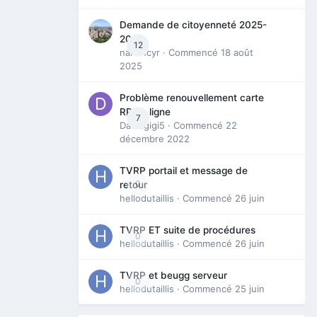
Demande de citoyenneté 2025-
2026
12
nanancyr
· Commencé
18 août
2025
Problème renouvellement carte
RP en ligne
7
Davidgigi5
· Commencé
22
décembre 2022
TVRP portail et message de
0
retour
hellodutaillis
· Commencé
26 juin
TVRP ET suite de procédures
0
hellodutaillis
· Commencé
26 juin
TVRP et beugg serveur
0
hellodutaillis
· Commencé
25 juin