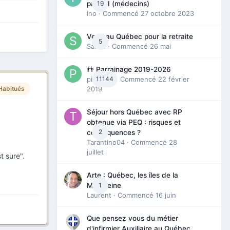
19
partie I (médecins)
Ino
· Commencé
27 octobre 2023
Venir au Québec pour la retraite
5
Sab74
· Commencé
26 mai
👬 Parrainage 2019-2026
piinoush
11144
· Commencé
22 février
Habitués
2019
Séjour hors Québec avec RP
obtenue via PEQ : risques et
2
conséquences ?
Tarantino04
· Commencé
28
juillet
t sure".
Arte : Québec, les îles de la
1
Madeleine
Laurent
· Commencé
16 juin
Que pensez vous du métier
d'infirmier Auxiliaire au Québec