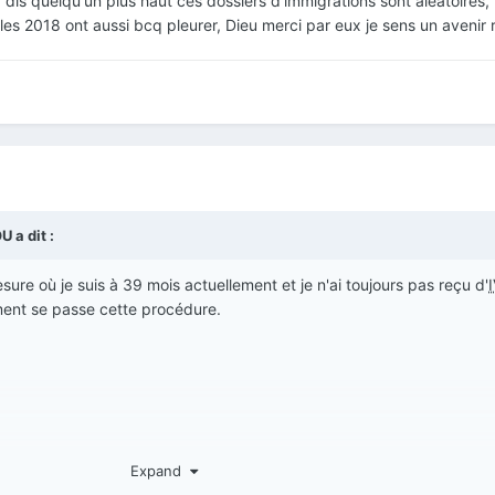
 dis quelqu'un plus haut ces dossiers d'immigrations sont aléatoires,
s les 2018 ont aussi bcq pleurer, Dieu merci par eux je sens un avenir
OU
a dit :
sure où je suis à 39 mois actuellement et je n'ai toujours pas reçu d'
ment se passe cette procédure.
Expand