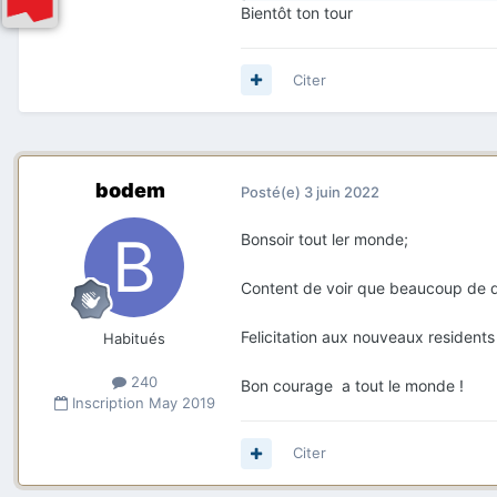
VM
: xx/xx/xxxx
Bientôt ton tour
VMF : xx/xx/xxxx
DP et BRUNE : xx/xx/xxxx
Citer
Envoi de passeport : xx/xx/xxx
Bvc : DAKAR
bodem
Posté(e)
3 juin 2022
Bonsoir tout ler monde;
Content de voir que beaucoup de d
Felicitation aux nouveaux residents 
Habitués
240
Bon courage a tout le monde !
Inscription
May 2019
Citer