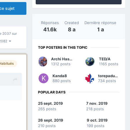
ce sujet
Réponses
Created
Dernière réponse
41.6k
8 a
1 a
e 2037 sur
2082
TOP POSTERS IN THIS TOPIC
Archi Hassen
TED/A
Habitués
1312 posts
1165 posts
Kanda8
torepadufeu
880 posts
734 posts
POPULAR DAYS
25 sept. 2019
7 nov. 2019
265 posts
218 posts
26 sept. 2019
9 oct. 2019
210 posts
199 posts