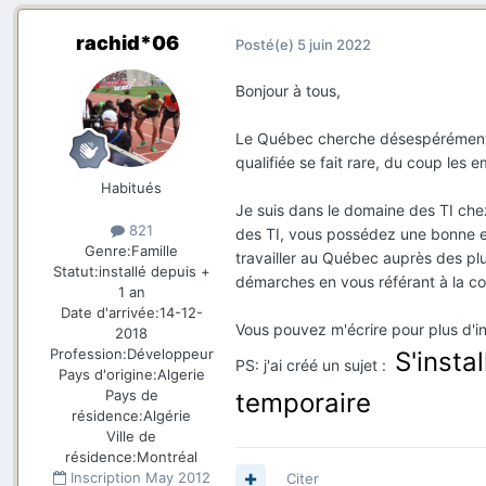
rachid*06
Posté(e)
5 juin 2022
Bonjour à tous,
Le Québec cherche désespérément à 
qualifiée se fait rare, du coup les 
Habitués
Je suis dans le domaine des TI ch
821
des TI, vous possédez une bonne e
Genre:
Famille
travailler au Québec auprès des plu
Statut:
installé depuis +
démarches en vous référant à la c
1 an
Date d'arrivée:
14-12-
Vous pouvez m'écrire pour plus d'i
2018
Profession:
Développeur
S'insta
PS: j'ai créé un sujet
:
Pays d'origine:
Algerie
Pays de
temporaire
résidence:
Algérie
Ville de
résidence:
Montréal
Inscription
May 2012
Citer