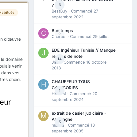
6
?
BestBuy
· Commencé
27
Habitués
septembre 2022
Bon temps
0
Charbel
· Commencé
29 juillet
ain d'œuvre
EDE Ingénieur Tunisie // Manque
relevés de note
14
 le domaine
Jmili
· Commencé
18 octobre
ulais venir
2018
r dans vos
res choisi.
CHAUFFEUR TOUS
CATEGORIES
1
HAZEM
· Commencé
20
septembre 2024
leur
extrait de casier judiciaire -
Allemagne
5
maries
· Commencé
13
septembre 2005