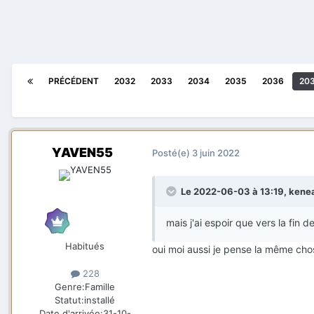
PRÉCÉDENT
2032
2033
2034
2035
2036
20
YAVEN55
Posté(e)
3 juin 2022
Le 2022-06-03 à 13:19,
kenea
mais j'ai espoir que vers la fin 
Habitués
oui moi aussi je pense la même cho
228
Genre:
Famille
Statut:
installé
Date d'arrivée:
31-10-