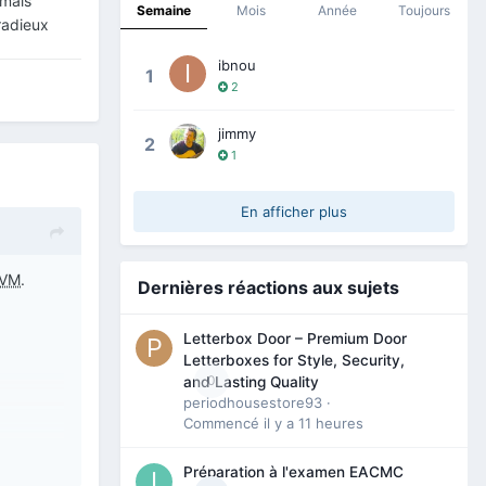
 mais
Semaine
Mois
Année
Toujours
 radieux
ibnou
1
2
jimmy
2
1
En afficher plus
IVM
.
Dernières réactions aux sujets
Letterbox Door – Premium Door
Letterboxes for Style, Security,
0
and Lasting Quality
periodhousestore93
·
Commencé
il y a 11 heures
Préparation à l'examen EACMC