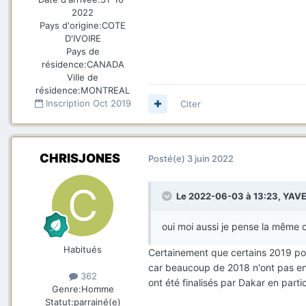
2022
Pays d'origine:
COTE
D'IVOIRE
Pays de
résidence:
CANADA
Ville de
résidence:
MONTREAL
Inscription
Oct 2019
Citer
CHRISJONES
Posté(e)
3 juin 2022
Le 2022-06-03 à 13:23,
YAV
oui moi aussi je pense la même 
Habitués
Certainement que certains 2019 pour
car beaucoup de 2018 n'ont pas enc
362
ont été finalisés par Dakar en partic
Genre:
Homme
Statut:
parrainé(e)