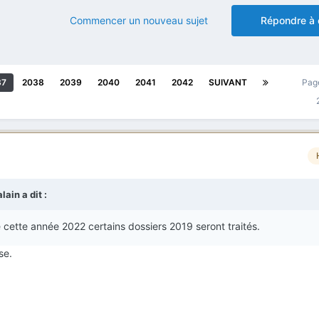
Commencer un nouveau sujet
Répondre à 
37
2038
2039
2040
2041
2042
SUIVANT
Pag
lain
a dit :
de cette année 2022 certains dossiers 2019 seront traités.
se.