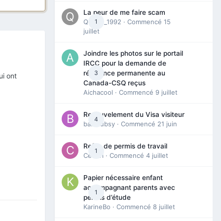
La peur de me faire scam
Queen_1992
1
· Commencé
15
juillet
Joindre les photos sur le portail
IRCC pour la demande de
3
résidence permanente au
ui ont
Canada-CSQ reçus
Aichacool
· Commencé
9 juillet
Renouvelement du Visa visiteur
4
babibubsy
· Commencé
21 juin
Refus de permis de travail
1
Cedbri
· Commencé
4 juillet
Papier nécessaire enfant
accompagnant parents avec
1
permis d’étude
KarineBo
· Commencé
8 juillet