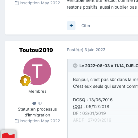
véritablement été résolu, comme l'a
Inscription
May 2022
restons positifs, aussi n'oublier pa
Citer
Toutou2019
Posté(e)
3 juin 2022
Le 2022-06-03 à 11:14,
DJEL
Bonjour, c'est pas sûr dans la me
C'est eux seuls qui savent com
Membres
DCSQ : 13/06/2016
47
CSQ
: 06/12/2018
Statut:
en processus
DF : 03/01/2019
d'immigration
ARDF : 27/03/2019
Inscription
May 2022
LSAA : 12/09/2020
IVM
: xx/xx/xxxx