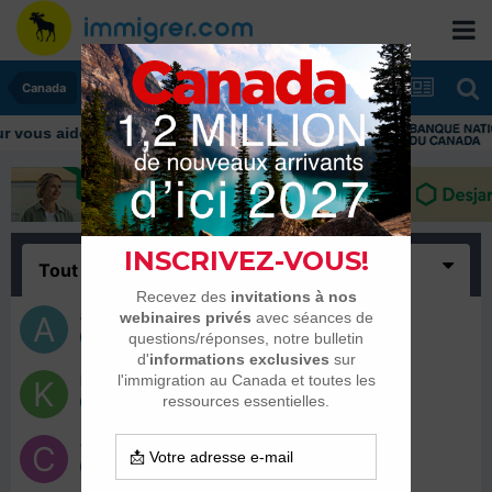
Canada
ous aider tout au long de votre transition
Tout
(4)
algeriana
8 juin 2022
Kiradesneiges
8 juin 2022
Comingsoon21
7 juin 2022