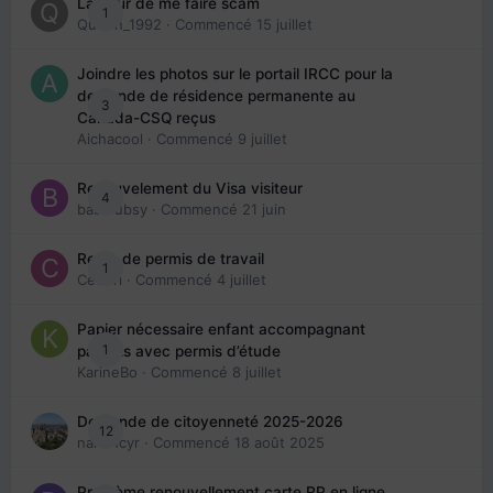
La peur de me faire scam
1
Queen_1992
· Commencé
15 juillet
Joindre les photos sur le portail IRCC pour la
demande de résidence permanente au
3
Canada-CSQ reçus
Aichacool
· Commencé
9 juillet
Renouvelement du Visa visiteur
4
babibubsy
· Commencé
21 juin
Refus de permis de travail
1
Cedbri
· Commencé
4 juillet
Papier nécessaire enfant accompagnant
1
parents avec permis d’étude
KarineBo
· Commencé
8 juillet
Demande de citoyenneté 2025-2026
12
nanancyr
· Commencé
18 août 2025
Problème renouvellement carte RP en ligne