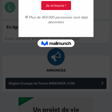
labromancy
7 juin 2022
En ligne récemment
0 membre est en ligne
Aucun utilisateur enregistré regarde cette page.
ANNONCES
Règles d'usage du forum IMMIGRER.COM