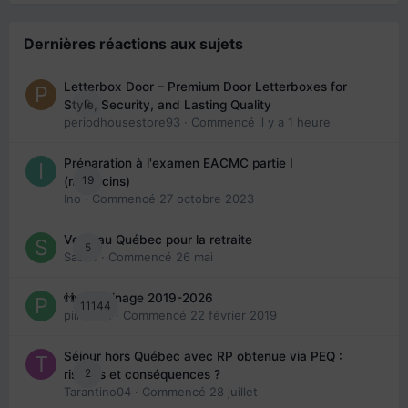
Dernières réactions aux sujets
Letterbox Door – Premium Door Letterboxes for
0
Style, Security, and Lasting Quality
periodhousestore93
· Commencé
il y a 1 heure
Préparation à l'examen EACMC partie I
19
(médecins)
Ino
· Commencé
27 octobre 2023
Venir au Québec pour la retraite
5
Sab74
· Commencé
26 mai
👬 Parrainage 2019-2026
11144
piinoush
· Commencé
22 février 2019
Séjour hors Québec avec RP obtenue via PEQ :
2
risques et conséquences ?
Tarantino04
· Commencé
28 juillet