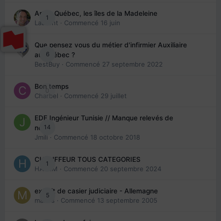
Arte : Québec, les îles de la Madeleine
1
Laurent
· Commencé
16 juin
Que pensez vous du métier d'infirmier Auxiliaire
6
au Québec ?
BestBuy
· Commencé
27 septembre 2022
Bon temps
0
Charbel
· Commencé
29 juillet
EDE Ingénieur Tunisie // Manque relevés de
14
note
Jmili
· Commencé
18 octobre 2018
CHAUFFEUR TOUS CATEGORIES
1
HAZEM
· Commencé
20 septembre 2024
extrait de casier judiciaire - Allemagne
5
maries
· Commencé
13 septembre 2005