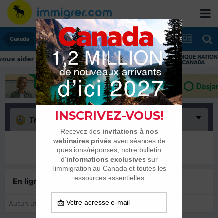
Canada
Triste
(0)
Il n’y a encore rien ici
En ligne récemment
0 membre est en ligne
Aucun utilisateur enregistré regarde cette page.