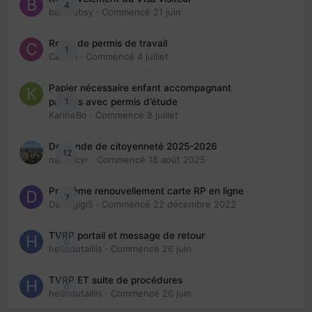
4
babibubsy
· Commencé
21 juin
Refus de permis de travail
1
Cedbri
· Commencé
4 juillet
Papier nécessaire enfant accompagnant
1
parents avec permis d’étude
KarineBo
· Commencé
8 juillet
Demande de citoyenneté 2025-2026
12
nanancyr
· Commencé
18 août 2025
Problème renouvellement carte RP en ligne
7
Davidgigi5
· Commencé
22 décembre 2022
TVRP portail et message de retour
0
hellodutaillis
· Commencé
26 juin
TVRP ET suite de procédures
0
hellodutaillis
· Commencé
26 juin