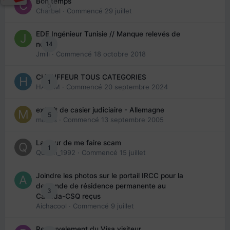
Bon temps
0
Charbel
· Commencé
29 juillet
EDE Ingénieur Tunisie // Manque relevés de
14
note
Jmili
· Commencé
18 octobre 2018
CHAUFFEUR TOUS CATEGORIES
1
HAZEM
· Commencé
20 septembre 2024
extrait de casier judiciaire - Allemagne
5
maries
· Commencé
13 septembre 2005
La peur de me faire scam
1
Queen_1992
· Commencé
15 juillet
Joindre les photos sur le portail IRCC pour la
demande de résidence permanente au
3
Canada-CSQ reçus
Aichacool
· Commencé
9 juillet
Renouvelement du Visa visiteur