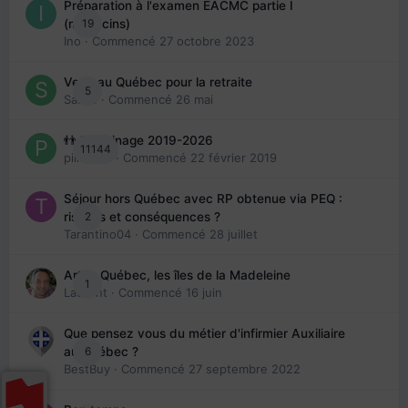
Préparation à l'examen EACMC partie I
19
(médecins)
Ino
· Commencé
27 octobre 2023
Venir au Québec pour la retraite
5
Sab74
· Commencé
26 mai
👬 Parrainage 2019-2026
11144
piinoush
· Commencé
22 février 2019
Séjour hors Québec avec RP obtenue via PEQ :
2
risques et conséquences ?
Tarantino04
· Commencé
28 juillet
Arte : Québec, les îles de la Madeleine
1
Laurent
· Commencé
16 juin
Que pensez vous du métier d'infirmier Auxiliaire
6
au Québec ?
BestBuy
· Commencé
27 septembre 2022