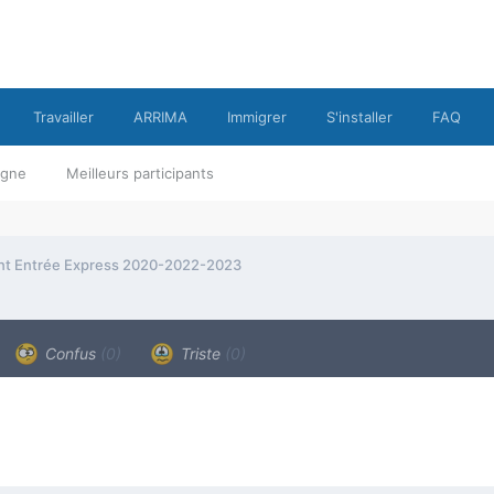
Travailler
ARRIMA
Immigrer
S'installer
FAQ
ligne
Meilleurs participants
ent Entrée Express 2020-2022-2023
Confus
(0)
Triste
(0)