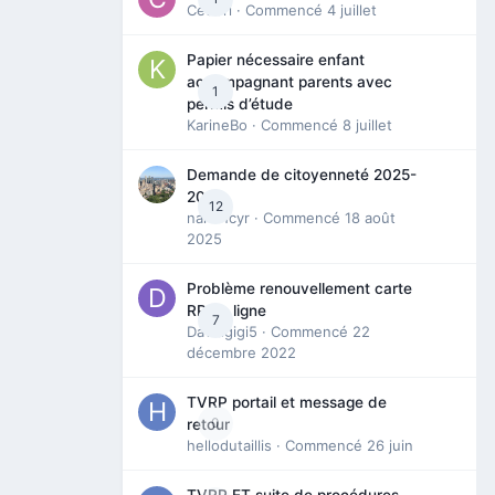
Cedbri
· Commencé
4 juillet
Papier nécessaire enfant
accompagnant parents avec
1
permis d’étude
KarineBo
· Commencé
8 juillet
Demande de citoyenneté 2025-
2026
12
nanancyr
· Commencé
18 août
2025
Problème renouvellement carte
RP en ligne
7
Davidgigi5
· Commencé
22
décembre 2022
TVRP portail et message de
0
retour
hellodutaillis
· Commencé
26 juin
TVRP ET suite de procédures