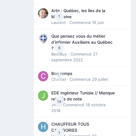
Arte : Québec, les îles de la
1
Madeleine
Laurent
· Commencé
16 juin
Que pensez vous du métier
d'infirmier Auxiliaire au Québec
6
?
BestBuy
· Commencé
27
septembre 2022
Bon temps
0
Charbel
· Commencé
29 juillet
EDE Ingénieur Tunisie // Manque
relevés de note
14
Jmili
· Commencé
18 octobre
2018
CHAUFFEUR TOUS
CATEGORIES
1
HAZEM
· Commencé
20