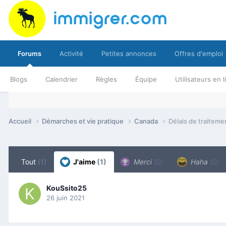
Forums
Activité
Petites annonces
Offres d'emploi
Blogs
Calendrier
Règles
Équipe
Utilisateurs en 
Accueil
Démarches et vie pratique
Canada
Délais de traitem
Tout
(1)
J'aime
(1)
Merci
(0)
Haha
(0)
KouSsito25
26 juin 2021