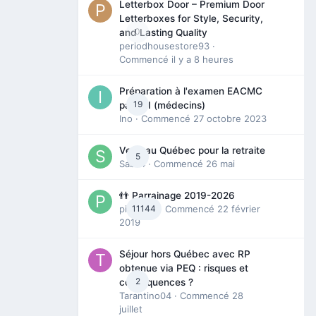
Letterbox Door – Premium Door
Letterboxes for Style, Security,
0
and Lasting Quality
periodhousestore93
·
Commencé
il y a 8 heures
Préparation à l'examen EACMC
19
partie I (médecins)
Ino
· Commencé
27 octobre 2023
Venir au Québec pour la retraite
5
Sab74
· Commencé
26 mai
👬 Parrainage 2019-2026
piinoush
11144
· Commencé
22 février
2019
Séjour hors Québec avec RP
obtenue via PEQ : risques et
2
conséquences ?
Tarantino04
· Commencé
28
juillet