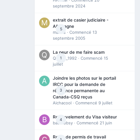
septembre 2024
extrait de casier judiciaire -
Allemagne
5
maries
· Commencé
13
septembre 2005
La peur de me faire scam
Queen_1992
1
· Commencé
15
juillet
Joindre les photos sur le portail
IRCC pour la demande de
3
résidence permanente au
Canada-CSQ reçus
Aichacool
· Commencé
9 juillet
Renouvelement du Visa visiteur
4
babibubsy
· Commencé
21 juin
Refus de permis de travail
1