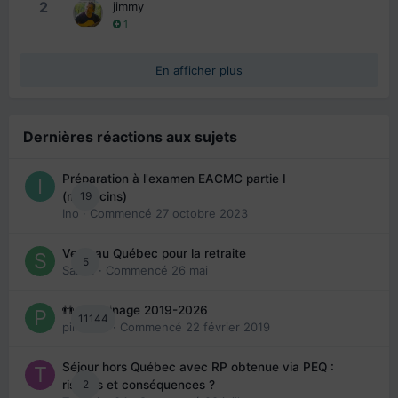
2
jimmy
1
En afficher plus
Dernières réactions aux sujets
Préparation à l'examen EACMC partie I
19
(médecins)
Ino
· Commencé
27 octobre 2023
Venir au Québec pour la retraite
5
Sab74
· Commencé
26 mai
👬 Parrainage 2019-2026
11144
piinoush
· Commencé
22 février 2019
Séjour hors Québec avec RP obtenue via PEQ :
2
risques et conséquences ?