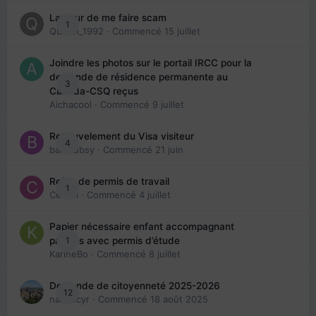
La peur de me faire scam
1
Queen_1992
· Commencé
15 juillet
Joindre les photos sur le portail IRCC pour la
demande de résidence permanente au
3
Canada-CSQ reçus
Aichacool
· Commencé
9 juillet
Renouvelement du Visa visiteur
4
babibubsy
· Commencé
21 juin
Refus de permis de travail
1
Cedbri
· Commencé
4 juillet
Papier nécessaire enfant accompagnant
1
parents avec permis d’étude
KarineBo
· Commencé
8 juillet
Demande de citoyenneté 2025-2026
12
nanancyr
· Commencé
18 août 2025