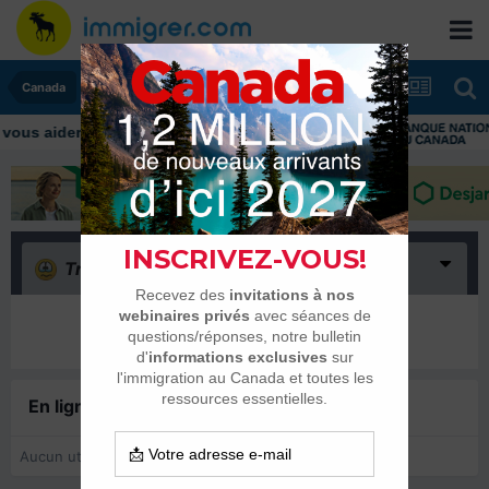
Canada
Triste
(0)
Il n’y a encore rien ici
En ligne récemment
0 membre est en ligne
Aucun utilisateur enregistré regarde cette page.