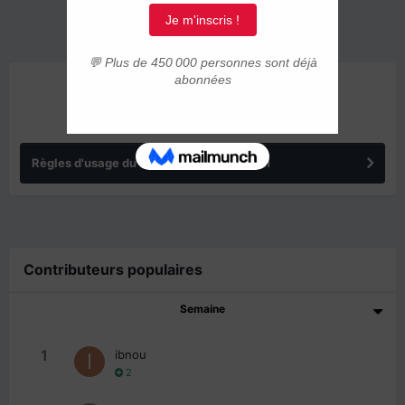
ANNONCES
Règles d'usage du forum IMMIGRER.COM
Contributeurs populaires
Semaine
1
ibnou
2