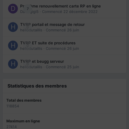
Problème renouvellement carte RP en ligne
7
Davidgigi5
· Commencé
22 décembre 2022
TVRP portail et message de retour
0
hellodutaillis
· Commencé
26 juin
TVRP ET suite de procédures
0
hellodutaillis
· Commencé
26 juin
TVRP et beugg serveur
0
hellodutaillis
· Commencé
25 juin
Statistiques des membres
Total des membres
118854
Maximum en ligne
27414