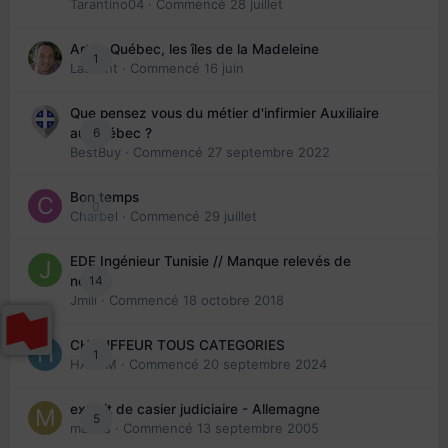
Tarantino04
· Commencé
28 juillet
Arte : Québec, les îles de la Madeleine
1
Laurent
· Commencé
16 juin
Que pensez vous du métier d'infirmier Auxiliaire
6
au Québec ?
BestBuy
· Commencé
27 septembre 2022
Bon temps
0
Charbel
· Commencé
29 juillet
EDE Ingénieur Tunisie // Manque relevés de
14
note
Jmili
· Commencé
18 octobre 2018
CHAUFFEUR TOUS CATEGORIES
1
HAZEM
· Commencé
20 septembre 2024
extrait de casier judiciaire - Allemagne
5
maries
· Commencé
13 septembre 2005