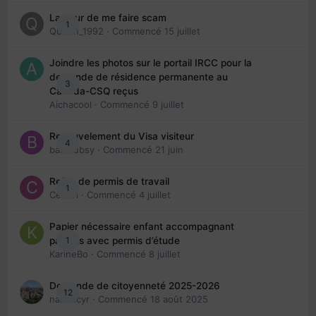
La peur de me faire scam
1
Queen_1992
· Commencé
15 juillet
Joindre les photos sur le portail IRCC pour la
demande de résidence permanente au
3
Canada-CSQ reçus
Aichacool
· Commencé
9 juillet
Renouvelement du Visa visiteur
4
babibubsy
· Commencé
21 juin
Refus de permis de travail
1
Cedbri
· Commencé
4 juillet
Papier nécessaire enfant accompagnant
1
parents avec permis d’étude
KarineBo
· Commencé
8 juillet
Demande de citoyenneté 2025-2026
12
nanancyr
· Commencé
18 août 2025