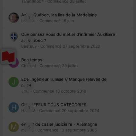
Tarantino04
· Commencé
28 juillet
Arte : Québec, les îles de la Madeleine
1
Laurent
· Commencé
16 juin
Que pensez vous du métier d'infirmier Auxiliaire
6
au Québec ?
BestBuy
· Commencé
27 septembre 2022
Bon temps
0
Charbel
· Commencé
29 juillet
EDE Ingénieur Tunisie // Manque relevés de
14
note
Jmili
· Commencé
18 octobre 2018
CHAUFFEUR TOUS CATEGORIES
1
HAZEM
· Commencé
20 septembre 2024
extrait de casier judiciaire - Allemagne
5
maries
· Commencé
13 septembre 2005