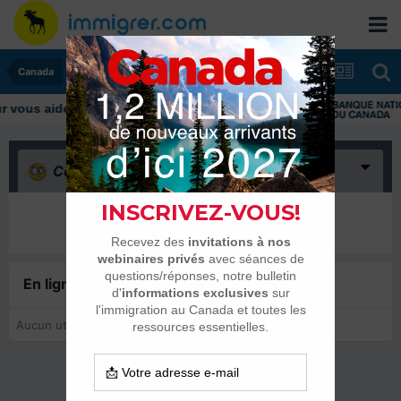
Canada
ous aider tout au long de votre transition
Confus
(0)
Il n’y a encore rien ici
En ligne récemment
0 membre est en ligne
Aucun utilisateur enregistré regarde cette page.