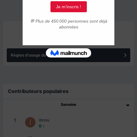
ANNONCES
Règles d'usage du forum IMMIGRER.COM
Contributeurs populaires
Semaine
1
ibnou
2