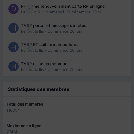
Problème renouvellement carte RP en ligne
7
Davidgigi5
· Commencé
22 décembre 2022
TVRP portail et message de retour
0
hellodutaillis
· Commencé
26 juin
TVRP ET suite de procédures
0
hellodutaillis
· Commencé
26 juin
TVRP et beugg serveur
0
hellodutaillis
· Commencé
25 juin
Statistiques des membres
Total des membres
118854
Maximum en ligne
27414