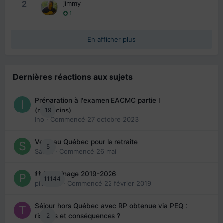
2
jimmy
1
En afficher plus
Dernières réactions aux sujets
Préparation à l'examen EACMC partie I
19
(médecins)
Ino
· Commencé
27 octobre 2023
Venir au Québec pour la retraite
5
Sab74
· Commencé
26 mai
👬 Parrainage 2019-2026
11144
piinoush
· Commencé
22 février 2019
Séjour hors Québec avec RP obtenue via PEQ :
2
risques et conséquences ?