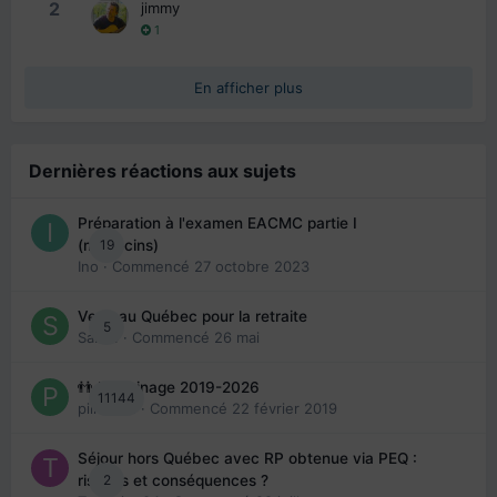
2
jimmy
1
En afficher plus
Dernières réactions aux sujets
Préparation à l'examen EACMC partie I
19
(médecins)
Ino
· Commencé
27 octobre 2023
Venir au Québec pour la retraite
5
Sab74
· Commencé
26 mai
👬 Parrainage 2019-2026
11144
piinoush
· Commencé
22 février 2019
Séjour hors Québec avec RP obtenue via PEQ :
2
risques et conséquences ?