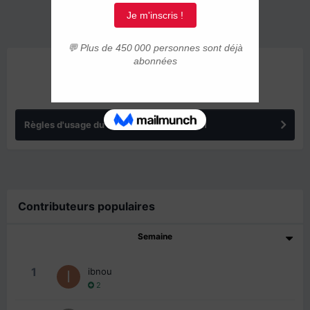
ANNONCES
Règles d'usage du forum IMMIGRER.COM
Contributeurs populaires
Semaine
1
ibnou
2