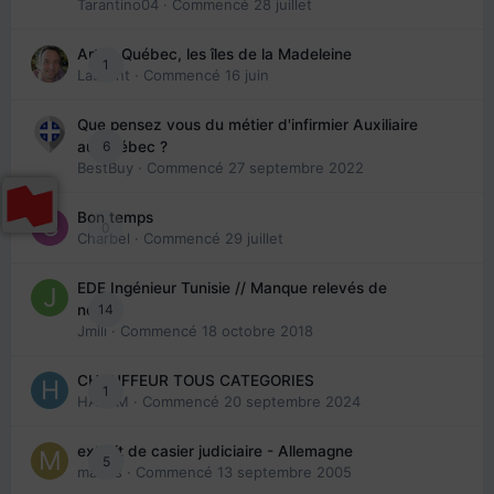
Tarantino04
· Commencé
28 juillet
Arte : Québec, les îles de la Madeleine
1
Laurent
· Commencé
16 juin
Que pensez vous du métier d'infirmier Auxiliaire
6
au Québec ?
BestBuy
· Commencé
27 septembre 2022
Bon temps
0
Charbel
· Commencé
29 juillet
EDE Ingénieur Tunisie // Manque relevés de
14
note
Jmili
· Commencé
18 octobre 2018
CHAUFFEUR TOUS CATEGORIES
1
HAZEM
· Commencé
20 septembre 2024
extrait de casier judiciaire - Allemagne
5
maries
· Commencé
13 septembre 2005