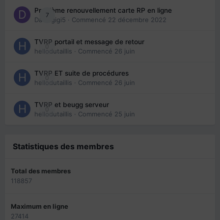
Problème renouvellement carte RP en ligne
7
Davidgigi5
· Commencé
22 décembre 2022
TVRP portail et message de retour
0
hellodutaillis
· Commencé
26 juin
TVRP ET suite de procédures
0
hellodutaillis
· Commencé
26 juin
TVRP et beugg serveur
0
hellodutaillis
· Commencé
25 juin
Statistiques des membres
Total des membres
118857
Maximum en ligne
27414