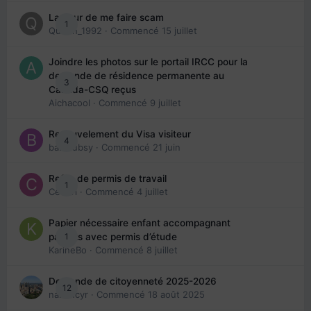
La peur de me faire scam
1
Queen_1992
· Commencé
15 juillet
Joindre les photos sur le portail IRCC pour la
demande de résidence permanente au
3
Canada-CSQ reçus
Aichacool
· Commencé
9 juillet
Renouvelement du Visa visiteur
4
babibubsy
· Commencé
21 juin
Refus de permis de travail
1
Cedbri
· Commencé
4 juillet
Papier nécessaire enfant accompagnant
1
parents avec permis d’étude
KarineBo
· Commencé
8 juillet
Demande de citoyenneté 2025-2026
12
nanancyr
· Commencé
18 août 2025