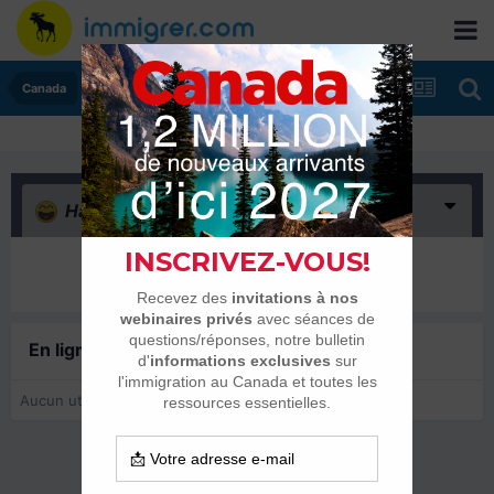
Canada
Haha
(0)
Il n’y a encore rien ici
En ligne récemment
0 membre est en ligne
Aucun utilisateur enregistré regarde cette page.