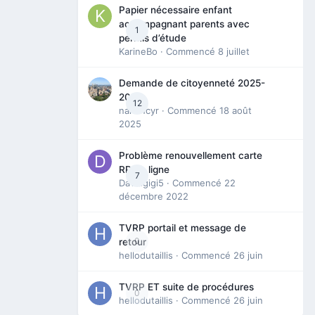
Papier nécessaire enfant
accompagnant parents avec
1
permis d’étude
KarineBo
· Commencé
8 juillet
Demande de citoyenneté 2025-
2026
12
nanancyr
· Commencé
18 août
2025
Problème renouvellement carte
RP en ligne
7
Davidgigi5
· Commencé
22
décembre 2022
TVRP portail et message de
0
retour
hellodutaillis
· Commencé
26 juin
TVRP ET suite de procédures
0
hellodutaillis
· Commencé
26 juin