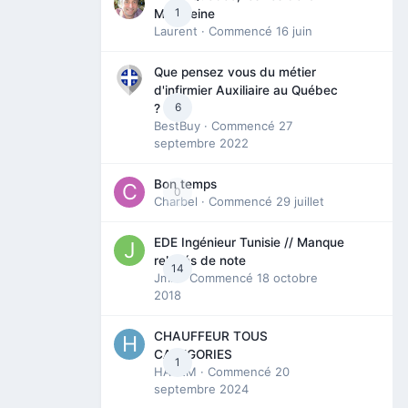
1
Madeleine
Laurent
· Commencé
16 juin
Que pensez vous du métier
d'infirmier Auxiliaire au Québec
6
?
BestBuy
· Commencé
27
septembre 2022
Bon temps
0
Charbel
· Commencé
29 juillet
EDE Ingénieur Tunisie // Manque
relevés de note
14
Jmili
· Commencé
18 octobre
2018
CHAUFFEUR TOUS
CATEGORIES
1
HAZEM
· Commencé
20
septembre 2024