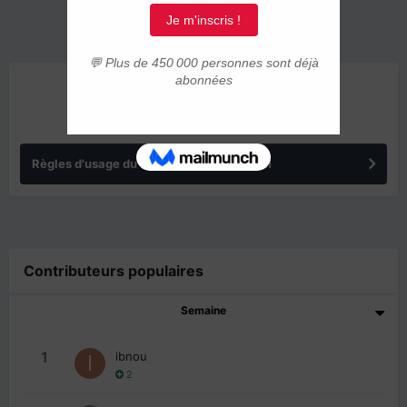
ANNONCES
Règles d'usage du forum IMMIGRER.COM
Contributeurs populaires
Semaine
1
ibnou
2