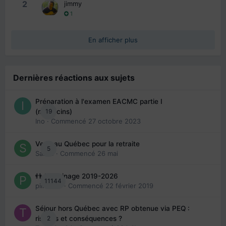
2
jimmy
1
En afficher plus
Dernières réactions aux sujets
Préparation à l'examen EACMC partie I
19
(médecins)
Ino
· Commencé
27 octobre 2023
Venir au Québec pour la retraite
5
Sab74
· Commencé
26 mai
👬 Parrainage 2019-2026
11144
piinoush
· Commencé
22 février 2019
Séjour hors Québec avec RP obtenue via PEQ :
2
risques et conséquences ?