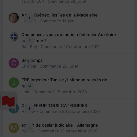
Tarantino04
· Commencé
28 juillet
Arte : Québec, les îles de la Madeleine
1
Laurent
· Commencé
16 juin
Que pensez vous du métier d'infirmier Auxiliaire
6
au Québec ?
BestBuy
· Commencé
27 septembre 2022
Bon temps
0
Charbel
· Commencé
29 juillet
EDE Ingénieur Tunisie // Manque relevés de
14
note
Jmili
· Commencé
18 octobre 2018
CHAUFFEUR TOUS CATEGORIES
1
HAZEM
· Commencé
20 septembre 2024
extrait de casier judiciaire - Allemagne
5
maries
· Commencé
13 septembre 2005