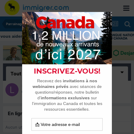
Parrainages et Mariages
Tout
(1)
Lala4567
30 mai 2021
En ligne récemment
0 membre est en ligne
Aucun utilisateur enregistré regarde cette page.