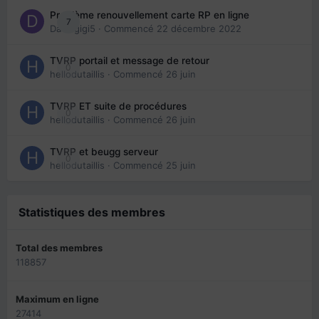
Problème renouvellement carte RP en ligne
7
Davidgigi5
· Commencé
22 décembre 2022
TVRP portail et message de retour
0
hellodutaillis
· Commencé
26 juin
TVRP ET suite de procédures
0
hellodutaillis
· Commencé
26 juin
TVRP et beugg serveur
0
hellodutaillis
· Commencé
25 juin
Statistiques des membres
Total des membres
118857
Maximum en ligne
27414