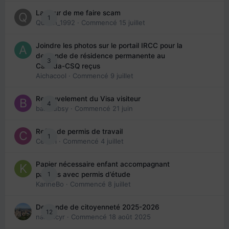
La peur de me faire scam
1
Queen_1992
· Commencé
15 juillet
Joindre les photos sur le portail IRCC pour la
demande de résidence permanente au
3
Canada-CSQ reçus
Aichacool
· Commencé
9 juillet
Renouvelement du Visa visiteur
4
babibubsy
· Commencé
21 juin
Refus de permis de travail
1
Cedbri
· Commencé
4 juillet
Papier nécessaire enfant accompagnant
1
parents avec permis d’étude
KarineBo
· Commencé
8 juillet
Demande de citoyenneté 2025-2026
12
nanancyr
· Commencé
18 août 2025