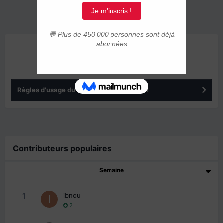
ANNONCES
Règles d'usage du forum IMMIGRER.COM
Contributeurs populaires
Semaine
1
ibnou
2