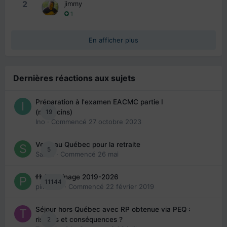
2
jimmy
1
En afficher plus
Dernières réactions aux sujets
Préparation à l'examen EACMC partie I
19
(médecins)
Ino
· Commencé
27 octobre 2023
Venir au Québec pour la retraite
5
Sab74
· Commencé
26 mai
👬 Parrainage 2019-2026
11144
piinoush
· Commencé
22 février 2019
Séjour hors Québec avec RP obtenue via PEQ :
2
risques et conséquences ?