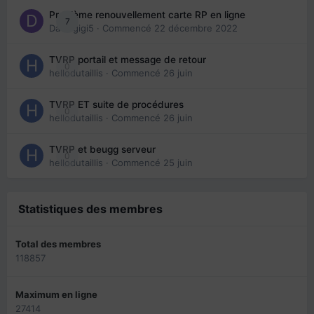
Problème renouvellement carte RP en ligne
7
Davidgigi5
· Commencé
22 décembre 2022
TVRP portail et message de retour
0
hellodutaillis
· Commencé
26 juin
TVRP ET suite de procédures
0
hellodutaillis
· Commencé
26 juin
TVRP et beugg serveur
0
hellodutaillis
· Commencé
25 juin
Statistiques des membres
Total des membres
118857
Maximum en ligne
27414