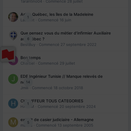
Tarantino04
· Commencé
28 juillet
Arte : Québec, les îles de la Madeleine
1
Laurent
· Commencé
16 juin
Que pensez vous du métier d'infirmier Auxiliaire
6
au Québec ?
BestBuy
· Commencé
27 septembre 2022
Bon temps
0
Charbel
· Commencé
29 juillet
EDE Ingénieur Tunisie // Manque relevés de
14
note
Jmili
· Commencé
18 octobre 2018
CHAUFFEUR TOUS CATEGORIES
1
HAZEM
· Commencé
20 septembre 2024
extrait de casier judiciaire - Allemagne
5
maries
· Commencé
13 septembre 2005