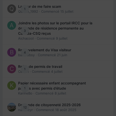
La peur de me faire scam
1
Queen_1992
· Commencé
15 juillet
Joindre les photos sur le portail IRCC pour la
demande de résidence permanente au
3
Canada-CSQ reçus
Aichacool
· Commencé
9 juillet
Renouvelement du Visa visiteur
4
babibubsy
· Commencé
21 juin
Refus de permis de travail
1
Cedbri
· Commencé
4 juillet
Papier nécessaire enfant accompagnant
1
parents avec permis d’étude
KarineBo
· Commencé
8 juillet
Demande de citoyenneté 2025-2026
12
nanancyr
· Commencé
18 août 2025