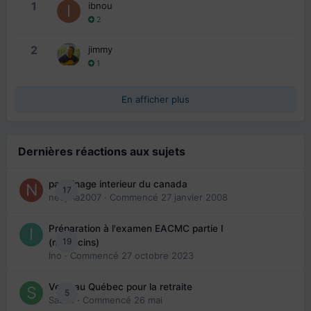
1
ibnou
2
2
jimmy
1
En afficher plus
Dernières réactions aux sujets
parrainage interieur du canada
17
nedjma2007
· Commencé
27 janvier 2008
Préparation à l'examen EACMC partie I
19
(médecins)
Ino
· Commencé
27 octobre 2023
Venir au Québec pour la retraite
5
Sab74
· Commencé
26 mai