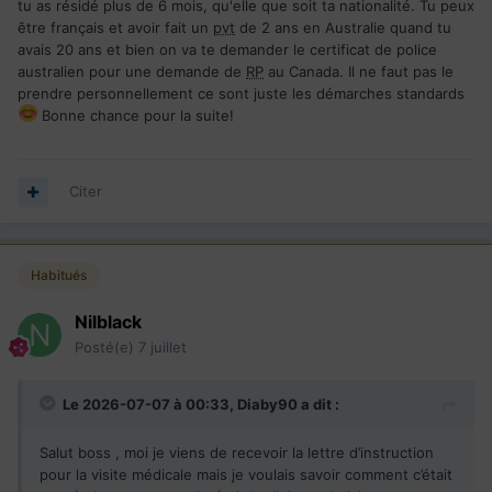
tu as résidé plus de 6 mois, qu'elle que soit ta nationalité. Tu peux
VM
OK
être français et avoir fait un
pvt
de 2 ans en Australie quand tu
BIOMETRIE OK
avais 20 ans et bien on va te demander le certificat de police
ADMISSIBILTE OK pour moi / pas commencé pour mon fils
australien pour une demande de
RP
au Canada. Il ne faut pas le
VERIF ANTÉCÉDENTS en cours
prendre personnellement ce sont juste les démarches standards
Bonne chance pour la suite!
Citer
Habitués
Nilblack
Posté(e)
7 juillet
Le 2026-07-07 à 00:33,
Diaby90
a dit :
Salut boss , moi je viens de recevoir la lettre d’instruction
pour la visite médicale mais je voulais savoir comment c’était