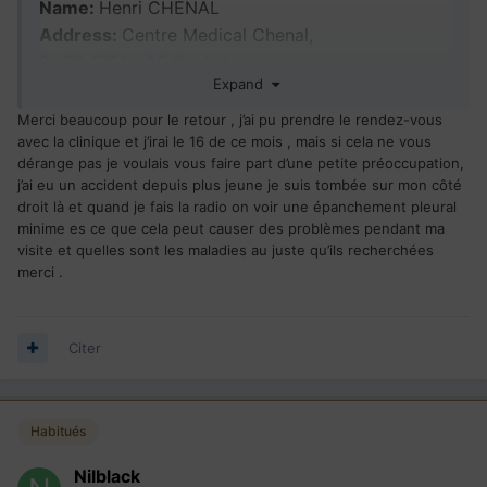
Name:
Henri CHENAL
Address:
Centre Medical Chenal,
01 BP 1774 - 25 Blvd. Angoulvant,
Expand
Telephone:
+ 225 (20) 21 15 26
+ 225 57598931
Merci beaucoup pour le retour , j’ai pu prendre le rendez-vous
Spoken Languages:
French
avec la clinique et j’irai le 16 de ce mois , mais si cela ne vous
dérange pas je voulais vous faire part d’une petite préoccupation,
j’ai eu un accident depuis plus jeune je suis tombée sur mon côté
droit là et quand je fais la radio on voir une épanchement pleural
minime es ce que cela peut causer des problèmes pendant ma
City:
Abidjan
visite et quelles sont les maladies au juste qu’ils recherchées
merci .
Name:
N'guessan Anne Carole KONAN
BOHOUSSOU
Address:
Centre Médical Chenal,
Citer
01 BP 1774 - 25 Blvd. Angoulvant,
Abidjan,
Telephone:
+ 225 (20) 21 15 26
Habitués
+ 225 57598931
Spoken Languages:
French
Nilblack