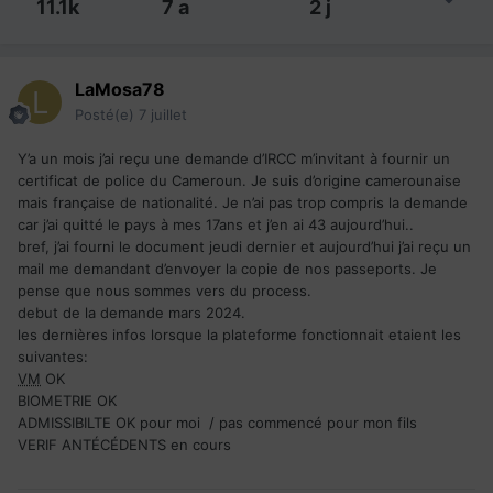
11.1k
7 a
2 j
LaMosa78
Posté(e)
7 juillet
Y’a un mois j’ai reçu une demande d’IRCC m’invitant à fournir un
certificat de police du Cameroun. Je suis d’origine camerounaise
mais française de nationalité. Je n’ai pas trop compris la demande
car j’ai quitté le pays à mes 17ans et j’en ai 43 aujourd’hui..
bref, j’ai fourni le document jeudi dernier et aujourd’hui j’ai reçu un
mail me demandant d’envoyer la copie de nos passeports. Je
pense que nous sommes vers du process.
debut de la demande mars 2024.
les dernières infos lorsque la plateforme fonctionnait etaient les
suivantes:
VM
OK
BIOMETRIE OK
ADMISSIBILTE OK pour moi / pas commencé pour mon fils
VERIF ANTÉCÉDENTS en cours