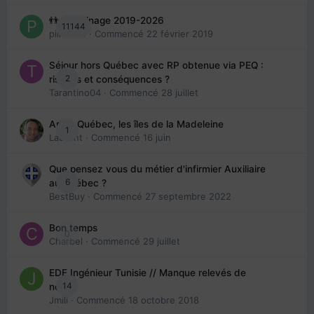
👬 Parrainage 2019-2026
11144
piinoush
· Commencé
22 février 2019
Séjour hors Québec avec RP obtenue via PEQ :
2
risques et conséquences ?
Tarantino04
· Commencé
28 juillet
Arte : Québec, les îles de la Madeleine
1
Laurent
· Commencé
16 juin
Que pensez vous du métier d'infirmier Auxiliaire
6
au Québec ?
BestBuy
· Commencé
27 septembre 2022
Bon temps
0
Charbel
· Commencé
29 juillet
EDE Ingénieur Tunisie // Manque relevés de
14
note
Jmili
· Commencé
18 octobre 2018