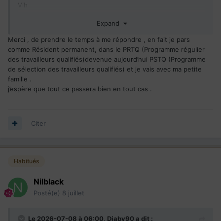
Vih
Syphilis
Expand
Tuberculose d'où le radio
Hepatite
Merci , de prendre le temps à me répondre , en fait je pars
comme Résident permanent, dans le PRTQ (Programme régulier
des travailleurs qualifiés)devenue aujourd’hui PSTQ (Programme
de sélection des travailleurs qualifiés) et je vais avec ma petite
famille .
j’espère que tout ce passera bien en tout cas .
Citer
Habitués
Nilblack
Posté(e)
8 juillet
Le 2026-07-08 à 06:00,
Diaby90
a dit :