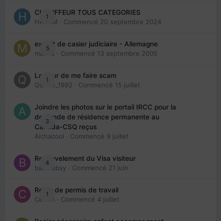
CHAUFFEUR TOUS CATEGORIES
1
HAZEM
· Commencé
20 septembre 2024
extrait de casier judiciaire - Allemagne
5
maries
· Commencé
13 septembre 2005
La peur de me faire scam
1
Queen_1992
· Commencé
15 juillet
Joindre les photos sur le portail IRCC pour la
demande de résidence permanente au
3
Canada-CSQ reçus
Aichacool
· Commencé
9 juillet
Renouvelement du Visa visiteur
4
babibubsy
· Commencé
21 juin
Refus de permis de travail
1
Cedbri
· Commencé
4 juillet