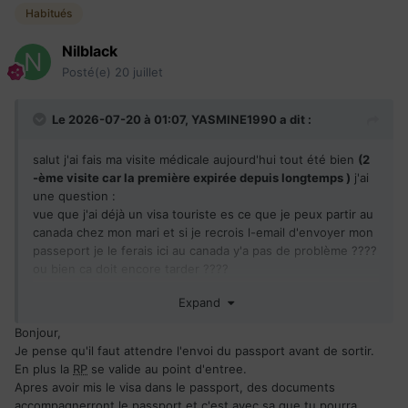
Habitués
Nilblack
Posté(e)
20 juillet
Le 2026-07-20 à 01:07,
YASMINE1990
a dit :
salut j'ai fais ma visite médicale aujourd'hui tout été bien
(2
-ème visite car la première expirée depuis longtemps )
j'ai
une question
:
vue que j'ai déjà un visa touriste es ce que je peux partir au
canada chez mon mari et si je recrois l-email d'envoyer mon
passeport je le ferais ici au canada y'a pas de problème ????
ou bien ca doit encore tarder ????
Expand
merci de me répondre
Bonjour,
Je pense qu'il faut attendre l'envoi du passport avant de sortir.
En plus la
RP
se valide au point d'entree.
Apres avoir mis le visa dans le passport, des documents
accompagnerront le passport et c'est avec sa que tu pourra