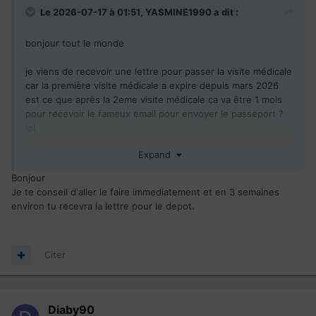
Le 2026-07-17 à 01:51,
YASMINE1990
a dit :
bonjour tout le monde
je viens de recevoir une lettre pour passer la visite médicale
car la première visite médicale a expire depuis mars 2026
est ce que après la 2eme visite médicale ca va être 1 mois
pour recevoir le fameux email pour envoyer le passeport ?
lol
Expand
dossier parrainage envoyé novembre 2023
csq
reçu mai 2024
Bonjour
antécédant ok
Je te conseil d'aller le faire immediatement et en 3 semaines
biométrique ok
environ tu recevra la lettre pour le depot.
visite médicale expire depuis mars 2026
admissibilité ok
Citer
Diaby90