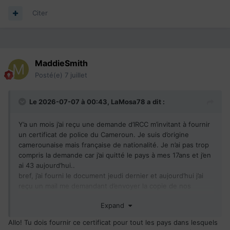
Citer
MaddieSmith
Posté(e)
7 juillet
Le 2026-07-07 à 00:43,
LaMosa78
a dit :
Y’a un mois j’ai reçu une demande d’IRCC m’invitant à fournir
un certificat de police du Cameroun. Je suis d’origine
camerounaise mais française de nationalité. Je n’ai pas trop
compris la demande car j’ai quitté le pays à mes 17ans et j’en
ai 43 aujourd’hui..
bref, j’ai fourni le document jeudi dernier et aujourd’hui j’ai
reçu un mail me demandant d’envoyer la copie de nos
passeports. Je pense que nous sommes vers du process.
Expand
debut de la demande mars 2024.
les dernières infos lorsque la plateforme fonctionnait
Allo! Tu dois fournir ce certificat pour tout les pays dans lesquels
etaient les suivantes: