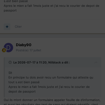
s.est bien passé
Apres le mien a fait 1mois juste et j'ai recu le courier de depot de
passport
Citer
Diaby90
Posté(e)
17 juillet
Le 2026-07-17 à 11:20,
Nilblack
a dit :
Slt
En principe tu dois avoir recu un formulaire qui atteste qu
tout s.est bien passé
Apres le mien a fait 1mois juste et j'ai recu le courier de
depot de passport
Oui ils m’ont donner un formulaire appeler feuille de d’information,
et aussi les résultats des test de sang qui étaient négatifs, c’est