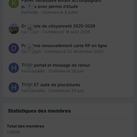
Papier nécessaire enfant accompagnant
1
parents avec permis d’étude
KarineBo
· Commencé
8 juillet
Demande de citoyenneté 2025-2026
12
nanancyr
· Commencé
18 août 2025
Problème renouvellement carte RP en ligne
7
Davidgigi5
· Commencé
22 décembre 2022
TVRP portail et message de retour
0
hellodutaillis
· Commencé
26 juin
TVRP ET suite de procédures
0
hellodutaillis
· Commencé
26 juin
Statistiques des membres
Total des membres
118858