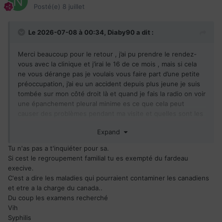
Posté(e)
8 juillet
Le 2026-07-08 à 00:34,
Diaby90
a dit :
Merci beaucoup pour le retour , j’ai pu prendre le rendez-
vous avec la clinique et j’irai le 16 de ce mois , mais si cela
ne vous dérange pas je voulais vous faire part d’une petite
préoccupation, j’ai eu un accident depuis plus jeune je suis
tombée sur mon côté droit là et quand je fais la radio on voir
une épanchement pleural minime es ce que cela peut
causer des problèmes pendant ma visite et quelles sont les
maladies au juste qu’ils recherchées merci .
Expand
Tu n'as pas a t'inquiéter pour sa.
Si cest le regroupement familial tu es exempté du fardeau
execive.
C'est a dire les maladies qui pourraient contaminer les canadiens
et etre a la charge du canada..
Du coup les examens recherché
Vih
Syphilis