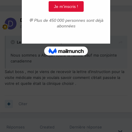
Diaby90
Posté(e)
7 juillet
Le 2026-07-07 à 00:13,
Nilblack
a dit :
Nous sommes a Abidjan toute la famille sauf ma conjointe
canadienne
Salut boss , moi je viens de recevoir la lettre d’instruction pour la
visite médicale mais je voulais savoir comment c’était passée la
votre et quelle était la clinique choisir .
Citer
Réponses
Created
Dernière réponse