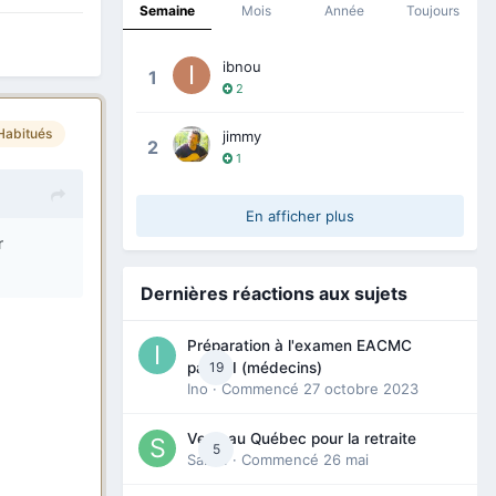
Semaine
Mois
Année
Toujours
ibnou
1
2
Habitués
jimmy
2
1
En afficher plus
r
Dernières réactions aux sujets
Préparation à l'examen EACMC
19
partie I (médecins)
Ino
· Commencé
27 octobre 2023
Venir au Québec pour la retraite
5
Sab74
· Commencé
26 mai