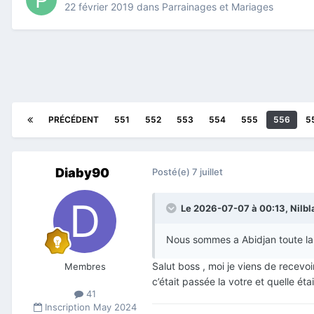
22 février 2019
dans
Parrainages et Mariages
PRÉCÉDENT
551
552
553
554
555
556
5
Diaby90
Posté(e)
7 juillet
Le 2026-07-07 à 00:13,
Nilbl
Nous sommes a Abidjan toute la
Salut boss , moi je viens de recevoi
Membres
c’était passée la votre et quelle étai
41
Inscription
May 2024