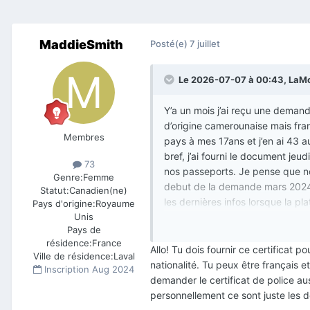
MaddieSmith
Posté(e)
7 juillet
Le 2026-07-07 à 00:43,
LaM
Y’a un mois j’ai reçu une demand
d’origine camerounaise mais franç
Membres
pays à mes 17ans et j’en ai 43 a
bref, j’ai fourni le document jeu
73
nos passeports. Je pense que 
Genre:
Femme
debut de la demande mars 202
Statut:
Canadien(ne)
les dernières infos lorsque la pl
Pays d'origine:
Royaume
VM
OK
Unis
Pays de
BIOMETRIE OK
résidence:
France
ADMISSIBILTE OK pour moi / pa
Allo! Tu dois fournir ce certificat p
Ville de résidence:
Laval
VERIF ANTÉCÉDENTS en cours
nationalité. Tu peux être français et
Inscription
Aug 2024
demander le certificat de police a
personnellement ce sont juste les