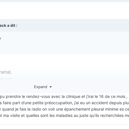
lack
a dit :
v
henal,
lvant,
15 26
Expand
pu prendre le rendez-vous avec la clinique et j’irai le 16 de ce mois , 
 faire part d’une petite préoccupation, j’ai eu un accident depuis plu
t quand je fais la radio on voir une épanchement pleural minime es c
a visite et quelles sont les maladies au juste qu’ils recherchées m