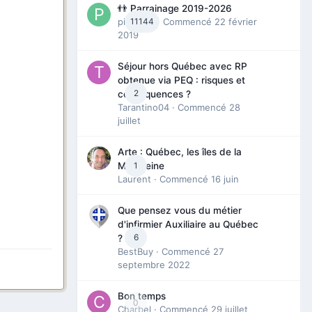
👬 Parrainage 2019-2026
piinoush
11144
· Commencé
22 février
2019
Séjour hors Québec avec RP
obtenue via PEQ : risques et
2
conséquences ?
Tarantino04
· Commencé
28
juillet
Arte : Québec, les îles de la
1
Madeleine
Laurent
· Commencé
16 juin
Que pensez vous du métier
d'infirmier Auxiliaire au Québec
6
?
BestBuy
· Commencé
27
septembre 2022
Bon temps
0
Charbel
· Commencé
29 juillet