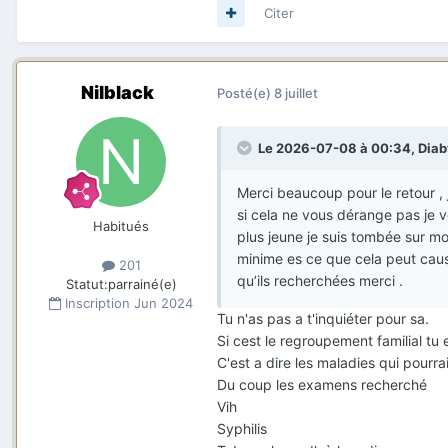
City:
Abidjan
Citer
Name:
N'guessan Anne C
Address:
Centre Médical C
01 BP 1774 - 25 Blvd. Angou
Nilblack
Posté(e)
8 juillet
Abidjan,
Telephone:
+ 225 (20) 21 
Le 2026-07-08 à 00:34,
Dia
+ 225 57598931
Spoken Languages:
French
Merci beaucoup pour le retour , j
si cela ne vous dérange pas je v
Habitués
plus jeune je suis tombée sur mo
minime es ce que cela peut caus
201
qu’ils recherchées merci .
Statut:
parrainé(e)
Inscription
Jun 2024
Tu n'as pas a t'inquiéter pour sa.
Si cest le regroupement familial t
C'est a dire les maladies qui pourr
Du coup les examens recherché
Vih
Syphilis