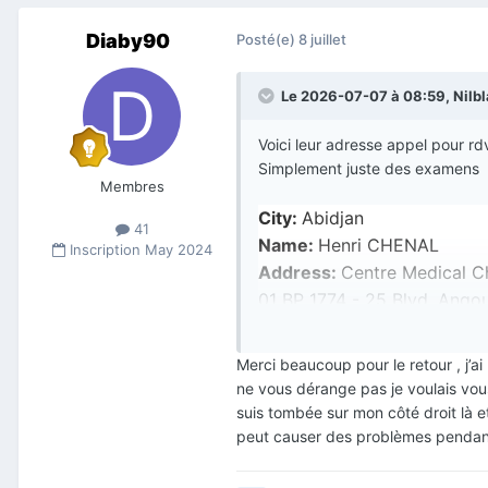
Diaby90
Posté(e)
8 juillet
Le 2026-07-07 à 08:59,
Nilb
Voici leur adresse appel pour rd
Simplement juste des examens
Membres
City:
Abidjan
41
Name:
Henri CHENAL
Inscription
May 2024
Address:
Centre Medical C
01 BP 1774 - 25 Blvd. Angou
Telephone:
+ 225 (20) 21 
+ 225 57598931
Merci beaucoup pour le retour , j’ai 
Spoken Languages:
French
ne vous dérange pas je voulais vous
suis tombée sur mon côté droit là e
peut causer des problèmes pendant m