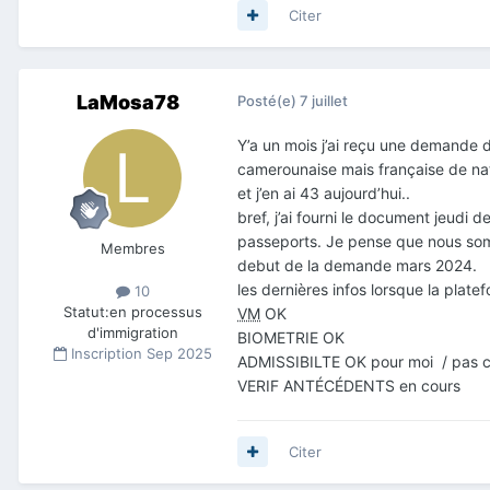
Citer
LaMosa78
Posté(e)
7 juillet
Y’a un mois j’ai reçu une demande d’
camerounaise mais française de nati
et j’en ai 43 aujourd’hui..
bref, j’ai fourni le document jeudi 
passeports. Je pense que nous so
Membres
debut de la demande mars 2024.
les dernières infos lorsque la plate
10
Statut:
en processus
VM
OK
d'immigration
BIOMETRIE OK
Inscription
Sep 2025
ADMISSIBILTE OK pour moi / pas 
VERIF ANTÉCÉDENTS en cours
Citer