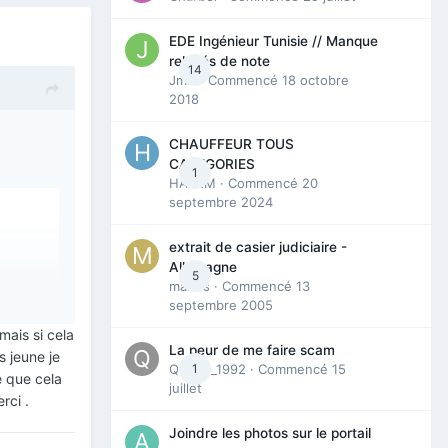
EDE Ingénieur Tunisie // Manque
relevés de note
14
Jmili
· Commencé
18 octobre
2018
CHAUFFEUR TOUS
CATEGORIES
1
HAZEM
· Commencé
20
septembre 2024
extrait de casier judiciaire -
Allemagne
5
maries
· Commencé
13
septembre 2005
mais si cela
La peur de me faire scam
s jeune je
Queen_1992
1
· Commencé
15
e que cela
juillet
erci .
Joindre les photos sur le portail