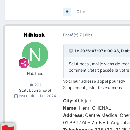
Citer
Nilblack
Posté(e)
7 juillet
Le 2026-07-07 à 00:33,
Dia
Salut boss , moi je viens de recev
comment c’était passée la votre et
Habitués
Voici leur adresse appel pour rdv
201
Simplement juste des examens
Statut:
parrainé(e)
Inscription
Jun 2024
City:
Abidjan
Name:
Henri CHENAL
Address:
Centre Medical Chen
01 BP 1774 - 25 Blvd. Angoulv
Telephone:
+ 225 (20) 21 15 