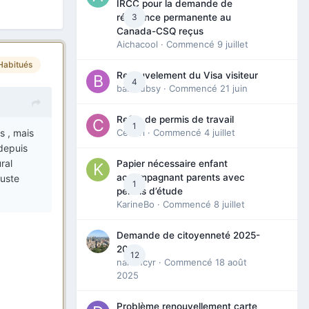
IRCC pour la demande de
3
résidence permanente au
Canada-CSQ reçus
Aichacool
· Commencé
9 juillet
Habitués
Renouvelement du Visa visiteur
4
babibubsy
· Commencé
21 juin
Refus de permis de travail
1
s , mais
Cedbri
· Commencé
4 juillet
 depuis
ral
Papier nécessaire enfant
accompagnant parents avec
juste
1
permis d’étude
KarineBo
· Commencé
8 juillet
Demande de citoyenneté 2025-
2026
12
nanancyr
· Commencé
18 août
2025
Problème renouvellement carte