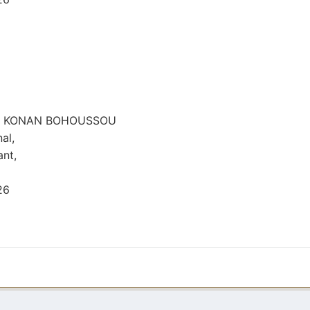
ole KONAN BOHOUSSOU
al,
ant,
26