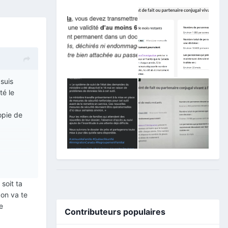
 suis
té le
opie de
 soit ta
 on va te
e
Contributeurs populaires