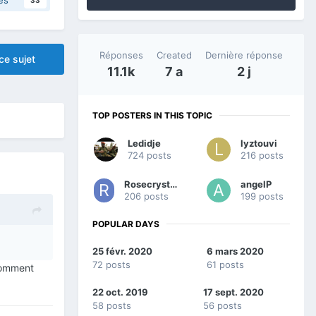
Réponses
Created
Dernière réponse
ce sujet
11.1k
7 a
2 j
TOP POSTERS IN THIS TOPIC
Ledidje
lyztouvi
724 posts
216 posts
Rosecrystalle
angelP
206 posts
199 posts
POPULAR DAYS
25 févr. 2020
6 mars 2020
72 posts
61 posts
 comment
22 oct. 2019
17 sept. 2020
58 posts
56 posts