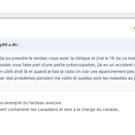
arole KONAN BOHOUSSOU
henal,
lvant,
15 26
by90
a dit :
’ai pu prendre le rendez-vous avec la clinique et j’irai le 16 de ce moi
oulais vous faire part d’une petite préoccupation, j’ai eu un accident
n côté droit là et quand je fais la radio on voir une épanchement pleu
er des problèmes pendant ma visite et quelles sont les maladies au 
u es exempté du fardeau execive.
aient contaminer les canadiens et etre a la charge du canada..