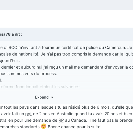
osa78
a dit :
e d’IRCC m’invitant à fournir un certificat de police du Cameroun. Je
aise de nationalité. Je n’ai pas trop compris la demande car j’ai quit
ujourd’hui..
di dernier et aujourd’hui j’ai reçu un mail me demandant d’envoyer la c
nous sommes vers du process.
4.
ateforme fonctionnait etaient les suivantes:
Expand
s commencé pour mon fils
our tout les pays dans lesquels tu as résidé plus de 6 mois, qu'elle que
 avoir fait un
pvt
de 2 ans en Australie quand tu avais 20 ans et bien
ustralien pour une demande de
RP
au Canada. Il ne faut pas le prendr
 démarches standards
Bonne chance pour la suite!