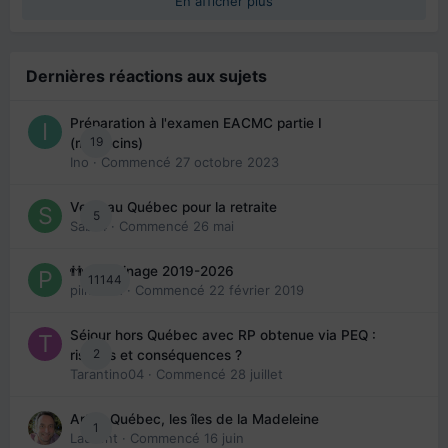
En afficher plus
Dernières réactions aux sujets
Préparation à l'examen EACMC partie I
19
(médecins)
Ino
· Commencé
27 octobre 2023
Venir au Québec pour la retraite
5
Sab74
· Commencé
26 mai
👬 Parrainage 2019-2026
11144
piinoush
· Commencé
22 février 2019
Séjour hors Québec avec RP obtenue via PEQ :
2
risques et conséquences ?
Tarantino04
· Commencé
28 juillet
Arte : Québec, les îles de la Madeleine
1
Laurent
· Commencé
16 juin