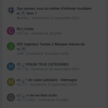
Que pensez vous du métier d'infirmier Auxiliaire
6
au Québec ?
BestBuy
· Commencé
27 septembre 2022
Bon temps
0
Charbel
· Commencé
29 juillet
EDE Ingénieur Tunisie // Manque relevés de
14
note
Jmili
· Commencé
18 octobre 2018
CHAUFFEUR TOUS CATEGORIES
1
HAZEM
· Commencé
20 septembre 2024
extrait de casier judiciaire - Allemagne
5
maries
· Commencé
13 septembre 2005
La peur de me faire scam
1
Queen_1992
· Commencé
15 juillet