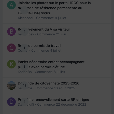
Joindre les photos sur le portail IRCC pour la
demande de résidence permanente au
3
Canada-CSQ reçus
Aichacool
· Commencé
9 juillet
Renouvelement du Visa visiteur
4
babibubsy
· Commencé
21 juin
Refus de permis de travail
1
Cedbri
· Commencé
4 juillet
Papier nécessaire enfant accompagnant
1
parents avec permis d’étude
KarineBo
· Commencé
8 juillet
Demande de citoyenneté 2025-2026
12
nanancyr
· Commencé
18 août 2025
Problème renouvellement carte RP en ligne
7
Davidgigi5
· Commencé
22 décembre 2022