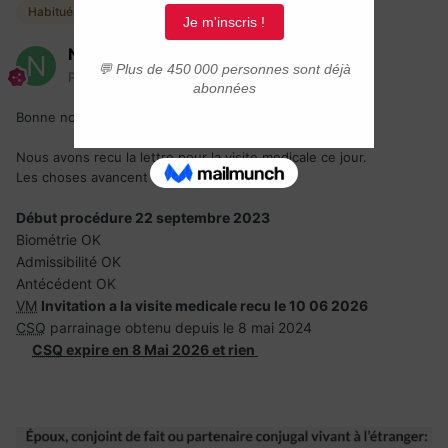
Habitués
Nilblack
Posté(e)
10 juin
Bonne nouvelle pour nous
Nous avons recu la lettre pour la visite medicale ce jour.
Les choses avancent
Début procédure 22 septembre 2023
Biométrie OK
Admissibilité OK
Antécédent OK
VM
Invitation a la visite medicale recu le 10 06 2026
CSQ
parrainage obtenu depuis le 8 mai 2024
CSQ
expire en 8 Mai 2026 et rien