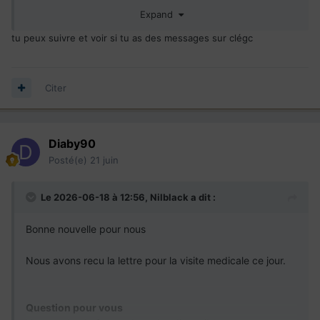
savoir s il ya une mise a jour dans notre dossier
Expand
tu peux suivre et voir si tu as des messages sur clégc
Début procédure 22 septembre 2023
Biométrie OK
Admissibilité OK
Citer
Antécédent OK
VM
Terminé depuis le 10 06 2026 en attente du
resultat
CSQ
parrainage obtenu depuis le 8 mai 2024
Diaby90
CSQ
expire en 8 Mai 2026 et rien
Posté(e)
21 juin
Le 2026-06-18 à 12:56,
Nilblack
a dit :
Bonne nouvelle pour nous
Nous avons recu la lettre pour la visite medicale ce jour.
Question pour vous