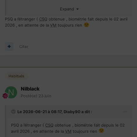
Vue que la platforme n'est plus disponible comment
savoir s il ya une mise a jour dans notre dossier
Expand
PSQ a l’étranger (
CSQ
obtenue , biométrie fait depuis le 02 avril
Début procédure 22 septembre 2023
2026 , en attente de la
VM
toujours rien
Biométrie OK
Admissibilité OK
Antécédent OK
Citer
VM
Terminé depuis le
10 06 2026
en attente du
resultat
CSQ
parrainage obtenu depuis le 8 mai 2024
CSQ
expire en 8 Mai 2026 et rien
Habitués
Nilblack
Posté(e)
23 juin
Le 2026-06-21 à 08:17,
Diaby90
a dit :
PSQ a l’étranger (
CSQ
obtenue , biométrie fait depuis le 02
avril 2026 , en attente de la
VM
toujours rien