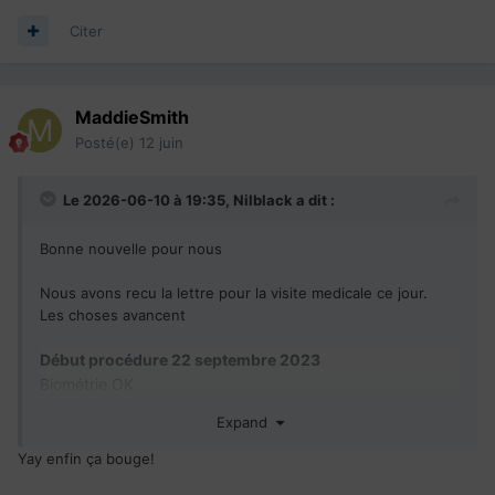
Citer
MaddieSmith
Posté(e)
12 juin
Le 2026-06-10 à 19:35,
Nilblack
a dit :
Bonne nouvelle pour nous
Nous avons recu la lettre pour la visite medicale ce jour.
Les choses avancent
Début procédure 22 septembre 2023
Biométrie OK
Admissibilité OK
Expand
Antécédent OK
VM
Invitation a la visite medicale recu le 10 06 2026
Yay enfin ça bouge!
CSQ
parrainage obtenu depuis le 8 mai 2024