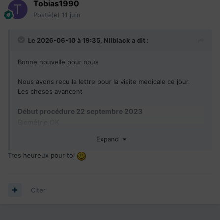
Tobias1990
Posté(e)
11 juin
Le 2026-06-10 à 19:35,
Nilblack
a dit :
Bonne nouvelle pour nous
Nous avons recu la lettre pour la visite medicale ce jour.
Les choses avancent
Début procédure 22 septembre 2023
Biométrie OK
Admissibilité OK
Expand
Antécédent OK
VM
Invitation a la visite medicale recu le 10 06 2026
Tres heureux pour toi
CSQ
parrainage obtenu depuis le 8 mai 2024
CSQ
expire en 8 Mai 2026 et rien
Citer