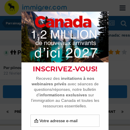
Parrainages et Mariages
Immigrer au Canada: ressources 
👬 Parrainage 2019-2026
Par
piinoush
22 février 2019
dans
Parrainages et Mariages
Répondre à ce sujet
PRÉCÉDENT
Page 555 sur 558
SUIVANT