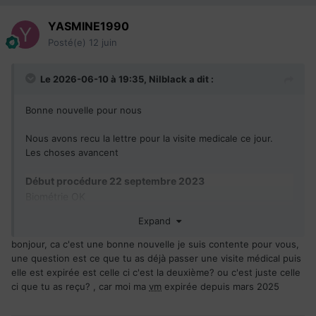
YASMINE1990
Posté(e)
12 juin
Le 2026-06-10 à 19:35,
Nilblack
a dit :
Bonne nouvelle pour nous
Nous avons recu la lettre pour la visite medicale ce jour.
Les choses avancent
Début procédure 22 septembre 2023
Biométrie OK
Admissibilité OK
Expand
Antécédent OK
VM
Invitation a la visite medicale recu le 10 06 2026
bonjour, ca c'est une bonne nouvelle je suis contente pour vous,
CSQ
parrainage obtenu depuis le 8 mai 2024
une question est ce que tu as déjà passer une visite médical puis
elle est expirée est celle ci c'est la deuxième? ou c'est juste celle
CSQ
expire en 8 Mai 2026 et rien
ci que tu as reçu? , car moi ma
vm
expirée depuis mars 2025