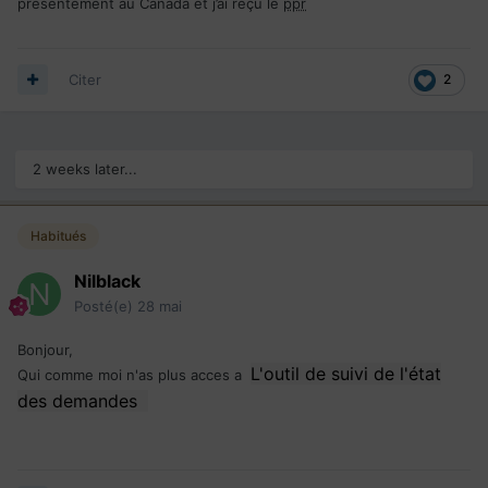
présentement au Canada et j’ai reçu le
ppr
Citer
2
2 weeks later...
Habitués
Nilblack
Posté(e)
28 mai
Bonjour,
L'outil de suivi de l'état
Qui comme moi n'as plus acces a
des demandes