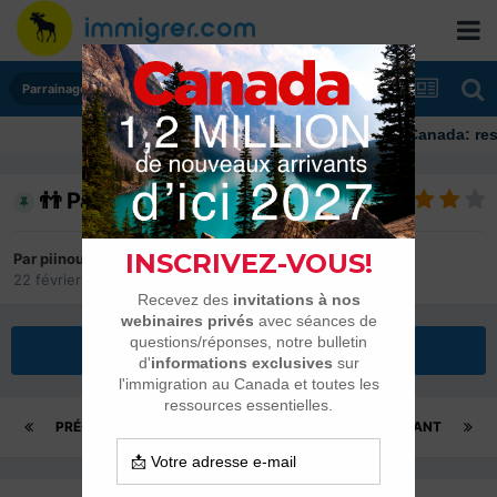
Parrainages et Mariages
Immigrer au Canada: ressources
👬 Parrainage 2019-2026
Par
piinoush
22 février 2019
dans
Parrainages et Mariages
Répondre à ce sujet
PRÉCÉDENT
Page 554 sur 558
SUIVANT