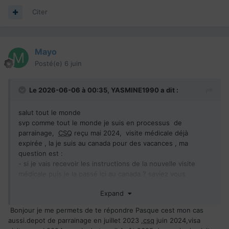
Citer
Mayo
Posté(e)
6 juin
Le 2026-06-06 à 00:35,
YASMINE1990
a dit :
salut tout le monde
svp comme tout le monde je suis en processus de
parrainage,
CSQ
reçu mai 2024, visite médicale déjà
expirée , la je suis au canada pour des vacances , ma
question est
:
-
si je vais recevoir les instructions de la nouvelle visite
médicale puis je la passé ici au canada ? saviez vous
approximativement combien ca coute?
Expand
- et si je vais recevoir aussi la
RP
puis je faire les démarches
d'ici du canada ou je dois rentrer au pays? merci a vous
Bonjour je me permets de te répondre Pasque cest mon cas
aussi.depot de parrainage en juillet 2023 ,
csq
juin 2024,visa
Dossier envoyé novembre 2023