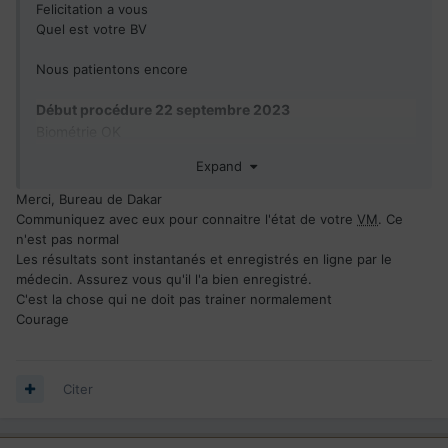
Felicitation a vous
Quel est votre BV
Nous patientons encore
Début procédure 22 septembre 2023
Biométrie OK
Admissibilité OK
Expand
Antécédent OK
VM
toujours en attente
Merci, Bureau de Dakar
CSQ
parrainage obtenu depuis le 8 mai 2024
Communiquez avec eux pour connaitre l'état de votre
VM
. Ce
n'est pas normal
CSQ
expire en 8 Mai 2026 et rien
Les résultats sont instantanés et enregistrés en ligne par le
médecin. Assurez vous qu'il l'a bien enregistré.
C'est la chose qui ne doit pas trainer normalement
Courage
Citer