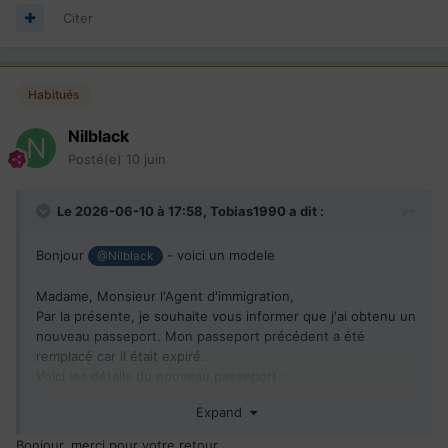
Citer
Habitués
Nilblack
Posté(e)
10 juin
Le 2026-06-10 à 17:58,
Tobias1990
a dit :
Bonjour
- voici un modele
@Nilblack
Madame, Monsieur l'Agent d'immigration,
Par la présente, je souhaite vous informer que j'ai obtenu un
nouveau passeport. Mon passeport précédent a été
remplacé car il était expiré.
Voici les détails du nouveau passeport :
Numéro du nouveau passeport : [Numéro du nouveau
Expand
passeport]
Date de délivrance : [Date]
Bonjour, merci pour votre retour