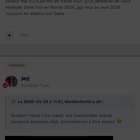
visiteur mai 2024,permis de travail Août 2025,demande de visite
CSQ
reçu mai 2024
médicale 2eme fois en février 2026 ,
ppr
reçu en avril 2026
visite médicale expirée
.toujours en attente bvc Dakar
antécédant ok
admissibilité ok
Citer
Habitués
jayj
Posté(e)
7 juin
Le 2026-05-28 à 11:01,
MaddieSmith
a dit :
Bonjour ! Nous c'est pareil, site inaccessible depuis
plusieurs semaines déjà, ça commence à être bizarre