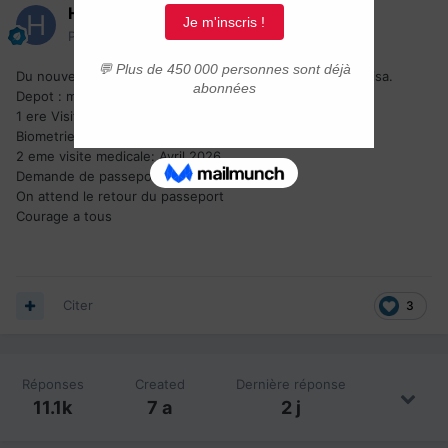
Helene300
Posté(e)
14 mai
Du nouveau pour nous. Demande de passeport pour le visa.
Depot : mai 2024
1 ere Visite medicale : juillet 2024
Biometrie: Juillet 2024
2 eme visite medicale: Avril 2026
Demande de passeport
: mai 2026
On attend le retour du passeport
Courage a tous
Citer
3
Réponses
Created
Dernière réponse
11.1k
7 a
2 j