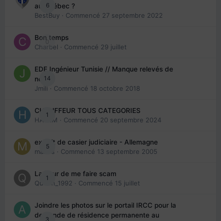
6
au Québec ?
BestBuy
· Commencé
27 septembre 2022
Bon temps
0
Charbel
· Commencé
29 juillet
EDE Ingénieur Tunisie // Manque relevés de
14
note
Jmili
· Commencé
18 octobre 2018
CHAUFFEUR TOUS CATEGORIES
1
HAZEM
· Commencé
20 septembre 2024
extrait de casier judiciaire - Allemagne
5
maries
· Commencé
13 septembre 2005
La peur de me faire scam
1
Queen_1992
· Commencé
15 juillet
Joindre les photos sur le portail IRCC pour la
demande de résidence permanente au
3