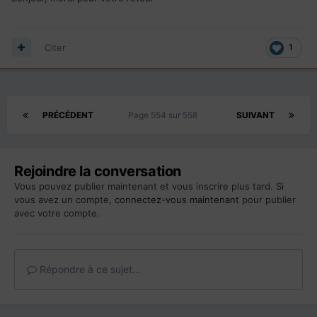
Date d'expiration : [Date]
Vous trouverez ci-joint une copie numérisée des pages
d'identification de mon nouveau passeport. Je vous prie de
Citer
1
bien vouloir mettre à jour mon dossier d'immigration en
cours.
Je vous remercie de l'attention que vous porterez à ma
demande de residence permanente.
Cordialement,
PRÉCÉDENT
Page 554 sur 558
SUIVANT
Nom
Rejoindre la conversation
Vous pouvez publier maintenant et vous inscrire plus tard. Si
vous avez un compte,
connectez-vous maintenant
pour publier
avec votre compte.
Répondre à ce sujet…