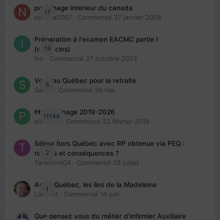
parrainage interieur du canada
17
nedjma2007
· Commencé
27 janvier 2008
Préparation à l'examen EACMC partie I
19
(médecins)
Ino
· Commencé
27 octobre 2023
Venir au Québec pour la retraite
5
Sab74
· Commencé
26 mai
👬 Parrainage 2019-2026
11144
piinoush
· Commencé
22 février 2019
Séjour hors Québec avec RP obtenue via PEQ :
2
risques et conséquences ?
Tarantino04
· Commencé
28 juillet
Arte : Québec, les îles de la Madeleine
1
Laurent
· Commencé
16 juin
Que pensez vous du métier d'infirmier Auxiliaire