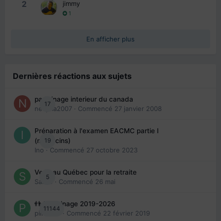
2
jimmy
1
En afficher plus
Dernières réactions aux sujets
parrainage interieur du canada
17
nedjma2007
· Commencé
27 janvier 2008
Préparation à l'examen EACMC partie I
19
(médecins)
Ino
· Commencé
27 octobre 2023
Venir au Québec pour la retraite
5
Sab74
· Commencé
26 mai
👬 Parrainage 2019-2026
11144
piinoush
· Commencé
22 février 2019