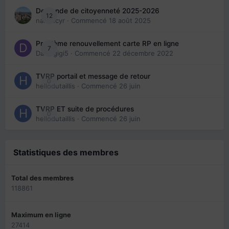
Demande de citoyenneté 2025-2026
12
nanancyr
· Commencé
18 août 2025
Problème renouvellement carte RP en ligne
7
Davidgigi5
· Commencé
22 décembre 2022
TVRP portail et message de retour
0
hellodutaillis
· Commencé
26 juin
TVRP ET suite de procédures
0
hellodutaillis
· Commencé
26 juin
Statistiques des membres
Total des membres
118861
Maximum en ligne
27414