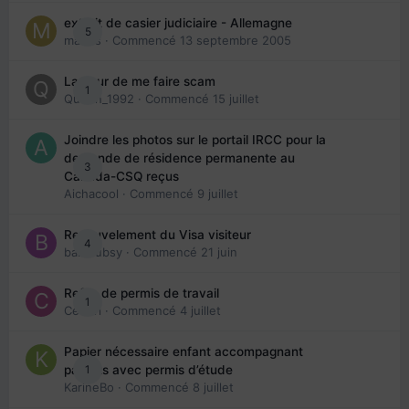
extrait de casier judiciaire - Allemagne
5
maries
· Commencé
13 septembre 2005
La peur de me faire scam
1
Queen_1992
· Commencé
15 juillet
Joindre les photos sur le portail IRCC pour la
demande de résidence permanente au
3
Canada-CSQ reçus
Aichacool
· Commencé
9 juillet
Renouvelement du Visa visiteur
4
babibubsy
· Commencé
21 juin
Refus de permis de travail
1
Cedbri
· Commencé
4 juillet
Papier nécessaire enfant accompagnant
1
parents avec permis d’étude
KarineBo
· Commencé
8 juillet