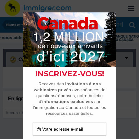
Bilans et tranches de vie
us aider tout au long de votre transition
Confus
(0)
Il n’y a encore rien ici
En ligne récemment
0 membre est en ligne
Aucun utilisateur enregistré regarde cette page.