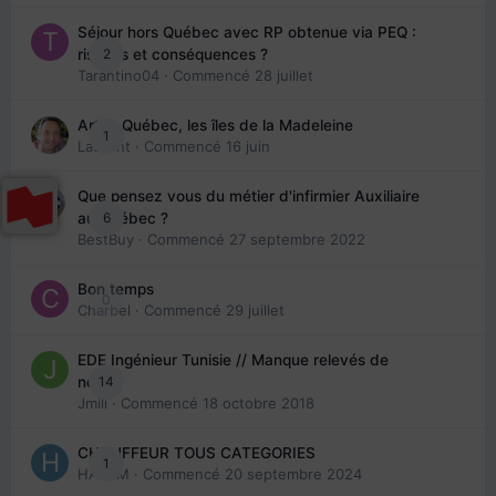
Séjour hors Québec avec RP obtenue via PEQ :
2
risques et conséquences ?
Tarantino04
· Commencé
28 juillet
Arte : Québec, les îles de la Madeleine
1
Laurent
· Commencé
16 juin
Que pensez vous du métier d'infirmier Auxiliaire
6
au Québec ?
BestBuy
· Commencé
27 septembre 2022
Bon temps
0
Charbel
· Commencé
29 juillet
EDE Ingénieur Tunisie // Manque relevés de
14
note
Jmili
· Commencé
18 octobre 2018
CHAUFFEUR TOUS CATEGORIES
1
HAZEM
· Commencé
20 septembre 2024