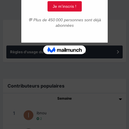
ANNONCES
Règles d'usage du forum IMMIGRER.COM
Contributeurs populaires
Semaine
1
ibnou
2